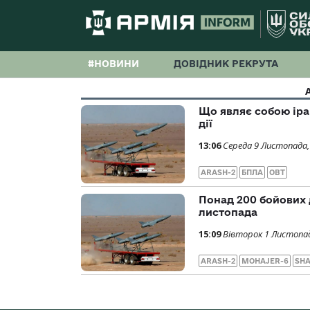
#НОВИНИ
ДОВІДНИК РЕКРУТА
Що являє собою іра
дії
13:06
Середа 9 Листопада,
ARASH-2
БПЛА
ОВТ
Понад 200 бойових 
листопада
15:09
Вівторок 1 Листопад
ARASH-2
MOHAJER-6
SHA