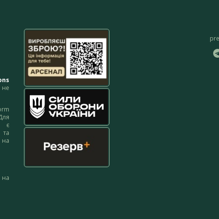
pr
ons
не
orm
Для
м є
 та
 на
 на