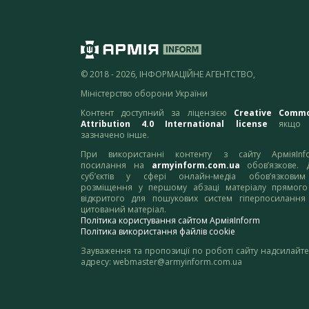
© 2018 - 2026, ІНФОРМАЦІЙНЕ АГЕНТСТВО,
Міністерство оборони України
Контент доступний за ліцензією
Creative Comm
Attribution 4.0 International license
якщо 
зазначено інше.
При використанні контенту з сайту АрміяInf
посилання на
armyinform.com.ua
обов’язкове. 
суб’єктів у сфері онлайн-медіа обов’язкови
розміщення у першому абзаці матеріалу прямого
відкритого для пошукових систем гіперпосилання
цитований матеріал.
Політика користування сайтом АрміяInform
Політика використання файлів cookie
Зауваження та пропозиції по роботі сайту надсилайте
адресу:
webmaster@armyinform.com.ua