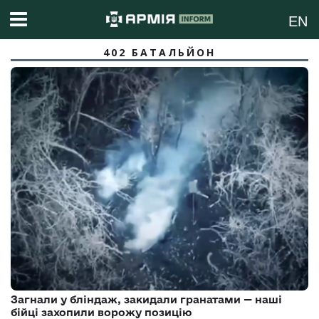
EN
402 БАТАЛЬЙОН
Загнали у бліндаж, закидали гранатами — наші
бійці захопили ворожу позицію