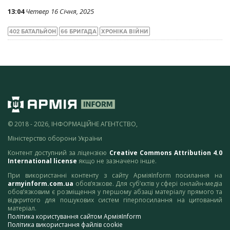
13:04
Четвер 16 Січня, 2025
402 БАТАЛЬЙОН
66 БРИГАДА
ХРОНІКА ВІЙНИ
© 2018 - 2026, ІНФОРМАЦІЙНЕ АГЕНТСТВО,
Міністерство оборони України
Контент доступний за ліцензією
Creative Commons Attribution 4.0
International license
якщо не зазначено інше.
При використанні контенту з сайту АрміяInform посилання на
armyinform.com.ua
обов’язкове. Для суб’єктів у сфері онлайн-медіа
обов’язковим є розміщення у першому абзаці матеріалу прямого та
відкритого для пошукових систем гіперпосилання на цитований
матеріал.
Політика користування сайтом АрміяInform
Політика використання файлів cookie