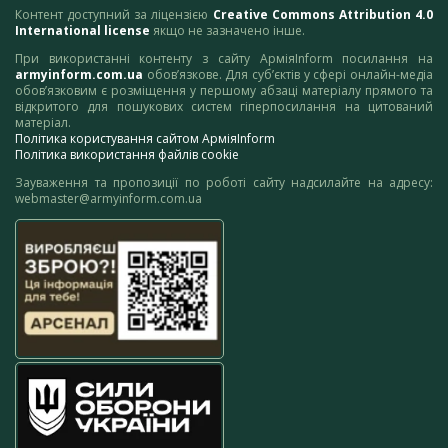
Контент доступний за ліцензією
Creative Commons Attribution 4.0
International license
якщо не зазначено інше.
При використанні контенту з сайту АрміяInform посилання на
armyinform.com.ua
обов’язкове. Для суб’єктів у сфері онлайн-медіа
обов’язковим є розміщення у першому абзаці матеріалу прямого та
відкритого для пошукових систем гіперпосилання на цитований
матеріал.
Політика користування сайтом АрміяInform
Політика використання файлів cookie
Зауваження та пропозиції по роботі сайту надсилайте на адресу:
webmaster@armyinform.com.ua