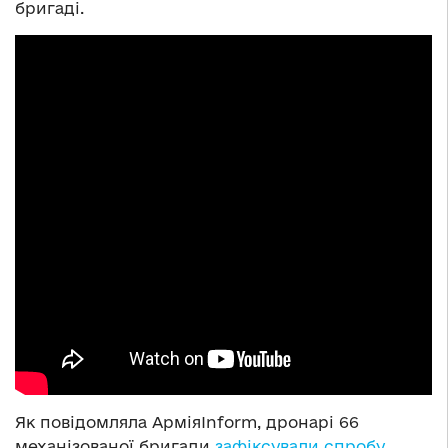
бригаді.
Як повідомляла АрміяInform, дронарі 66
механізованої бригади
зафіксували спробу