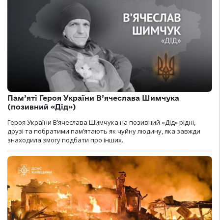
Пам’яті Героя України В’ячеслава Шимчука
(позивний «Дід»)
Героя України В’ячеслава Шимчука на позивний «Дід» рідні,
друзі та побратими пам’ятають як чуйну людину, яка завжди
знаходила змогу подбати про інших.