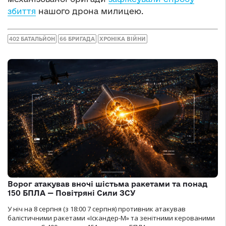
збиття
нашого дрона милицею.
402 БАТАЛЬЙОН
66 БРИГАДА
ХРОНІКА ВІЙНИ
Ворог атакував вночі шістьма ракетами та понад
150 БПЛА — Повітряні Сили ЗСУ
У ніч на 8 серпня (з 18:00 7 серпня) противник атакував
балістичними ракетами «Іскандер-М» та зенітними керованими