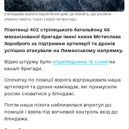
З бліндажа ворога пішов білий дим. Це значить, що росіяни
обрали смерть. Скрін з відео 66 бригади.
Піхотинці 402 стрілецького батальйону 66
механізованої бригади імені князя Мстислава
Хороброго за підтримки артилерії та дронів
успішно атакували на Лиманському напрямку.
Відео штурму було
оприлюднене 16 січня
на
каналі бригади.
Спочатку по позиції ворога відпрацювала наша
артилерія та дрони-камікадзе, які примусили
росіян сховатися у бліндажі.
Потім наша піхота наблизилася впритул до
позицій і взяла під вогневий контроль вхід до
бліндажа.