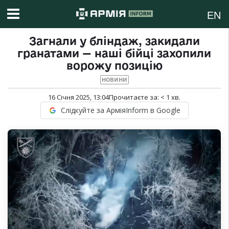
EN
Загнали у бліндаж, закидали
гранатами — наші бійці захопили
ворожу позицію
НОВИНИ
16 Січня 2025, 13:04
Прочитаєте за:
< 1
хв.
Слідкуйте за АрміяInform в Google