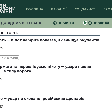
ГОЛОВНА
ВАКАНСІЇ
СОЦЗАХИСТ
ПРО 
ДОВІДНИК ВЕТЕРАНА
20 ПОЛК
рть — пілот Vampire показав, як знищує окупантів
25
ЛІНІЯ ДРОНІВ
рмати та переслідуємо піхоту — удари наших
 і в тилу ворога
25
ю — удар по схованці російських дронарів
25