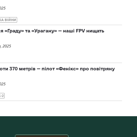
025
КА ВІЙНИ
я «Граду» та «Урагану» — наші FPV нищать
, 2025
оти 370 метрів — пілот «Фенікс» про повітряну
025
-2