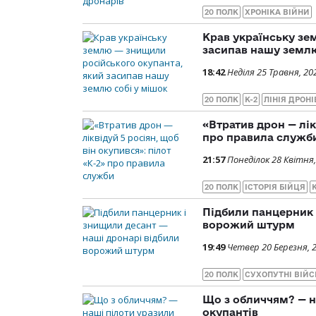
20 ПОЛК
ХРОНІКА ВІЙНИ
Крав українську зе
засипав нашу землю
18:42
Неділя 25 Травня, 20
20 ПОЛК
К-2
ЛІНІЯ ДРОНІ
«Втратив дрон — лік
про правила служб
21:57
Понеділок 28 Квітня,
20 ПОЛК
ІСТОРІЯ БІЙЦЯ
К
Підбили панцерник 
ворожий штурм
19:49
Четвер 20 Березня, 
20 ПОЛК
СУХОПУТНІ ВІЙС
Що з обличчям? — н
окупантів