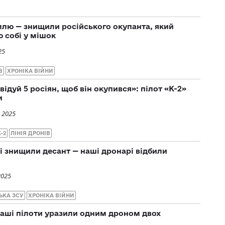
млю — знищили російського окупанта, який
 собі у мішок
25
В
ХРОНІКА ВІЙНИ
відуй 5 росіян, щоб він окупився»: пілот «К-2»
и
 2025
-2
ЛІНІЯ ДРОНІВ
і знищили десант — наші дронарі відбили
2025
ЬКА ЗСУ
ХРОНІКА ВІЙНИ
аші пілоти уразили одним дроном двох