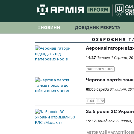
#НОВИНИ
ДОВІДНИК РЕКРУТА
ОЗБРОЄННЯ ТА
Аеронавігатори відх
14:27
Четвер 1 Серпня, 20
ЗАБЕЗПЕЧЕННЯ
Чергова партія танк
09:05
Середа 31 Липня, 20
Т-64
Т-72
За 5 рокiв ЗС Укра
15:37
Понеділок 29 Липня, 
АВТОКРАЗ
МАЛАХIТ
ОЗБ