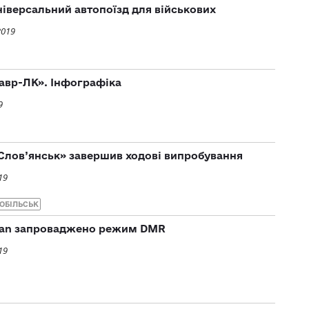
ніверсальний автопоїзд для військових
2019
авр-ЛК». Інфографіка
9
Слов’янськ» завершив ходові випробування
19
ОБІЛЬСЬК
lsan запроваджено режим DMR
19