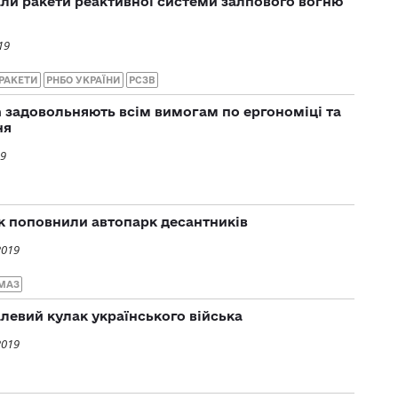
али ракети реактивної системи залпового вогню
19
РАКЕТИ
РНБО УКРАЇНИ
РСЗВ
an задовольняють всім вимогам по ергономіці та
ня
19
к поповнили автопарк десантників
2019
МАЗ
алевий кулак українського війська
2019