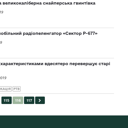
а великокаліберна снайперська гвинтівка
19
обільний радіопеленгатор «Сектор Р-677»
19
а характеристиками вдесятеро перевершує старі
2019
ОКАЦІЯ
РТВ