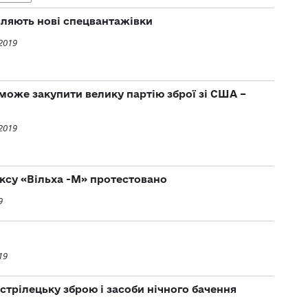
вляють новi спецвантажiвки
2019
 може закупити велику партію зброї зі США –
2019
ксу «Вільха -М» протестовано
9
19
стрілецьку зброю і засоби нічного бачення