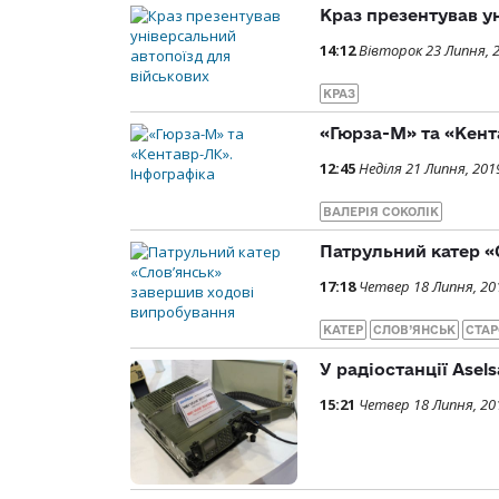
Краз презентував у
14:12
Вівторок 23 Липня, 
КРАЗ
«Гюрза-М» та «Кент
12:45
Неділя 21 Липня, 201
ВАЛЕРІЯ СОКОЛІК
Патрульний катер «
17:18
Четвер 18 Липня, 20
КАТЕР
СЛОВ’ЯНСЬК
СТАР
У радіостанції Ase
15:21
Четвер 18 Липня, 20