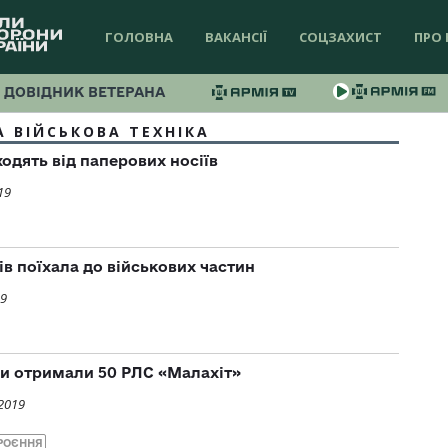
ГОЛОВНА
ВАКАНСІЇ
СОЦЗАХИСТ
ПРО 
ДОВІДНИК ВЕТЕРАНА
 ВІЙСЬКОВА ТЕХНІКА
одять від паперових носіїв
19
ів поїхала до військових частин
19
їни отримали 50 РЛС «Малахiт»
2019
РОЄННЯ