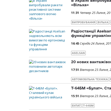
В Україні випробув
«Вільха»
11:31
Четвер 25 Липня, 20
ВИПРОБУВАННЯ
ВІЛЬХА
Радіостанції Asels
функціям управлін
16:45
Середа 24 Липня, 20
ASELSAN
20 нових вантажіво
17:51
Вівторок 23 Липня, 
АВТОМОБІЛЬНА ТЕХНІКА
Т-64БМ «Булат». Ст
15:51
Вівторок 23 Липня, 
БУЛАТ
Т-64БМ