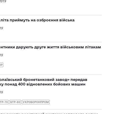
2019
 літа приймуть на озброєння війська
19
онтники дарують друге життя військовим літакам
19
МР
колаївський бронетанковий завод» передав
ку понад 400 відновлених бойових машин
19
ТР-70
БТР-80
УКРОБОРОНПРОМ