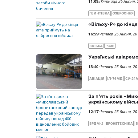
11:08
П’ятниця 26 Липня, 
ГВИНТІВКА
ОЗБРОЄННЯ
«Вільху-Р» до кінця
16:59
Четвер 25 Липня, 20
ВІЛЬХА
РСЗВ
Українські авіарем
13:40
Четвер 25 Липня, 20
АВІАЦІЯ
ІЛ-76МД
СУ-24
За п’ять років «Ми
українському війсь
12:17
Четвер 25 Липня, 20
БРДМ-2
БРОНЕТЕХНІКА
Б