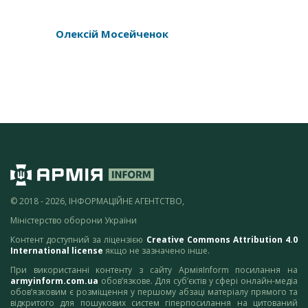
Олексій Мосейченок
© 2018 - 2026, ІНФОРМАЦІЙНЕ АГЕНТСТВО,
Міністерство оборони України
Контент доступний за ліцензією
Creative Commons Attribution 4.0
International license
якщо не зазначено інше.
При використанні контенту з сайту АрміяInform посилання на
armyinform.com.ua
обов’язкове. Для суб’єктів у сфері онлайн-медіа
обов’язковим є розміщення у першому абзаці матеріалу прямого та
відкритого для пошукових систем гіперпосилання на цитований