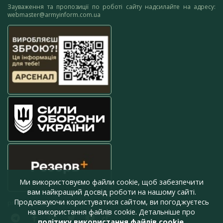
Зауваження та пропозиції по роботі сайту надсилайте на адресу:
webmaster@armyinform.com.ua
Ми використовуємо файли cookie, щоб забезпечити
вам найкращий досвід роботи на нашому сайті.
Продовжуючи користуватися сайтом, ви погоджуєтесь
press@armyinform.com.ua
на використання файлів cookie. Детальніше про
політику використання файлів cookie
.