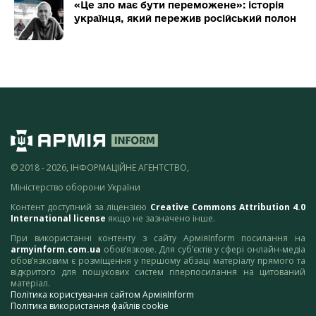
«Це зло має бути переможене»: історія
українця, який пережив російський полон
© 2018 - 2026, ІНФОРМАЦІЙНЕ АГЕНТСТВО,
Міністерство оборони України
Контент доступний за ліцензією
Creative Commons Attribution 4.0
International license
якщо не зазначено інше.
При використанні контенту з сайту АрміяInform посилання на
armyinform.com.ua
обов’язкове. Для суб’єктів у сфері онлайн-медіа
обов’язковим є розміщення у першому абзаці матеріалу прямого та
відкритого для пошукових систем гіперпосилання на цитований
матеріал.
Політика користування сайтом АрміяInform
Політика використання файлів cookie