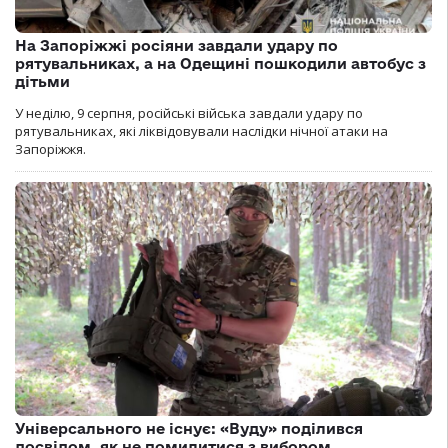
На Запоріжжі росіяни завдали удару по
рятувальниках, а на Одещині пошкодили автобус з
дітьми
У неділю, 9 серпня, російські війська завдали удару по
рятувальниках, які ліквідовували наслідки нічної атаки на
Запоріжжя.
Універсального не існує: «Вуду» поділився
досвідом, як не помилитися з вибором