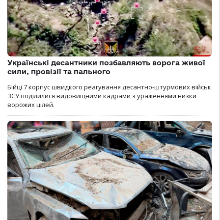
Українські десантники позбавляють ворога живої
сили, провізії та пального
Бійці 7 корпус швидкого реагування десантно-штурмових військ
ЗСУ поділилися видовищними кадрами з ураженнями низки
ворожих цілей.