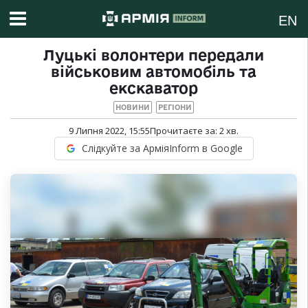
EN
Луцькі волонтери передали
військовим автомобіль та
екскаватор
НОВИНИ
РЕГІОНИ
9 Липня 2022, 15:55
Прочитаєте за:
2
хв.
Слідкуйте за АрміяInform в Google