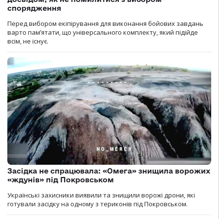
спорядження
Перед вибором екіпірування для виконання бойових завдань
варто пам’ятати, що універсального комплекту, який підійде
всім, не існує.
Засідка не спрацювала: «Омега» знищила ворожих
«ждунів» під Покровськом
Українські захисники виявили та знищили ворожі дрони, які
готували засідку на одному з териконів під Покровськом.