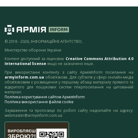
© 2018 - 2026, ІНФОРМАЦІЙНЕ АГЕНТСТВО,
Міністерство оборони України
Контент доступний за ліцензією
Creative Commons Attribution 4.0
International license
якщо не зазначено інше.
При використанні контенту з сайту АрміяInform посилання на
armyinform.com.ua
обов’язкове. Для суб’єктів у сфері онлайн-медіа
обов’язковим є розміщення у першому абзаці матеріалу прямого та
відкритого для пошукових систем гіперпосилання на цитований
матеріал.
Політика користування сайтом АрміяInform
Політика використання файлів cookie
Зауваження та пропозиції по роботі сайту надсилайте на адресу:
webmaster@armyinform.com.ua