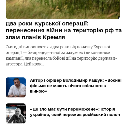
Два роки Курської операції:
перенесення війни на територію рф та
злам планів Кремля
Сьогодні виповнюється два роки від початку Курської
операції — безпрецедентної за задумом і виконанням
кампанії, яка перенесла бойові дії на територію держави-
агресора. Цей крок…
Актор і офіцер Володимир Ращук: «Воєнні
фільми не мають нічого спільного з
війною»
«Це зло має бути переможене»: історія
українця, який пережив російський полон