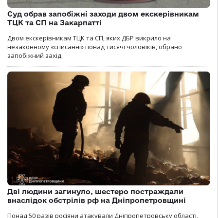
Суд обрав запобіжні заходи двом екскерівникам
ТЦК та СП на Закарпатті
Двом екскерівникам ТЦК та СП, яких ДБР викрило на
незаконному «списанні» понад тисячі чоловіків, обрано
запобіжний захід.
Дві людини загинуло, шестеро постраждали
внаслідок обстрілів рф на Дніпропетровщині
Понад 50 разів росіяни атакували Дніпропетровську області.