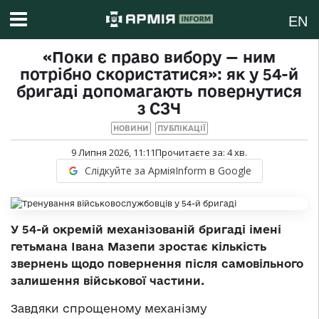
EN
«Поки є право вибору — ним
потрібно скористатися»: як у 54-й
бригаді допомагають повернутися
з СЗЧ
НОВИНИ
ПУБЛІКАЦІЇ
9 Липня 2026, 11:11
Прочитаєте за:
4
хв.
Слідкуйте за АрміяInform в Google
У 54-й окремій механізованій бригаді імені
гетьмана Івана Мазепи зростає кількість
звернень щодо повернення після самовільного
залишення військової частини.
Завдяки спрощеному механізму