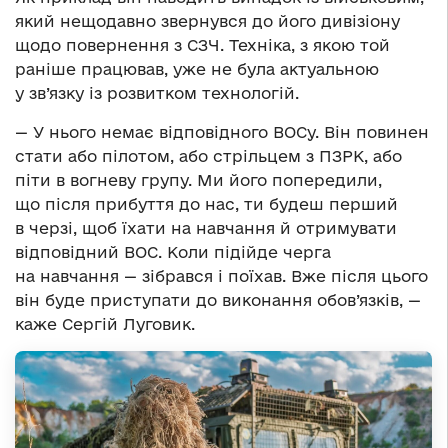
який нещодавно звернувся до його дивізіону
щодо повернення з СЗЧ. Техніка, з якою той
раніше працював, уже не була актуальною
у зв’язку із розвитком технологій.
— У нього немає відповідного ВОСу. Він повинен
стати або пілотом, або стрільцем з ПЗРК, або
піти в вогневу групу. Ми його попередили,
що після прибуття до нас, ти будеш перший
в черзі, щоб їхати на навчання й отримувати
відповідний ВОС. Коли підійде черга
на навчання — зібрався і поїхав. Вже після цього
він буде приступати до виконання обов’язків, —
каже Сергій Луговик.