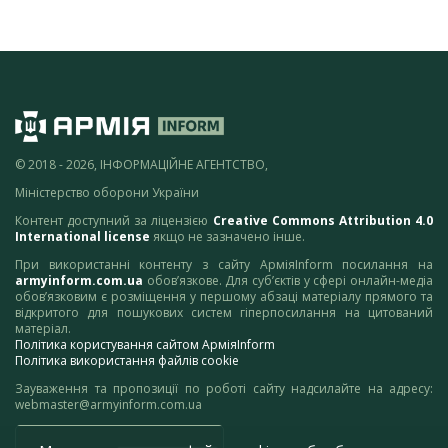
© 2018 - 2026, ІНФОРМАЦІЙНЕ АГЕНТСТВО,
Міністерство оборони України
Контент доступний за ліцензією
Creative Commons Attribution 4.0
International license
якщо не зазначено інше.
При використанні контенту з сайту АрміяInform посилання на
armyinform.com.ua
обов’язкове. Для суб’єктів у сфері онлайн-медіа
обов’язковим є розміщення у першому абзаці матеріалу прямого та
відкритого для пошукових систем гіперпосилання на цитований
матеріал.
Політика користування сайтом АрміяInform
Політика використання файлів cookie
Зауваження та пропозиції по роботі сайту надсилайте на адресу:
webmaster@armyinform.com.ua