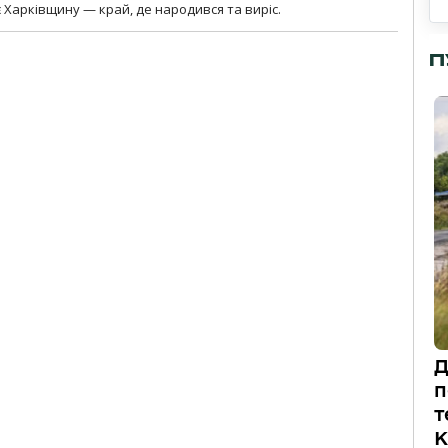
 Харківщину — край, де народився та виріс.
П
Д
п
т
К