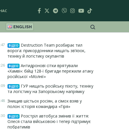
НАС
ENGLISH
:47
Destruction Team розбирає тил
ВІДЕО
ворога: прикордонники нищать зв’язок,
техніку й логістику окупантів
:26
Антидронові сітки врятували
ВІДЕО
«Хамві»: бійці 128-ї бригади пережили атаку
російської «Молнії»
:09
ГУР нищать російську піхоту, техніку
ВІДЕО
та логістику на Запорізькому напрямку
:48
Знищив шістьох росіян, а сімох взяв у
полон: історія командира «Гіря»
:30
Розстріл автобуса змінив її життя:
ВІДЕО
Олеся стала військовою і тепер підтримує
побратимів