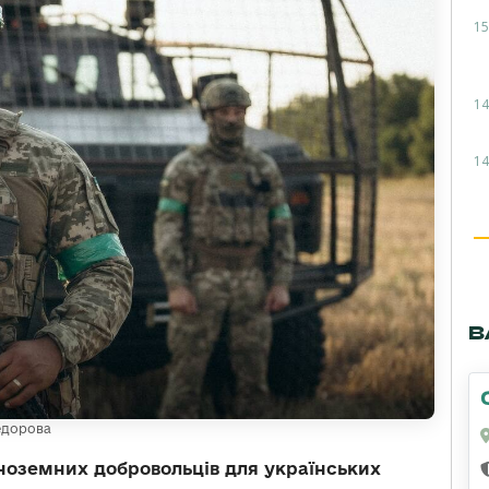
15
14
14
В
едорова
іноземних добровольців для українських