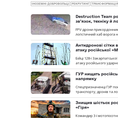
ІНОЗЕМНІ ДОБРОВОЛЬЦІ
РЕКРУТИНГ
ТРАНСФОРМАЦІЯ
Destruction Team р
зв’язок, техніку й л
FPV-дрони прикордонників
логістичний хаб ворога 
Антидронові сітки в
атаку російської «М
Бійці 128-ї Закарпатсько
атаку російського ударн
ГУР нищать російськ
напрямку
Спецпризначенці ГУР пок
транспорту, дронів та ло
Знищив шістьох росі
«Гіря»
Командир 3-ї мотопіхотно