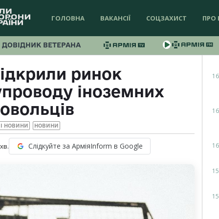
ГОЛОВНА
ВАКАНСІЇ
СОЦЗАХИСТ
ПРО 
ДОВІДНИК ВЕТЕРАНА
відкрили ринок
16
упроводу іноземних
овольців
16
І НОВИНИ
НОВИНИ
16
Слідкуйте за АрміяInform в Google
хв.
15
15