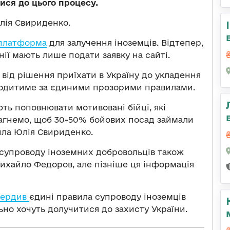
тися до цього процесу.
лія Свириденко.
платформа
для залучення іноземців. Відтепер,
ї мають лише подати заявку на сайті.
від рішення приїхати в Україну до укладення
оходитиме за єдиними прозорими правилами.
ють поповнювати мотивовані бійці, які
рагнемо, щоб 30-50% бойових посад займали
ила Юлія Свириденко.
 супроводу іноземних добровольців також
ихайло Федоров, але пізніше ця інформація
вердив
єдині правила супроводу іноземців
льно хочуть долучитися до захисту України.