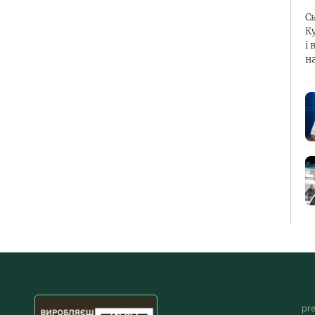
С
К
і 
н
pr