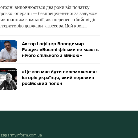
ьогодні виповнюється два роки від початку
урської операції — безпрецедентної за задумом
виконанням кампанії, яка перенесла бойові дії
а територію держави-агресора. Цей крок…
Актор і офіцер Володимир
Ращук: «Воєнні фільми не мають
нічого спільного з війною»
«Це зло має бути переможене»:
історія українця, який пережив
російський полон
ess@armyinform.com.ua