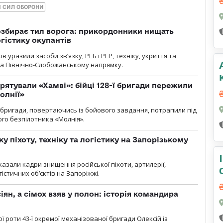
 СИЛ ОБОРОНИ
озбирає тил ворога: прикордонники нищать
огістику окупантів
 уразили засоби зв’язку, РЕБ і РЕР, техніку, укриття та
на Північно-Слобожанському напрямку.
рятували «Хамві»: бійці 128-ї бригади пережили
олнії»
ї бригади, повертаючись із бойового завдання, потрапили під
ого безпілотника «Молнія».
у піхоту, техніку та логістику на Запорізькому
азали кадри знищення російської піхоти, артилерії,
гістичних об’єктів на Запоріжжі.
ян, а сімох взяв у полон: історія командира
ї роти 43-ї окремої механізованої бригади Олексій із