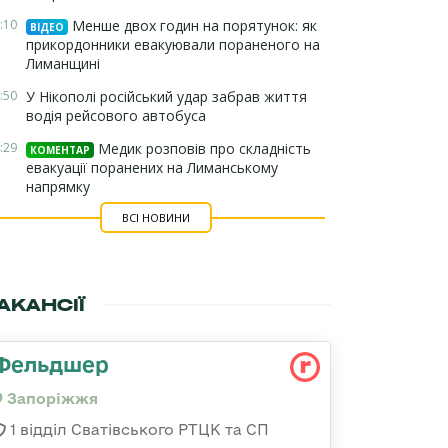
:10
Менше двох годин на порятунок: як
ВІДЕО
прикордонники евакуювали пораненого на
Лиманщині
:50
У Нікополі російський удар забрав життя
водія рейсового автобуса
:29
Медик розповів про складність
КОМЕНТАР
евакуації поранених на Лиманському
напрямку
ВСІ НОВИНИ
АКАНСІЇ
Фельдшер
Запоріжжя
1 відділ Сватівського РТЦК та СП