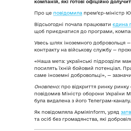
компаній, які готові офіційно долучи
Про це
повідомила
прем’єр-міністр Ю
Відсьогодні почала працювати
єдина 
щоб приєднатися до програми, компані
Увесь шлях іноземного добровольця — 
контракту на військову службу — пр
«Наша мета: українські підрозділи ма
посилять їхній бойовий потенціал. П
саме іноземні добровольці», — зазнач
Оновлено:
про відкриття ринку ринку
повідомив Міністр оборони України М
була видалена з його Телеграм-каналу.
Як повідомляла АрміяInform, уряд
зат
та осіб без громадянства, які доброві