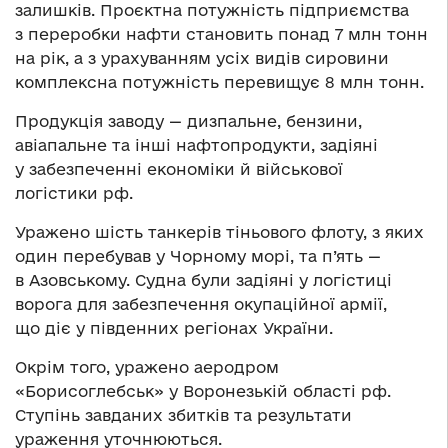
залишків. Проєктна потужність підприємства
з переробки нафти становить понад 7 млн тонн
на рік, а з урахуванням усіх видів сировини
комплексна потужність перевищує 8 млн тонн.
Продукція заводу — дизпальне, бензини,
авіапальне та інші нафтопродукти, задіяні
у забезпеченні економіки й військової
логістики рф.
Уражено шість танкерів тіньового флоту, з яких
один перебував у Чорному морі, та п’ять —
в Азовському. Судна були задіяні у логістиці
ворога для забезпечення окупаційної армії,
що діє у південних регіонах України.
Окрім того, уражено аеродром
«Борисоглебськ» у Воронезькій області рф.
Ступінь завданих збитків та результати
ураження уточнюються.