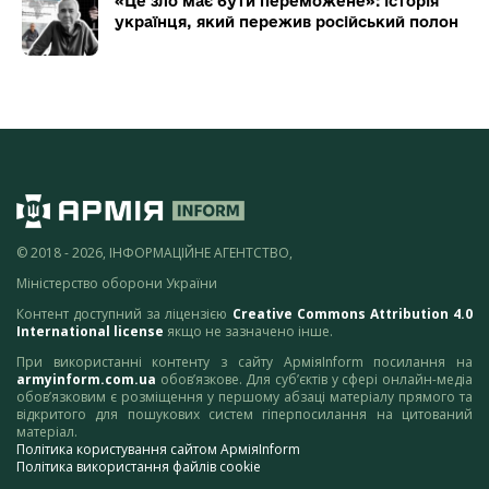
«Це зло має бути переможене»: історія
українця, який пережив російський полон
© 2018 - 2026, ІНФОРМАЦІЙНЕ АГЕНТСТВО,
Міністерство оборони України
Контент доступний за ліцензією
Creative Commons Attribution 4.0
International license
якщо не зазначено інше.
При використанні контенту з сайту АрміяInform посилання на
armyinform.com.ua
обов’язкове. Для суб’єктів у сфері онлайн-медіа
обов’язковим є розміщення у першому абзаці матеріалу прямого та
відкритого для пошукових систем гіперпосилання на цитований
матеріал.
Політика користування сайтом АрміяInform
Політика використання файлів cookie