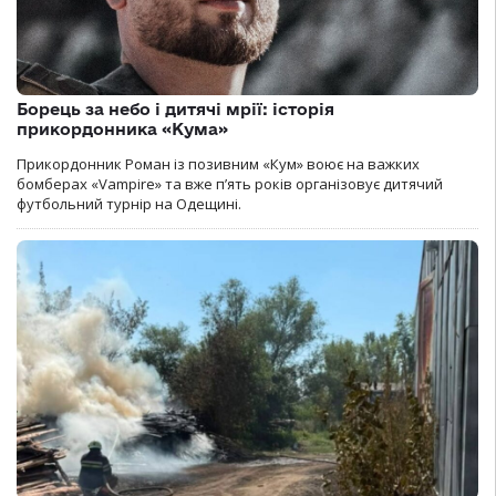
Борець за небо і дитячі мрії: історія
прикордонника «Кума»
Прикордонник Роман із позивним «Кум» воює на важких
бомберах «Vampire» та вже п’ять років організовує дитячий
футбольний турнір на Одещині.