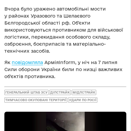
Вчора було уражено автомобільні мости
у районах Уразового та Шелаєвого
Бєлгородської області рф. Об’єкти
використовуються противником для військової
логістики, перекидання особового складу,
озброєння, боєприпасів та матеріально-
технічних засобів.
Як
повідомляла
АрміяInform, у ніч на 7 липня
Сили оборони України били по низці важливих
об’єктів противника.
ГЕНЕРАЛЬНИЙ ШТАБ ЗСУ
ДІПСТРАЙК
МІДЛСТРАЙК
ТИМЧАСОВО ОКУПОВАНІ ТЕРИТОРІЇ
УДАРИ ПО РОСІЇ