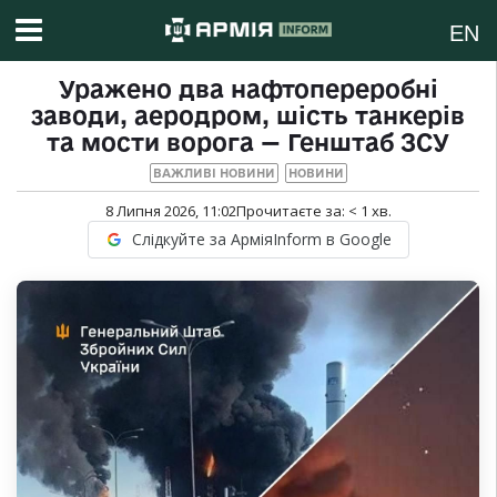
EN
Уражено два нафтопереробні
заводи, аеродром, шість танкерів
та мости ворога — Генштаб ЗСУ
ВАЖЛИВІ НОВИНИ
НОВИНИ
8 Липня 2026, 11:02
Прочитаєте за:
< 1
хв.
Слідкуйте за АрміяInform в Google