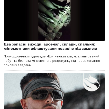
Два запасні виходи, арсенал, склади, спальня:
мінометники облаштували позицію під землею
Прикордонники підрозділу «Щит» показали, як влаштований
побут та безпека мінометного розрахунку під час виконання
бойових завдань.