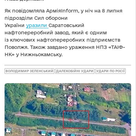
Як повідомляла АрміяInform, у ніч на 8 липня
підрозділи Сил оборони
України
уразили
Саратовський
нафтопереробний завод, який є одним
із ключових нафтопереробних підприємств
Поволжя. Також завдано ураження НПЗ «ТАІФ-
НК» у Нижньокамську.
ВОЛОДИМИР ЗЕЛЕНСЬКИЙ
ДАЛЕКОБІЙНІ УДАРИ
УДАРИ ПО РОСІЇ