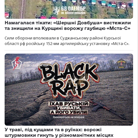
Намагалася тікати: «Шершні Довбуша» вистежили
та знищили на Курщині ворожу гаубицю «Мста-С»
Сили оборони вполювали в Суджанському районі Курської
області рф російську 152-мм артилерійську установку «Мста-С».
У траві, під кущами та в руїнах: ворожі
штурмовики гинуть у різноманітних місцях