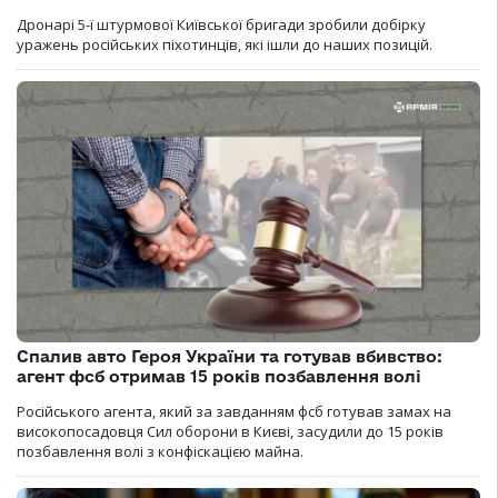
Дронарі 5-ї штурмової Київської бригади зробили добірку
уражень російських піхотинців, які ішли до наших позицій.
Спалив авто Героя України та готував вбивство:
агент фсб отримав 15 років позбавлення волі
Російського агента, який за завданням фсб готував замах на
високопосадовця Сил оборони в Києві, засудили до 15 років
позбавлення волі з конфіскацією майна.