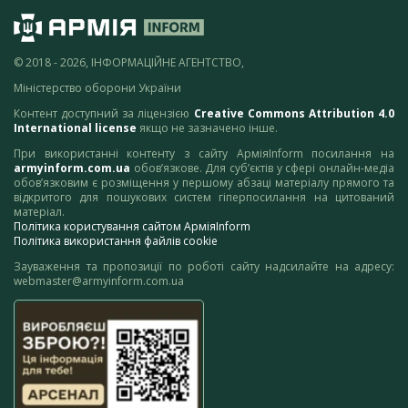
© 2018 - 2026, ІНФОРМАЦІЙНЕ АГЕНТСТВО,
Міністерство оборони України
Контент доступний за ліцензією
Creative Commons Attribution 4.0
International license
якщо не зазначено інше.
При використанні контенту з сайту АрміяInform посилання на
armyinform.com.ua
обов’язкове. Для суб’єктів у сфері онлайн-медіа
обов’язковим є розміщення у першому абзаці матеріалу прямого та
відкритого для пошукових систем гіперпосилання на цитований
матеріал.
Політика користування сайтом АрміяInform
Політика використання файлів cookie
Зауваження та пропозиції по роботі сайту надсилайте на адресу:
webmaster@armyinform.com.ua