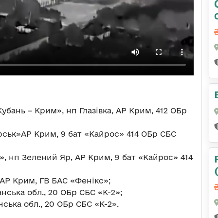
убань – Крим», нп Глазівка, АР Крим, 412 ОБр
ськ»АР Крим, 9 бат «Кайрос» 414 ОБр СБС
, нп Зелений Яр, АР Крим, 9 бат «Кайрос» 414
АР Крим, ГВ БАС «Фенікс»;
нська обл., 20 ОБр СБС «К-2»;
ська обл., 20 ОБр СБС «К-2».