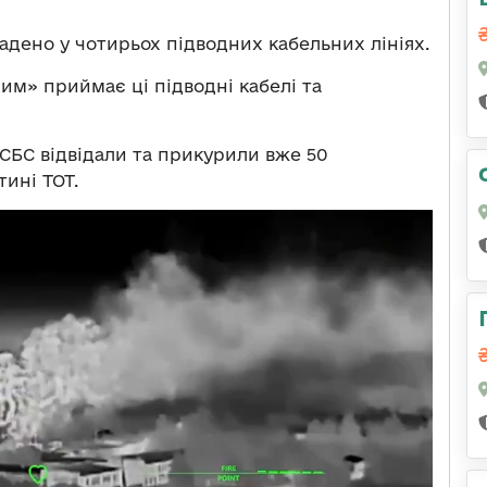
адено у чотирьох підводних кабельних лініях.
м» приймає ці підводні кабелі та
СБС відвідали та прикурили вже 50
тині ТОТ.