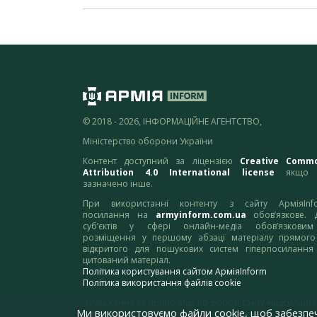
© 2018 - 2026, ІНФОРМАЦІЙНЕ АГЕНТСТВО,
Міністерство оборони України
Контент доступний за ліцензією
Creative Comm
Attribution 4.0 International license
якщо 
зазначено інше.
При використанні контенту з сайту АрміяInf
посилання на
armyinform.com.ua
обов’язкове. 
суб’єктів у сфері онлайн-медіа обов’язкови
розміщення у першому абзаці матеріалу прямого
відкритого для пошукових систем гіперпосилання
цитований матеріал.
Політика користування сайтом АрміяInform
Політика використання файлів cookie
Зауваження та пропозиції по роботі сайту надсилайте
Ми використовуємо файли cookie, щоб забезпе
адресу:
webmaster@armyinform.com.ua