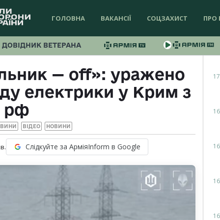
ГОЛОВНА
ВАКАНСІЇ
СОЦЗАХИСТ
ПРО 
ДОВІДНИК ВЕТЕРАНА
ьник — off»: уражено
17
ду електрики у Крим з
рф
16
ОВИНИ
ВІДЕО
НОВИНИ
16
Слідкуйте за АрміяInform в Google
в.
16
16