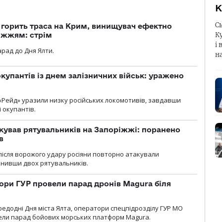
К
С
, горить траса на Крим, винищувач ефектно
К
іжжям: стрім
і 
рад до Дня Ялти.
н
купантів із днем залізничних військ: уражено
«Рейд» уразили низку російських локомотивів, завдавши
і окупантів.
кував рятувальників на Запоріжжі: поранено
в
і після ворожого удару росіяни повторно атакували
анивши двох рятувальників.
ори ГУР провели парад дронів Magura біля
ередодні Дня міста Ялта, оператори спецпідрозділу ГУР МО
вели парад бойових морських платформ Magura.