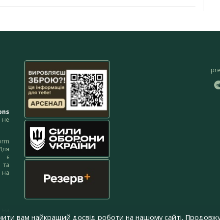
pr
ons
не
orm
Для
м є
 та
 на
 на
чити вам найкращий досвід роботи на нашому сайті. Продовжу