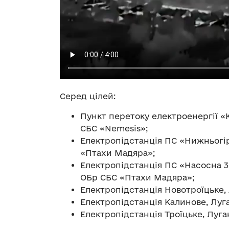
Серед цілей:
Пункт перетоку електроенергії «К
СБС «Nemesis»;
Електропідстанція ПС «Нижньогір
«Птахи Мадяра»;
Електропідстанція ПС «Насосна 3»
ОБр СБС «Птахи Мадяра»;
Електропідстанція Новотроїцьке, 
Електропідстанція Калинове, Луга
Електропідстанція Троїцьке, Луган