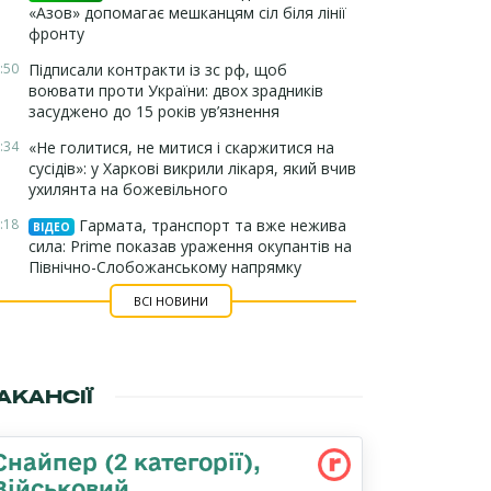
«Азов» допомагає мешканцям сіл біля лінії
фронту
:50
Підписали контракти із зс рф, щоб
воювати проти України: двох зрадників
засуджено до 15 років ув’язнення
:34
«Не голитися, не митися і скаржитися на
сусідів»: у Харкові викрили лікаря, який вчив
ухилянта на божевільного
:18
Гармата, транспорт та вже нежива
ВІДЕО
сила: Prime показав ураження окупантів на
Північно-Слобожанському напрямку
ВСІ НОВИНИ
АКАНСІЇ
Снайпер (2 категорії),
Військовий