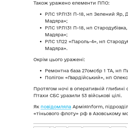
Також уражено елементи ППО:
РЛС 1РЛ131 П-18, нп Зелений Яр, 
Мадяра»;
РЛС 1РЛ131 П-18, нп Стародубівка,
Мадяра»;
РЛС 1Л22 «Пароль-4», нп Стародуб
Мадяра».
Окрім цього уражені:
Ремонтна база 27омсбр 1 ТА, нп Пи
Полігон «Гвардійський», нп Олекс
Протягом ночі в оперативній глибині 
Птахи СБС уразили 53 військові цілі.
Як
повідомляла
АрміяInform, підрозді
«тіньового флоту» рф в Азовському мо