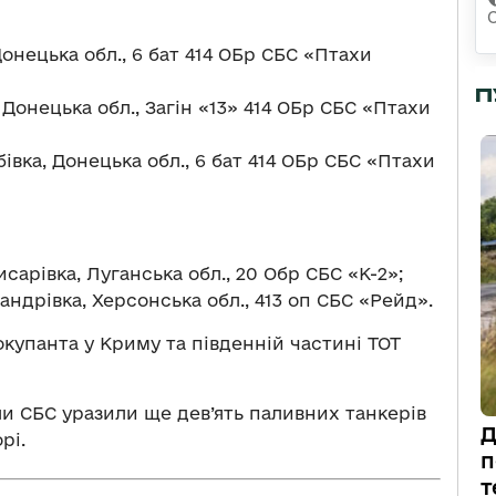
Донецька обл., 6 бат 414 ОБр СБС «Птахи
П
 Донецька обл., Загін «13» 414 ОБр СБС «Птахи
івка, Донецька обл., 6 бат 414 ОБр СБС «Птахи
сарівка, Луганська обл., 20 Обр СБС «К-2»;
андрівка, Херсонська обл., 413 оп СБС «Рейд».
окупанта у Криму та південній частині ТОТ
ли СБС уразили ще дев’ять паливних танкерів
Д
рі.
п
т