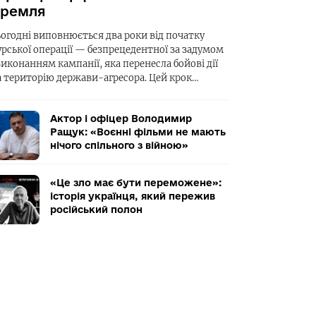
ремля
ьогодні виповнюється два роки від початку
урської операції — безпрецедентної за задумом
виконанням кампанії, яка перенесла бойові дії
а територію держави-агресора. Цей крок…
Актор і офіцер Володимир
Ращук: «Воєнні фільми не мають
нічого спільного з війною»
«Це зло має бути переможене»:
історія українця, який пережив
російський полон