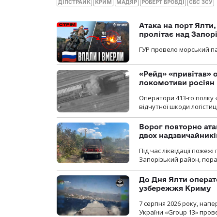
ДІПСТРАЙК
КРИМ
МАДЯР
РОБЕРТ БРОВДІ
СБС ЗСУ
Атака на порт Ялти
пролітає над Запор
ГУР провело морський па
«Рейд» «привітав» о
локомотиви росіян
Оператори 413-го полку 
відчутної шкоди логістиц
Ворог повторно ата
двох надзвичайникі
Під час ліквідації пожеж
Запорізький район, пор
До Дня Ялти операт
узбережжя Криму
7 серпня 2026 року, нап
України «Group 13» про