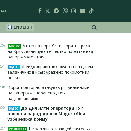
НАС
ENGLISH
:06
Атака на порт Ялти, горить траса
АНОНС
на Крим, винищувач ефектно пролітає над
Запоріжжям: стрім
:51
«Рейд» «привітав» окупантів із днем
ВІДЕО
залізничних військ: уражено локомотиви
росіян
:38
Ворог повторно атакував рятувальників
на Запоріжжі: поранено двох
надзвичайників
:22
До Дня Ялти оператори ГУР
ВІДЕО
провели парад дронів Magura біля
узбережжя Криму
:07
Не залишають людей самих: як
КОМЕНТАР