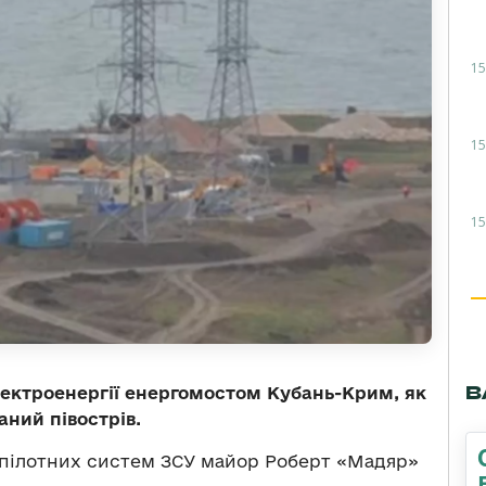
15
15
15
В
ектроенергії енергомостом Кубань-Крим, як
аний півострів.
зпілотних систем ЗСУ майор Роберт «Мадяр»