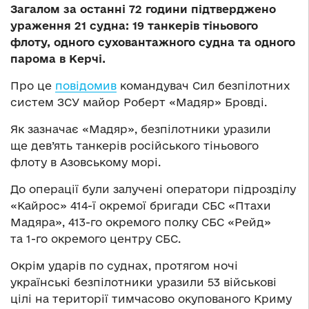
Загалом за останні 72 години підтверджено
ураження 21 судна: 19 танкерів тіньового
флоту, одного суховантажного судна та одного
парома в Керчі.
Про це
повідомив
командувач Сил безпілотних
систем ЗСУ майор Роберт «Мадяр» Бровді.
Як зазначає «Мадяр», безпілотники уразили
ще дев’ять танкерів російського тіньового
флоту в Азовському морі.
До операції були залучені оператори підрозділу
«Кайрос» 414-ї окремої бригади СБС «Птахи
Мадяра», 413-го окремого полку СБС «Рейд»
та 1-го окремого центру СБС.
Окрім ударів по суднах, протягом ночі
українські безпілотники уразили 53 військові
цілі на території тимчасово окупованого Криму