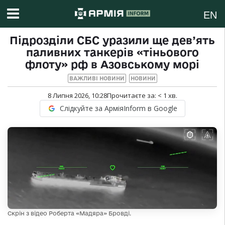
EN
Підрозділи СБС уразили ще дев’ять
паливних танкерів «тіньового
флоту» рф в Азовському морі
ВАЖЛИВІ НОВИНИ
НОВИНИ
8 Липня 2026, 10:28
Прочитаєте за:
< 1
хв.
Слідкуйте за АрміяInform в Google
Скрін з відео Роберта «Мадяра» Бровді.