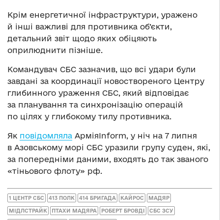
Крім енергетичної інфраструктури, уражено
й інші важливі для противника об’єкти,
детальний звіт щодо яких обіцяють
оприлюднити пізніше.
Командувач СБС зазначив, що всі удари були
завдані за координації новоствореного Центру
глибинного ураження СБС, який відповідає
за планування та синхронізацію операцій
по цілях у глибокому тилу противника.
Як
повідомляла
АрміяInform, у ніч на 7 липня
в Азовському морі СБС уразили групу суден, які,
за попередніми даними, входять до так званого
«тіньового флоту» рф.
1 ЦЕНТР СБС
413 ПОЛК
414 БРИГАДА
КАЙРОС
МАДЯР
МІДЛСТРАЙК
ПТАХИ МАДЯРА
РОБЕРТ БРОВДІ
СБС ЗСУ