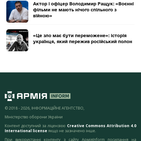
Актор і офіцер Володимир Ращук: «Воєнні
фільми не мають нічого спільного з
війною»
«Це зло має бути переможене»: історія
українця, який пережив російський полон
© 2018 - 2026, ІНФОРМАЦІЙНЕ АГЕНТСТВО,
Міністерство оборони України
Контент доступний за ліцензією
Creative Commons Attribution 4.0
International license
якщо не зазначено інше.
При використанні контенту з сайту АрміяInform посилання на