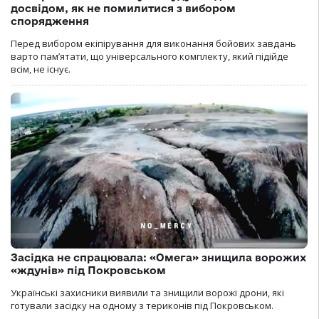
досвідом, як не помилитися з вибором
спорядження
Перед вибором екіпірування для виконання бойових завдань
варто пам’ятати, що універсального комплекту, який підійде
всім, не існує.
Засідка не спрацювала: «Омега» знищила ворожих
«ждунів» під Покровськом
Українські захисники виявили та знищили ворожі дрони, які
готували засідку на одному з териконів під Покровськом.