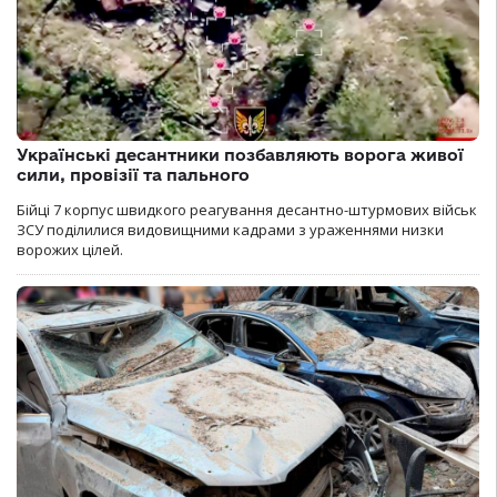
Українські десантники позбавляють ворога живої
сили, провізії та пального
Бійці 7 корпус швидкого реагування десантно-штурмових військ
ЗСУ поділилися видовищними кадрами з ураженнями низки
ворожих цілей.