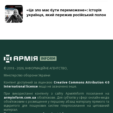
«Це зло має бути переможене»: історія
українця, який пережив російський полон
© 2018 - 2026, ІНФОРМАЦІЙНЕ АГЕНТСТВО,
Міністерство оборони України
Контент доступний за ліцензією
Creative Commons Attribution 4.0
International license
якщо не зазначено інше.
При використанні контенту з сайту АрміяInform посилання на
armyinform.com.ua
обов’язкове. Для суб’єктів у сфері онлайн-медіа
обов’язковим є розміщення у першому абзаці матеріалу прямого та
відкритого для пошукових систем гіперпосилання на цитований
матеріал.