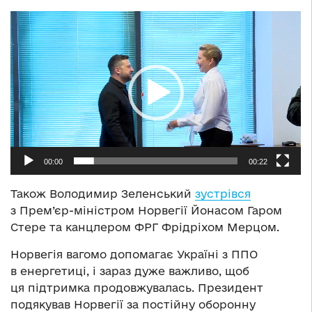
Відеопрогравач
00:00
00:22
Також Володимир Зеленський
зустрівся
з Прем’єр-міністром Норвегії Йонасом Гаром
Стере та канцлером ФРГ Фрідріхом Мерцом.
Норвегія вагомо допомагає Україні з ППО
в енергетиці, і зараз дуже важливо, щоб
ця підтримка продовжувалась. Президент
подякував Норвегії за постійну оборонну