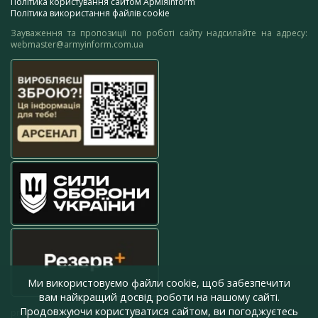
Політика користування сайтом АрміяInform
Політика використання файлів cookie
Зауваження та пропозиції по роботі сайту надсилайте на адресу:
webmaster@armyinform.com.ua
Ми використовуємо файли cookie, щоб забезпечити
вам найкращий досвід роботи на нашому сайті.
Продовжуючи користуватися сайтом, ви погоджуєтесь
press@armyinform.com.ua