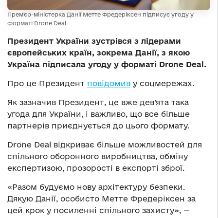
Премʼєр-міністерка Данії Метте Фредеріксен підписує угоду у
форматі Drone Deal
Президент України зустрівся з лідерами
європейських країн, зокрема Данії, з якою
Україна підписала угоду у форматі Drone Deal.
Про це Президент
повідомив
у соцмережах.
Як зазначив Президент, це вже дев’ята така
угода для України, і важливо, що все більше
партнерів приєднується до цього формату.
Drone Deal відкриває більше можливостей для
спільного оборонного виробництва, обміну
експертизою, прозорості в експорті зброї.
«Разом будуємо нову архітектуру безпеки.
Дякую Данії, особисто Метте Фредеріксен за
цей крок у посиленні спільного захисту», —