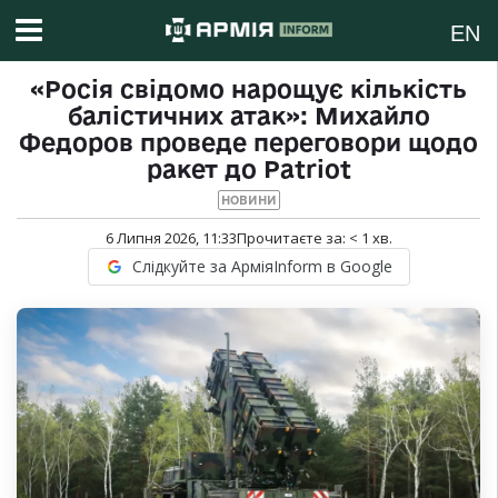
EN
«Росія свідомо нарощує кількість
балістичних атак»: Михайло
Федоров проведе переговори щодо
ракет до Patriot
НОВИНИ
6 Липня 2026, 11:33
Прочитаєте за:
< 1
хв.
Слідкуйте за АрміяInform в Google