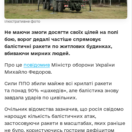
Ілюстративне фото
Не маючи змоги досягти своїх цілей на полі
бою, ворог дедалі частіше спрямовує
балістичні ракети по житлових будинках,
вбиваючи мирних людей.
Про це
повідомив
Міністр оборони України
Михайло Федоров.
Сили ППО збили майже всі крилаті ракети
та понад 90% «шахедів», але балістика знову
завдала ударів по цивільних.
Очільник відомства зазначив, що росія свідомо
нарощує кількість балістичних атак,
застосовуючи ракети в масштабах, яких раніше
не було, користуючись гострим дефіцитом