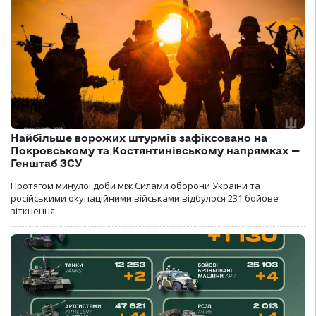
Найбільше ворожих штурмів зафіксовано на
Покровському та Костянтинівському напрямках —
Генштаб ЗСУ
Протягом минулої доби між Силами оборони України та
російськими окупаційними військами відбулося 231 бойове
зіткнення.