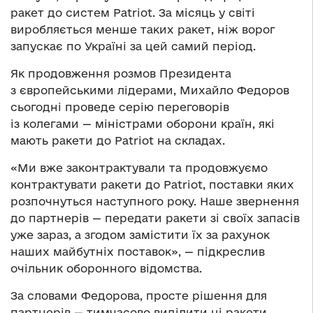
ракет до систем Patriot. За місяць у світі
виробляється менше таких ракет, ніж ворог
запускає по Україні за цей самий період.
Як продовження розмов Президента
з європейськими лідерами, Михайло Федоров
сьогодні проведе серію переговорів
із колегами — міністрами оборони країн, які
мають ракети до Patriot на складах.
«Ми вже законтрактували та продовжуємо
контрактувати ракети до Patriot, поставки яких
розпочнуться наступного року. Наше звернення
до партнерів — передати ракети зі своїх запасів
уже зараз, а згодом замістити їх за рахунок
наших майбутніх поставок», — підкреслив
очільник оборонного відомства.
За словами Федорова, просте рішення для
партнерів — тимчасово виділити ці ракети