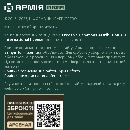
© 2018 - 2026, ІНФОРМАЦІЙНЕ АГЕНТСТВО,
Міністерство оборони України
Контент доступний за ліцензією
Creative Commons Attribution 4.0
International license
якщо не зазначено інше.
При використанні контенту з сайту АрміяInform посилання на
armyinform.com.ua
обов’язкове. Для суб’єктів у сфері онлайн-медіа
обов’язковим є розміщення у першому абзаці матеріалу прямого та
відкритого для пошукових систем гіперпосилання на цитований
матеріал.
Політика користування сайтом АрміяInform
Політика використання файлів cookie
Зауваження та пропозиції по роботі сайту надсилайте на адресу:
webmaster@armyinform.com.ua