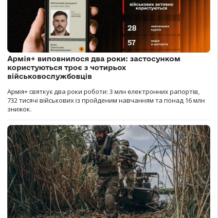
Армія+ виповнилося два роки: застосунком
користуються троє з чотирьох
військовослужбовців
Армія+ святкує два роки роботи: 3 млн електронних рапортів,
732 тисячі військових із пройденим навчанням та понад 16 млн
знижок.