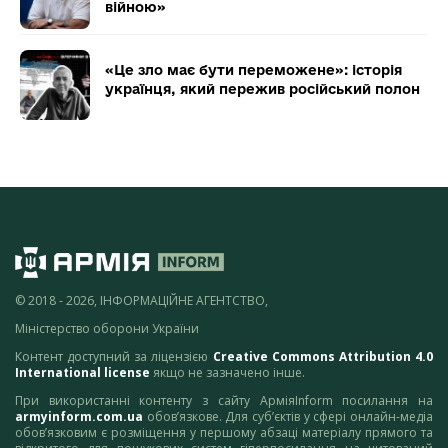
війною»
«Це зло має бути переможене»: історія
українця, який пережив російський полон
© 2018 - 2026, ІНФОРМАЦІЙНЕ АГЕНТСТВО,
Міністерство оборони України
Контент доступний за ліцензією
Creative Commons Attribution 4.0
International license
якщо не зазначено інше.
При використанні контенту з сайту АрміяInform посилання на
armyinform.com.ua
обов’язкове. Для суб’єктів у сфері онлайн-медіа
обов’язковим є розміщення у першому абзаці матеріалу прямого та