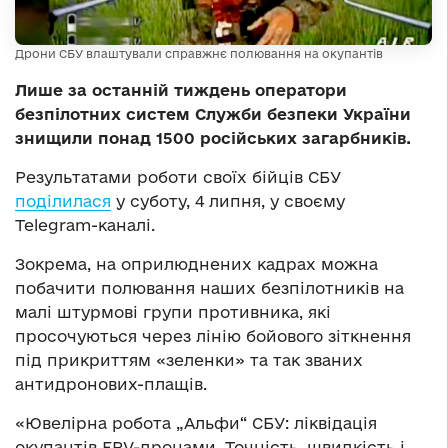
Дрони СБУ влаштували справжнє полювання на окупантів
Лише за останній тиждень оператори
безпілотних систем Служби безпеки України
знищили понад 1500 російських загарбників.
Результатами роботи своїх бійців СБУ
поділилася
у суботу, 4 липня, у своєму
Telegram-каналі.
Зокрема, на оприлюднених кадрах можна
побачити полювання наших безпілотників на
малі штурмові групи противника, які
просочуються через лінію бойового зіткнення
під прикриттям «зеленки» та так званих
антидронових-плащів.
«Ювелірна робота „Альфи“ СБУ: ліквідація
окупантів FPV-дронами. Точність, швидкість і