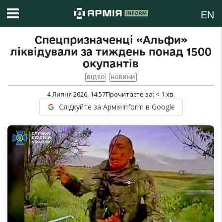
EN
Спецпризначенці «Альфи»
ліквідували за тиждень понад 1500
окупантів
ВІДЕО
НОВИНИ
4 Липня 2026, 14:57
Прочитаєте за:
< 1
хв.
Слідкуйте за АрміяInform в Google