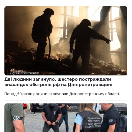
Дві людини загинуло, шестеро постраждали
внаслідок обстрілів рф на Дніпропетровщині
Понад 50 разів росіяни атакували Дніпропетровську області.