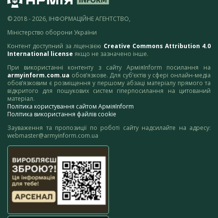
© 2018 - 2026, ІНФОРМАЦІЙНЕ АГЕНТСТВО,
Міністерство оборони України
Контент доступний за ліцензією
Creative Commons Attribution 4.0
International license
якщо не зазначено інше.
При використанні контенту з сайту АрміяInform посилання на
armyinform.com.ua
обов’язкове. Для суб’єктів у сфері онлайн-медіа
обов’язковим є розміщення у першому абзаці матеріалу прямого та
відкритого для пошукових систем гіперпосилання на цитований
матеріал.
Політика користування сайтом АрміяInform
Політика використання файлів cookie
Зауваження та пропозиції по роботі сайту надсилайте на адресу:
webmaster@armyinform.com.ua