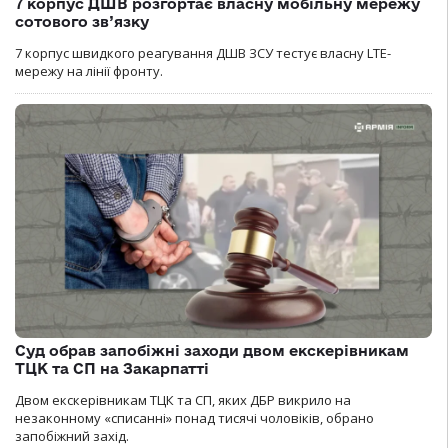
7 корпус ДШВ розгортає власну мобільну мережу
сотового зв’язку
7 корпус швидкого реагування ДШВ ЗСУ тестує власну LTE-
мережу на лінії фронту.
Суд обрав запобіжні заходи двом екскерівникам
ТЦК та СП на Закарпатті
Двом екскерівникам ТЦК та СП, яких ДБР викрило на
незаконному «списанні» понад тисячі чоловіків, обрано
запобіжний захід.