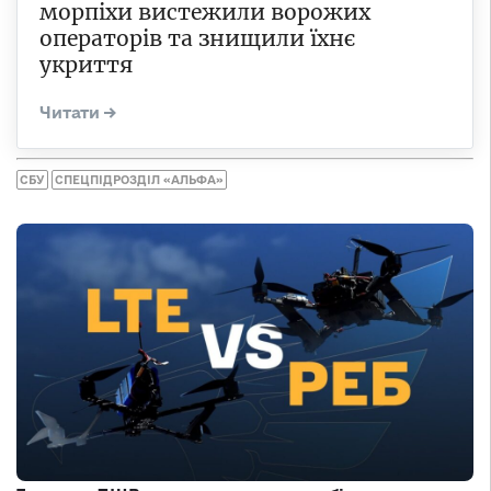
морпіхи вистежили ворожих
операторів та знищили їхнє
укриття
СБУ
СПЕЦПІДРОЗДІЛ «АЛЬФА»