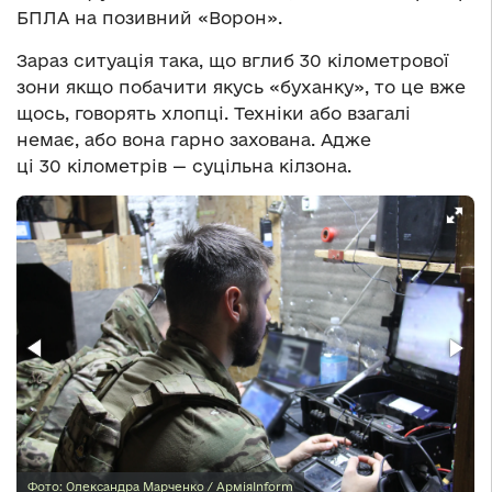
БПЛА на позивний «Ворон».
Зараз ситуація така, що вглиб 30 кілометрової
зони якщо побачити якусь «буханку», то це вже
щось, говорять хлопці. Техніки або взагалі
немає, або вона гарно захована. Адже
ці 30 кілометрів — суцільна кілзона.
Фото: Олександра Марченко / АрміяInform