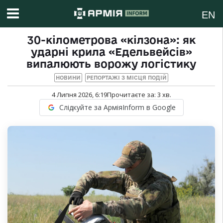
EN
30-кілометрова «кілзона»: як
ударні крила «Едельвейсів»
випалюють ворожу логістику
НОВИНИ
РЕПОРТАЖІ З МІСЦЯ ПОДІЙ
4 Липня 2026, 6:19
Прочитаєте за:
3
хв.
Слідкуйте за АрміяInform в Google