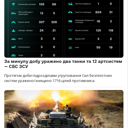
За минулу добу уражено два танки та 12 артсистем
— СБС ЗСУ
Протягом доби підрозділами угруповання Сил безпілотних
систем уражено/знищено 1716 цілей противника.