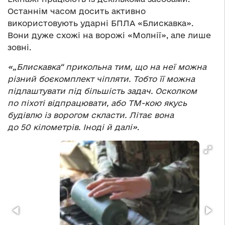
Останнім часом досить активно
використовують ударні БПЛА «Блискавка».
Вони дуже схожі на ворожі «Молнії», але лише
зовні.
«„Блискавка“ прикольна тим, що на неї можна
різний боєкомплект чіпляти. Тобто її можна
підлаштувати під більшість задач. Осколком
по піхоті відпрацювати, або ТМ-кою якусь
будівлю із ворогом скласти. Літає вона
до 50 кілометрів. Іноді й далі»
.