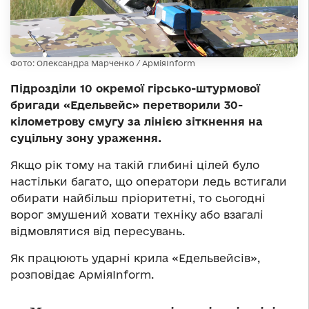
Фото: Олександра Марченко / АрміяInform
Підрозділи 10 окремої гірсько-штурмової
бригади «Едельвейс» перетворили 30-
кілометрову смугу за лінією зіткнення на
суцільну зону ураження.
Якщо рік тому на такій глибині цілей було
настільки багато, що оператори ледь встигали
обирати найбільш пріоритетні, то сьогодні
ворог змушений ховати техніку або взагалі
відмовлятися від пересувань.
Як працюють ударні крила «Едельвейсів»,
розповідає АрміяInform.