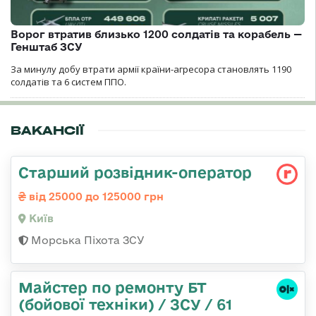
Ворог втратив близько 1200 солдатів та корабель —
Генштаб ЗСУ
За минулу добу втрати армії країни-агресора становлять 1190
солдатів та 6 систем ППО.
ВАКАНСІЇ
Стаpший pозвідник-опеpатоp
від 25000 до 125000 грн
Київ
Морська Піхота ЗСУ
Майстер по ремонту БТ
(бойової техніки) / ЗСУ / 61