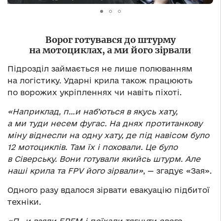
Ворог готувався до штурму
на мотоциклах, а ми його зірвали
Підрозділ займається не лише полюванням
на логістику. Ударні крила також працюють
по ворожих укріпленнях чи навіть піхоті.
«Наприклад, п…и наб’ються в якусь хату,
а ми туди несем фугас. На днях протитанкову
міну віднесли на одну хату, де під навісом було
12 мотоциклів. Там їх і поховали. Це було
в Сіверську. Вони готували якийсь штурм. Але
наші крила та FPV його зірвали»
, — згадує «Зая».
Одного разу вдалося зірвати евакуацію підбитої
техніки.