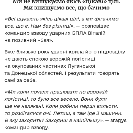
Ми не вишукуємо якісь «цікаві» цілі.
Ми знищуємо все, що бачимо
«Всі шукають якісь цікаві цілі, а ми фігачимо
все, що є. Нам без різниці»
, — розповідає
командир взводу ударних БПЛА Віталій
на позивний «Зая».
Вже близько року ударні крила його підрозділу
не дають спокою ворожій логістиці
на окупованих частинах Луганської
та Донецької областей. І результати говорять
самі за себе.
«Ми коли почали працювати по ворожій
логістиці, то було все весело. Вони були
ще не налякані. Коли робили перші вильоти,
то розбігалися очі. Летиш, а там їде 3 машини.
В яку заходить? Заходиш в найбільшу»
, — згадує
командир взводу.