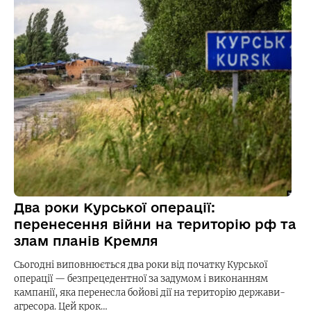
Два роки Курської операції:
перенесення війни на територію рф та
злам планів Кремля
Сьогодні виповнюється два роки від початку Курської
операції — безпрецедентної за задумом і виконанням
кампанії, яка перенесла бойові дії на територію держави-
агресора. Цей крок…