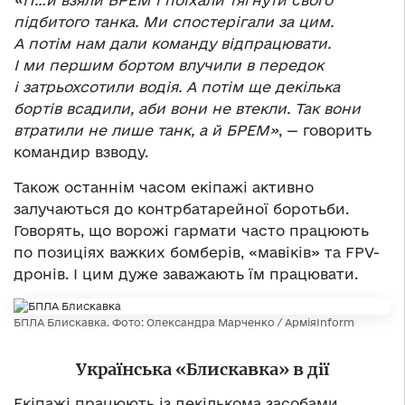
«П…и взяли БРЕМ і поїхали тягнути свого
підбитого танка. Ми спостерігали за цим.
А потім нам дали команду відпрацювати.
І ми першим бортом влучили в передок
і затрьохсотили водія. А потім ще декілька
бортів всадили, аби вони не втекли. Так вони
втратили не лише танк, а й БРЕМ»
, — говорить
командир взводу.
Також останнім часом екіпажі активно
залучаються до контрбатарейної боротьби.
Говорять, що ворожі гармати часто працюють
по позиціях важких бомберів, «мавіків» та FPV-
дронів. І цим дуже заважають їм працювати.
БПЛА Блискавка. Фото: Олександра Марченко / АрміяInform
Українська
«
Блискавка
»
в дії
Екіпажі працюють із декількома засобами.