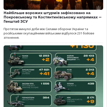
Найбільше ворожих штурмів зафіксовано на
Покровському та Костянтинівському напрямках —
Генштаб ЗСУ
Протягом минулої доби між Силами оборони України та
російськими окупаційними військами відбулося 231 бойове
зіткнення.