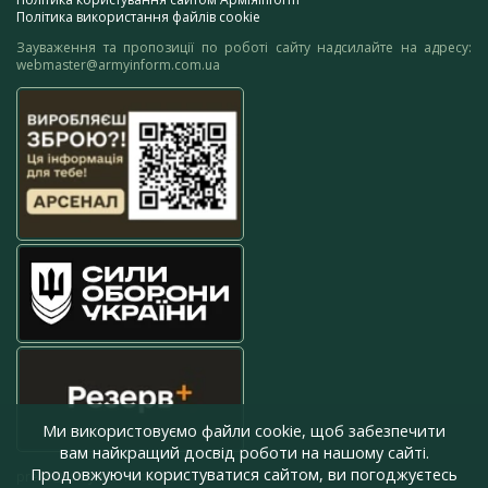
Політика використання файлів cookie
Зауваження та пропозиції по роботі сайту надсилайте на адресу:
webmaster@armyinform.com.ua
Ми використовуємо файли cookie, щоб забезпечити
вам найкращий досвід роботи на нашому сайті.
Продовжуючи користуватися сайтом, ви погоджуєтесь
press@armyinform.com.ua