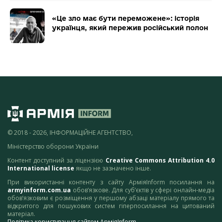
«Це зло має бути переможене»: історія
українця, який пережив російський полон
© 2018 - 2026, ІНФОРМАЦІЙНЕ АГЕНТСТВО,
Міністерство оборони України
Контент доступний за ліцензією
Creative Commons Attribution 4.0
International license
якщо не зазначено інше.
При використанні контенту з сайту АрміяInform посилання на
armyinform.com.ua
обов’язкове. Для суб’єктів у сфері онлайн-медіа
обов’язковим є розміщення у першому абзаці матеріалу прямого та
відкритого для пошукових систем гіперпосилання на цитований
матеріал.
Політика користування сайтом АрміяInform