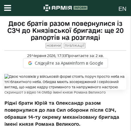
EN
Двоє братів разом повернулися із
СЗЧ до Князівської бригади: ще 20
рапортів на розгляді
НОВИНИ
ПУБЛІКАЦІЇ
29 Червня 2026, 17:33
Прочитаєте за:
2
хв.
Слідкуйте за АрміяInform в Google
Скриншот з відео 14 ОМБр імені князя Романа Великого
Рідні брати Юрій та Олександр разом
повернулися до лав Сил оборони після СЗЧ,
обравши 14-ту окрему механізовану бригада
імені князя Романа Великого.