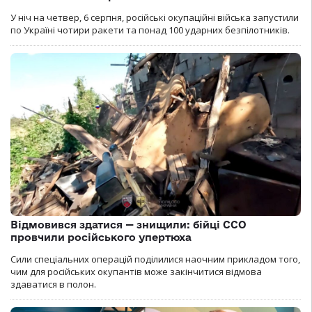
У ніч на четвер, 6 серпня, російські окупаційні війська запустили
по Україні чотири ракети та понад 100 ударних безпілотників.
Відмовився здатися — знищили: бійці ССО
провчили російського упертюха
Сили спеціальних операцій поділилися наочним прикладом того,
чим для російських окупантів може закінчитися відмова
здаватися в полон.