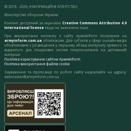
© 2018 - 2026, ІНФОРМАЦІЙНЕ АГЕНТСТВО,
Міністерство оборони України
Контент доступний за ліцензією
Creative Commons Attribution 4.0
International license
якщо не зазначено інше.
При використанні контенту з сайту АрміяInform посилання на
armyinform.com.ua
обов’язкове. Для суб’єктів у сфері онлайн-медіа
обов’язковим є розміщення у першому абзаці матеріалу прямого та
відкритого для пошукових систем гіперпосилання на цитований
матеріал.
Політика користування сайтом АрміяInform
Політика використання файлів cookie
Зауваження та пропозиції по роботі сайту надсилайте на адресу:
webmaster@armyinform.com.ua