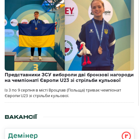
Представники ЗСУ вибороли дві бронзові нагороди
на чемпіонаті Європи U23 зі стрільби кульової
Із 3 по 9 серпня в місті Вроцлав (Польща) триває чемпіонат
Європи U23 зі стрільби кульової.
ВАКАНСІЇ
Демінер