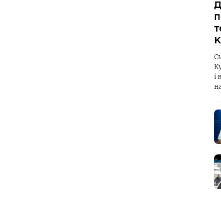
Д
п
т
К
С
К
і 
н