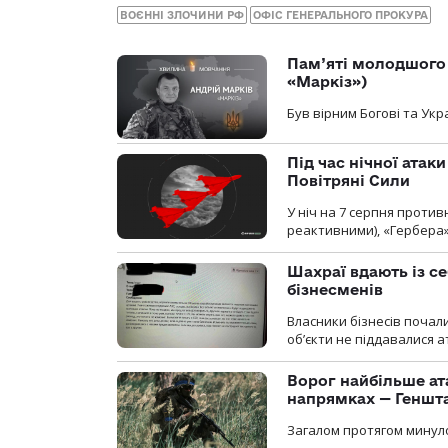
ВОЄННІ ЗЛОЧИНИ РФ
ОФІС ГЕНЕРАЛЬНОГО ПРОКУРА
Пам’яті молодшого 
«Маркіз»)
Був вірним Богові та Укра
Під час нічної атак
Повітряні Сили
У ніч на 7 серпня против
реактивними), «Гербера»
Шахраї вдають із се
бізнесменів
Власники бізнесів почал
об’єкти не піддавалися 
Ворог найбільше ат
напрямках — Геншт
Загалом протягом минуло