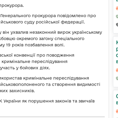
прокурора.
 Генерального прокурора повідомлено про
йськового суду російської федерації.
ку він ухвалив незаконний вирок українському
бовцю окремого загону спеціального
 19 років позбавлення волі.
вської конвенції про поводження
є кримінальне переслідування
часть у бойових діях.
використав кримінальне переслідування
військовополоненого та створення видимості
ких захисників.
 КК України як порушення законів та звичаїв