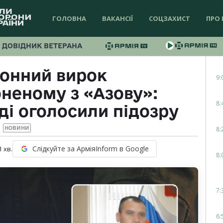
ГОЛОВНА
ВАКАНСІЇ
СОЦЗАХИСТ
ПРО 
ДОВІДНИК ВЕТЕРАНА
конний вирок
9:
неному з «Азову»:
8:
ді оголосили підозру
8:
НОВИНИ
Слідкуйте за АрміяInform в Google
1
хв.
8:
7:
6: