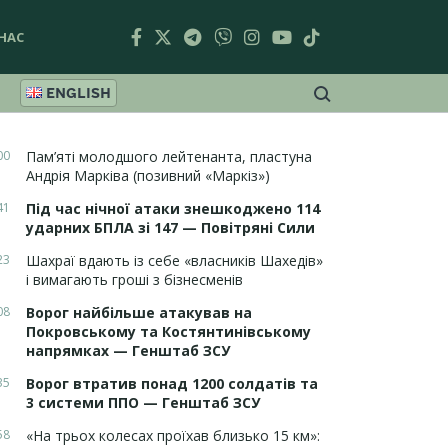
НАС
ENGLISH
00
Пам’яті молодшого лейтенанта, пластуна
Андрія Марківа (позивний «Маркіз»)
41
Під час нічної атаки знешкоджено 114
ударних БПЛА зі 147 — Повітряні Сили
23
Шахраї вдають із себе «власників Шахедів»
і вимагають гроші з бізнесменів
08
Ворог найбільше атакував на
Покровському та Костянтинівському
напрямках — Генштаб ЗСУ
35
Ворог втратив понад 1200 солдатів та
3 системи ППО — Генштаб ЗСУ
58
«На трьох колесах проїхав близько 15 км»: