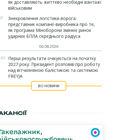
як доставляють життєво необхідні вантажі
військовим
37
Знекровлення логістики ворога:
представник компанії-виробника про те,
як програма Міноборони змінює ринок
ударних БПЛА середнього радіуса
06.08.2026
:51
Перші результати очікуються на початку
2027 року: Президент розповів про роботу
над вітчизняною балістикою та системою
FREYJA
ВСІ НОВИНИ
АКАНСІЇ
Такелажник,
військовослужбовець