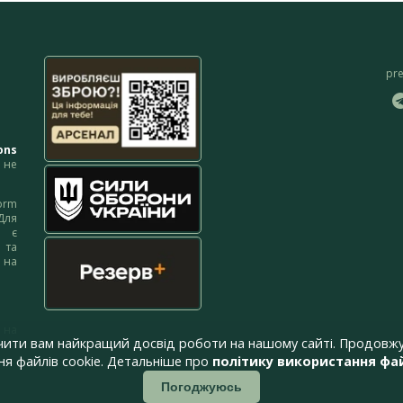
pr
ons
не
orm
Для
м є
 та
 на
 на
чити вам найкращий досвід роботи на нашому сайті. Продовжу
я файлів cookie. Детальніше про
політику використання фай
Погоджуюсь