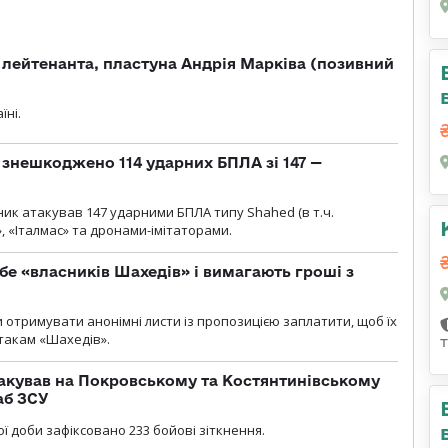
лейтенанта, пластуна Андрія Марківа (позивний
їні.
и знешкоджено 114 ударних БПЛА зі 147 —
ник атакував 147 ударними БПЛА типу Shahed (в т.ч.
, «Італмас» та дронами-імітаторами.
бе «власників Шахедів» і вимагають гроші з
и отримувати анонімні листи із пропозицією заплатити, щоб їх
атакам «Шахедів».
акував на Покровському та Костянтинівському
аб ЗСУ
ї доби зафіксовано 233 бойові зіткнення.