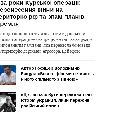
ва роки Курської операції:
еренесення війни на
ериторію рф та злам планів
ремля
ьогодні виповнюється два роки від початку
урської операції — безпрецедентної за задумом
виконанням кампанії, яка перенесла бойові дії
а територію держави-агресора. Цей крок…
Актор і офіцер Володимир
Ращук: «Воєнні фільми не мають
нічого спільного з війною»
«Це зло має бути переможене»:
історія українця, який пережив
російський полон