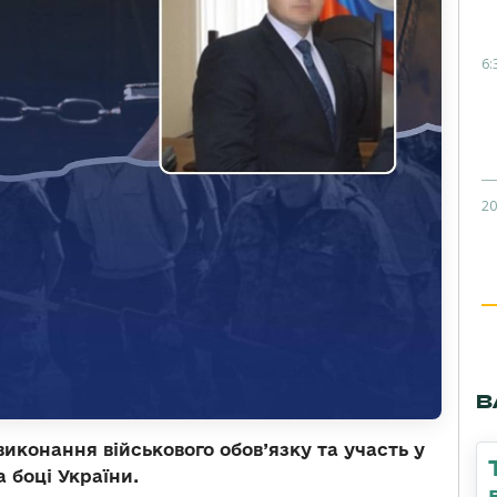
6:
20
В
иконання військового обов’язку та участь у
 боці України.