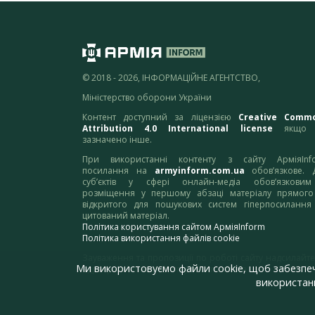
© 2018 - 2026, ІНФОРМАЦІЙНЕ АГЕНТСТВО,
Міністерство оборони України
Контент доступний за ліцензією
Creative Comm
Attribution 4.0 International license
якщо 
зазначено інше.
При використанні контенту з сайту АрміяInf
посилання на
armyinform.com.ua
обов’язкове. 
суб’єктів у сфері онлайн-медіа обов’язкови
розміщення у першому абзаці матеріалу прямого
відкритого для пошукових систем гіперпосилання
цитований матеріал.
Політика користування сайтом АрміяInform
Політика використання файлів cookie
Зауваження та пропозиції по роботі сайту надсилайте
Ми використовуємо файли cookie, щоб забезпе
адресу:
webmaster@armyinform.com.ua
використанн