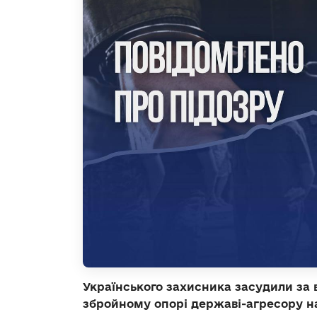
Українського захисника засудили за в
збройному опорі державі-агресору на