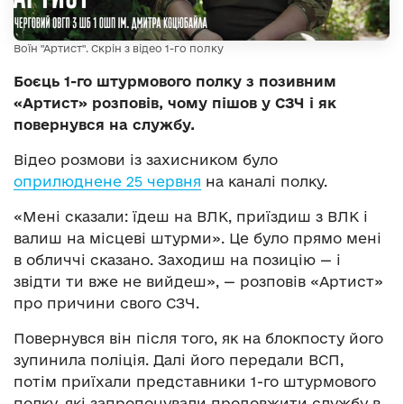
Воїн "Артист". Скрін з відео 1-го полку
Боєць 1-го штурмового полку з позивним
«Артист» розповів, чому пішов у СЗЧ і як
повернувся на службу.
Відео розмови із захисником було
оприлюднене 25 червня
на каналі полку.
«Мені сказали: їдеш на ВЛК, приїздиш з ВЛК і
валиш на місцеві штурми». Це було прямо мені
в обличчі сказано. Заходиш на позицію — і
звідти ти вже не вийдеш», — розповів «Артист»
про причини свого СЗЧ.
Повернувся він після того, як на блокпосту його
зупинила поліція. Далі його передали ВСП,
потім приїхали представники 1-го штурмового
полку, які запропонували продовжити службу в