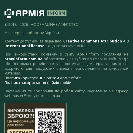
© 2018 - 2026, ІНФОРМАЦІЙНЕ АГЕНТСТВО,
Міністерство оборони України
Контент доступний за ліцензією
Creative Commons Attribution 4.0
International license
якщо не зазначено інше.
При використанні контенту з сайту АрміяInform посилання на
armyinform.com.ua
обов’язкове. Для суб’єктів у сфері онлайн-медіа
обов’язковим є розміщення у першому абзаці матеріалу прямого та
відкритого для пошукових систем гіперпосилання на цитований
матеріал.
Політика користування сайтом АрміяInform
Політика використання файлів cookie
Зауваження та пропозиції по роботі сайту надсилайте на адресу:
webmaster@armyinform.com.ua