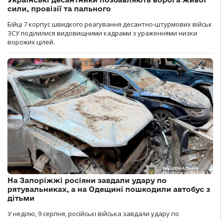
сили, провізії та пального
Бійці 7 корпус швидкого реагування десантно-штурмових військ
ЗСУ поділилися видовищними кадрами з ураженнями низки
ворожих цілей.
На Запоріжжі росіяни завдали удару по
рятувальниках, а на Одещині пошкодили автобус з
дітьми
У неділю, 9 серпня, російські війська завдали удару по