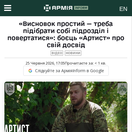
EN
«Висновок простий — треба
підібрати собі підрозділ і
повертатися»: боєць «Артист» про
свій досвід
ВІДЕО
НОВИНИ
25 Червня 2026, 17:05
Прочитаєте за:
< 1
хв.
Слідкуйте за АрміяInform в Google