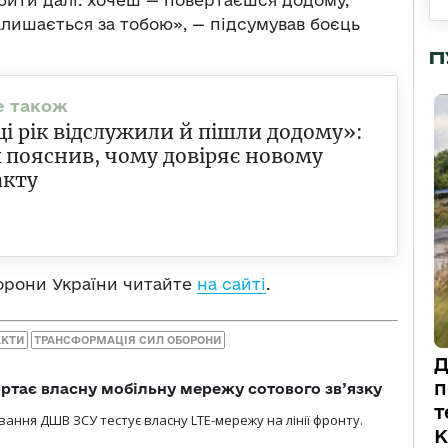
бити далі: хочеш — повертаєшся додому,
лишається за тобою», — підсумував боєць
П
і рік відслужили й пішли додому»:
 пояснив, чому довіряє новому
акту
орони України читайте
на сайті
.
АКТИ
ТРАНСФОРМАЦІЯ СИЛ ОБОРОНИ
Д
п
ртає власну мобільну мережу сотового зв’язку
т
вання ДШВ ЗСУ тестує власну LTE-мережу на лінії фронту.
К