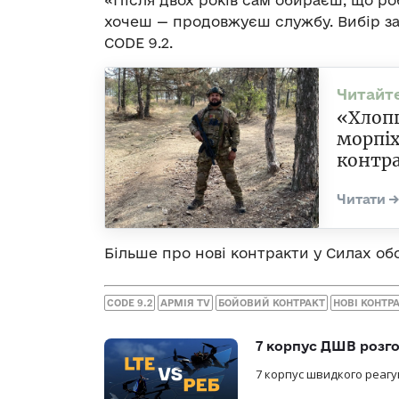
«Після двох років сам обираєш, що ро
хочеш — продовжуєш службу. Вибір за
CODE 9.2.
«Хлопц
морпіх
контр
Більше про нові контракти у Силах об
CODE 9.2
АРМІЯ TV
БОЙОВИЙ КОНТРАКТ
НОВІ КОНТР
7 корпус ДШВ розго
7 корпус швидкого реагу