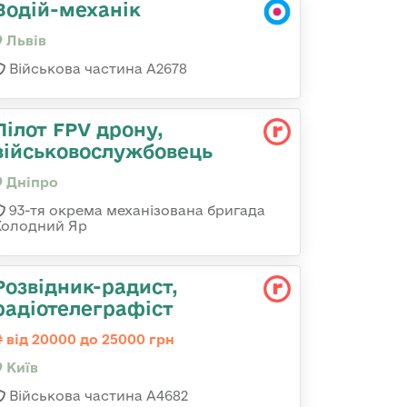
Водій-механік
Львів
Військова частина А2678
Пілот FPV дрону,
військовослужбовець
Дніпро
93-тя окрема механізована бригада
Холодний Яр
Розвідник-радист,
радіотелеграфіст
від 20000 до 25000 грн
Київ
Військова частина А4682