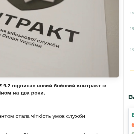
19
19
19
 9.2 підписав новий бойовий контракт із
ном на два роки.
В
нтом стала чіткість умов служби