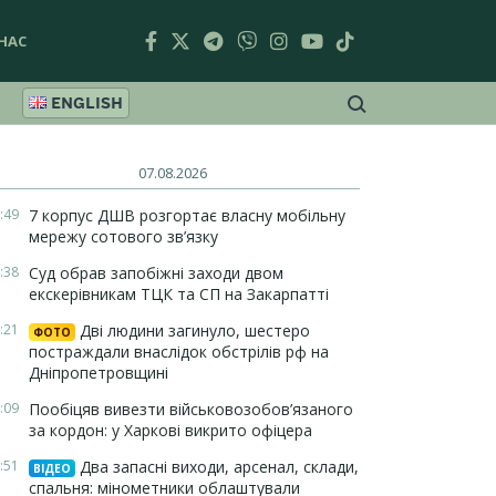
НАС
ENGLISH
07.08.2026
:49
7 корпус ДШВ розгортає власну мобільну
мережу сотового зв’язку
:38
Суд обрав запобіжні заходи двом
екскерівникам ТЦК та СП на Закарпатті
:21
Дві людини загинуло, шестеро
ФОТО
постраждали внаслідок обстрілів рф на
Дніпропетровщині
:09
Пообіцяв вивезти військовозобов’язаного
за кордон: у Харкові викрито офіцера
:51
Два запасні виходи, арсенал, склади,
ВІДЕО
спальня: мінометники облаштували