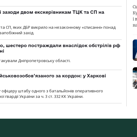
С
і заходи двом екскерівникам ТЦК та СП на
К
і 
н
та СП, яких ДБР викрило на незаконному «списанні» понад
 запобіжний захід.
о, шестеро постраждали внаслідок обстрілів рф
ні
атакували Дніпропетровську області.
йськовозобов’язаного за кордон: у Харкові
у офіцеру штабу одного з батальйонів оперативного
гвардії України за ч. 3 ст. 332 КК України.