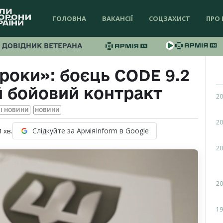
ГОЛОВНА
ВАКАНСІЇ
СОЦЗАХИСТ
ПРО 
ДОВІДНИК ВЕТЕРАНА
роки»: боєць CODE 9.2
й бойовий контракт
20
І НОВИНИ
НОВИНИ
20
Слідкуйте за АрміяInform в Google
1
хв.
20
20
19