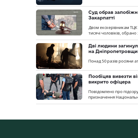
Суд обрав запобіжн
Закарпатті
Двом екскерівникам ТЦК 
тисячі чоловіків, обрано
Дві людини загинул
на Дніпропетровщи
Понад 50 разів росіяни 
Пообіцяв вивезти ві
викрито офіцера
Повідомлено про підозр
призначення Національної 