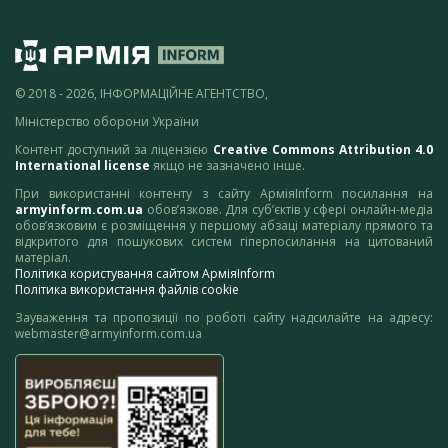
© 2018 - 2026, ІНФОРМАЦІЙНЕ АГЕНТСТВО,
Міністерство оборони України
Контент доступний за ліцензією
Creative Commons Attribution 4.0
International license
якщо не зазначено інше.
При використанні контенту з сайту АрміяInform посилання на
armyinform.com.ua
обов’язкове. Для суб’єктів у сфері онлайн-медіа
обов’язковим є розміщення у першому абзаці матеріалу прямого та
відкритого для пошукових систем гіперпосилання на цитований
матеріал.
Політика користування сайтом АрміяInform
Політика використання файлів cookie
Зауваження та пропозиції по роботі сайту надсилайте на адресу:
webmaster@armyinform.com.ua