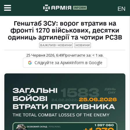
EN
Генштаб ЗСУ: ворог втратив на
фронті 1270 військових, десятки
одиниць артилерії та чотири РСЗВ
ВАЖЛИВІ НОВИНИ
НОВИНИ
25 Червня 2026, 6:49
Прочитаєте за:
< 1
хв.
Слідкуйте за АрміяInform в Google