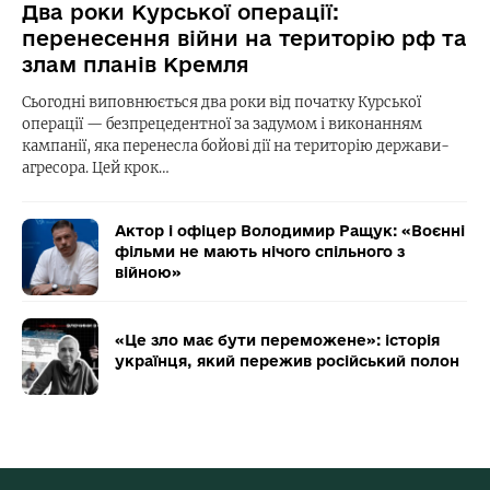
Два роки Курської операції:
перенесення війни на територію рф та
злам планів Кремля
Сьогодні виповнюється два роки від початку Курської
операції — безпрецедентної за задумом і виконанням
кампанії, яка перенесла бойові дії на територію держави-
агресора. Цей крок…
Актор і офіцер Володимир Ращук: «Воєнні
фільми не мають нічого спільного з
війною»
«Це зло має бути переможене»: історія
українця, який пережив російський полон