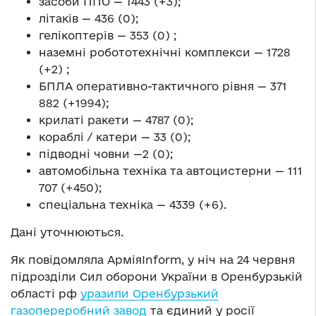
засоби ППО — 1443 (+3);
літаків — 436 (0);
гелікоптерів — 353 (0) ;
наземні робототехнічні комплекси — 1728
(+2) ;
БПЛА оперативно-тактичного рівня — 371
882 (+1994);
крилаті ракети — 4787 (0);
кораблі / катери — 33 (0);
підводні човни —2 (0);
автомобільна техніка та автоцистерни — 111
707 (+450);
спеціальна техніка — 4339 (+6).
Дані уточнюються.
Як повідомляла АрміяInform, у ніч на 24 червня
підрозділи Сил оборони України в Оренбурзькій
області рф
уразили Оренбурзький
газопереробний завод
та єдиний у росії