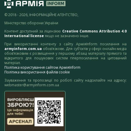
© 2018 - 2026, ІНФОРМАЦІЙНЕ АГЕНТСТВО,
Міністерство оборони України
Контент доступний за ліцензією
Creative Commons Attribution 4.0
International license
якщо не зазначено інше.
При використанні контенту з сайту АрміяInform посилання на
armyinform.com.ua
обов’язкове. Для суб’єктів у сфері онлайн-медіа
обов’язковим є розміщення у першому абзаці матеріалу прямого та
відкритого для пошукових систем гіперпосилання на цитований
матеріал.
Політика користування сайтом АрміяInform
Політика використання файлів cookie
Зауваження та пропозиції по роботі сайту надсилайте на адресу:
webmaster@armyinform.com.ua