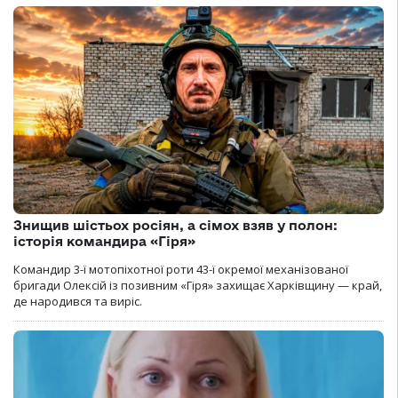
Знищив шістьох росіян, а сімох взяв у полон:
історія командира «Гіря»
Командир 3-ї мотопіхотної роти 43-ї окремої механізованої
бригади Олексій із позивним «Гіря» захищає Харківщину — край,
де народився та виріс.