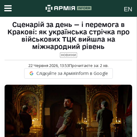
EN
Сценарій за день — і перемога в
Кракові: як українська стрічка про
військових ТЦК вийшла на
міжнародний рівень
НОВИНИ
22 Червня 2026, 13:53
Прочитаєте за:
2
хв.
Слідкуйте за АрміяInform в Google