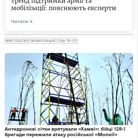
тренд підтримки армії та
мобілізації: пояснюють експерти
МИСТЕЦТВО
МОБІЛІЗАЦІЯ
ТЦК ТА СП
Антидронові сітки врятували «Хамві»: бійці 128-ї
бригади пережили атаку російської «Молнії»