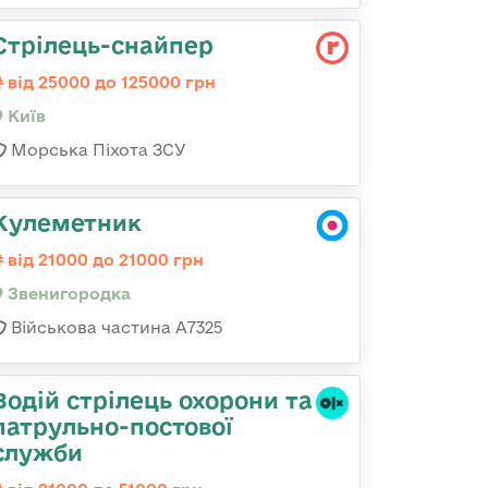
Стрілець-снайпеp
від 25000 до 125000 грн
Київ
Морська Піхота ЗСУ
Кулеметник
від 21000 до 21000 грн
Звенигородка
Військова частина А7325
Водій стрілець охорони та
патрульно-постової
служби