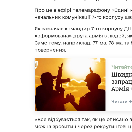
Про це в ефірі телемарафону «Єдині
начальник комунікації 7-го корпусу ш
Як зазначав командир 7-го корпусу ДШ
«сформована» друга армія з людей, як
Саме тому, наприклад, 77-ма, 78-ма т
повернення.
Швидко
запрац
Армія
«Все відбувається так, як це описано 
можна зробити і через рекрутингові ц