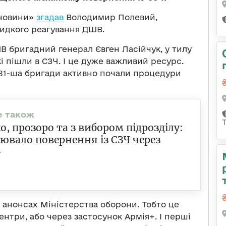
 новини»
згадав
Володимир Полевий,
видкого реагування ДШВ.
В бригадний генерал Євген Ласійчук, у тилу
і пішли в СЗЧ. І це дуже важливий ресурс.
а 81-ша бригади активно почали процедури
, прозоро та з вибором підрозділу:
ювало повернення із СЗЧ через
+
в анонсах Міністерства оборони. Тобто це
ентри, або через застосунок Армія+. І перші