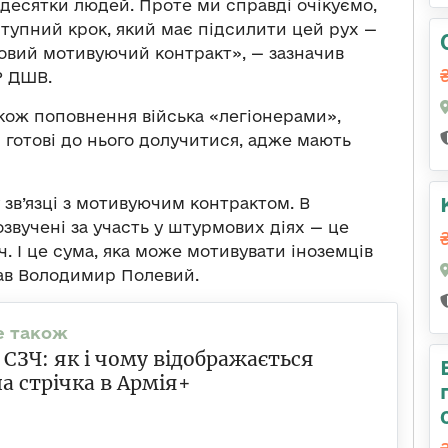
 десятки людей. Проте ми справді очікуємо,
аступний крок, який має підсилити цей рух —
овий мотивуючий контракт», — зазначив
Р ДШВ.
кож поповнення війська «легіонерами»,
 готові до нього долучитися, адже мають
зв’язці з мотивуючим контрактом. В
озвучені за участь у штурмових діях — це
ч. І це сума, яка може мотивувати іноземців
вав Володимир Полевий.
 СЗЧ: як і чому відображається
а стрічка в Армія+