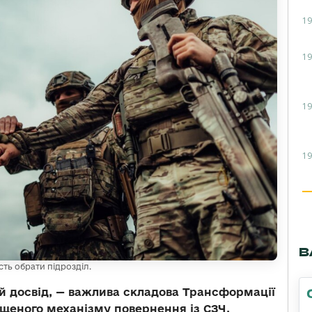
19
19
19
19
В
ть обрати підрозділ.
й досвід, — важлива складова Трансформації
щеного механізму повернення із СЗЧ.