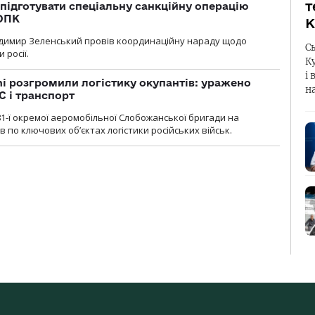
т
підготувати спеціальну санкційну операцію
 ОПК
К
димир Зеленський провів координаційну нараду щодо
С
 росії.
К
і 
i розгромили логістику окупантів: уражено
н
С і транспорт
1-ї окремої аеромобільної Слобожанської бригади на
 по ключових об’єктах логістики російських військ.