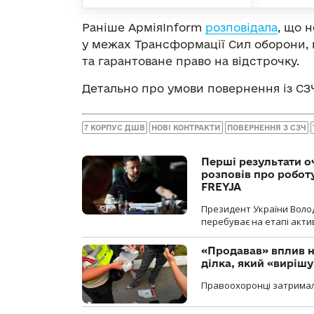
Раніше АрміяInform
розповідала
, що 
у межах Трансформації Сил оборони, 
та гарантоване право на відстрочку.
Детально про умови повернення із СЗ
7 КОРПУС ДШВ
НОВІ КОНТРАКТИ
ПОВЕРНЕННЯ З СЗЧ
Перші результати о
розповів про робот
FREYJA
Президент України Воло
перебуває на етапі актив
«Продавав» вплив н
ділка, який «виріш
Правоохоронці затримал