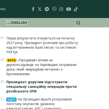
НАС
ENGLISH
:51
Перші результати очікуються на початку
2027 року: Президент розповів про роботу
над вітчизняною балістикою та системою
FREYJA
:41
«Продавав» вплив на
ФОТО
держпосадовців: на Харківщині затримали
ділка, який «вирішував питання» з
бронюванням
:25
Президент доручив підготувати
спеціальну санкційну операцію проти
російського ОПК
:11
На Луганщині Apachi розгромили
ВІДЕО
логістику окупантів: уражено
електростанцію, АЗС і транспорт