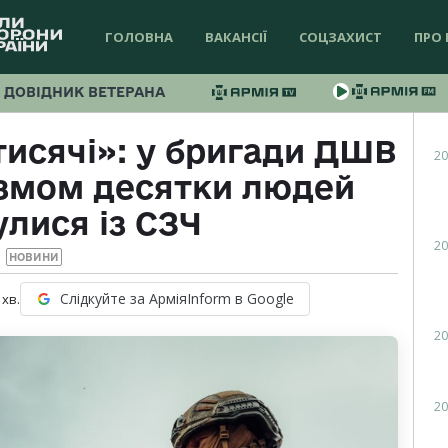
ГОЛОВНА
ВАКАНСІЇ
СОЦЗАХИСТ
ПРО 
ДОВІДНИК ВЕТЕРАНА
тисячі»: у бригади ДШВ
20
ізмом десятки людей
лися із СЗЧ
20
НОВИНИ
Слідкуйте за АрміяInform в Google
хв.
20
20