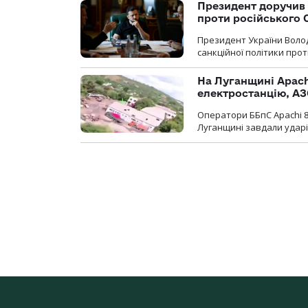
Президент доручив 
проти російського
Президент України Воло
санкційної політики проти
На Луганщині Apach
електростанцію, АЗ
Оператори ББпС Apachi 8
Луганщині завдали ударів