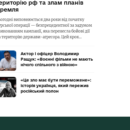
ериторію рф та злам планів
ремля
ьогодні виповнюється два роки від початку
урської операції — безпрецедентної за задумом
виконанням кампанії, яка перенесла бойові дії
а територію держави-агресора. Цей крок…
Актор і офіцер Володимир
Ращук: «Воєнні фільми не мають
нічого спільного з війною»
«Це зло має бути переможене»:
історія українця, який пережив
російський полон