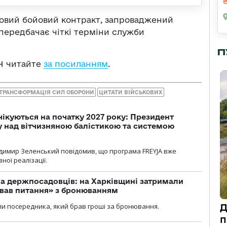
новий бойовий контракт, запроваджений
передбачає чіткі терміни служби
П
Ч читайте
за посиланням
.
ТРАНСФОРМАЦІЯ СИЛ ОБОРОНИ
ЦИТАТИ ВІЙСЬКОВИХ
чікуються на початку 2027 року: Президент
у над вітчизняною балістикою та системою
димир Зеленський повідомив, що програма FREYJA вже
ної реалізації.
а держпосадовців: на Харківщині затримали
ував питання» з бронюванням
и посередника, який брав гроші за бронювання.
Д
п