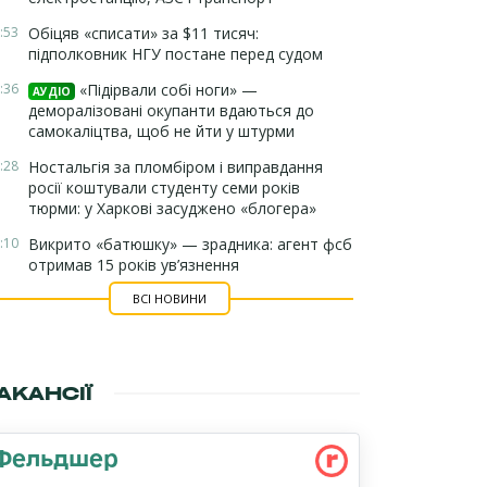
:53
Обіцяв «списати» за $11 тисяч:
підполковник НГУ постане перед судом
:36
«Підірвали собі ноги» —
АУДІО
деморалізовані окупанти вдаються до
самокаліцтва, щоб не йти у штурми
:28
Ностальгія за пломбіром і виправдання
росії коштували студенту семи років
тюрми: у Харкові засуджено «блогера»
:10
Викрито «батюшку» — зрадника: агент фсб
отримав 15 років ув’язнення
ВСІ НОВИНИ
АКАНСІЇ
Фельдшер