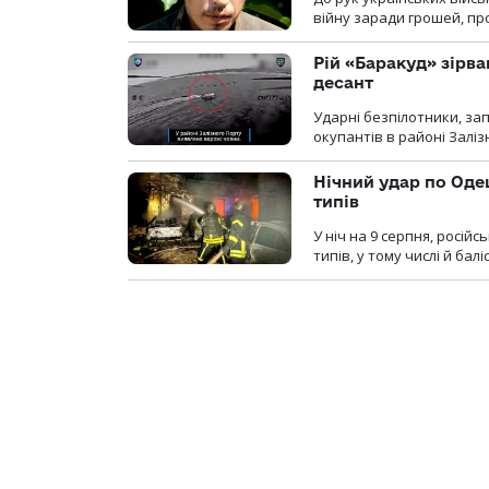
війну заради грошей, про
Рій «Баракуд» зірв
десант
Ударні безпілотники, за
окупантів в районі Залі
Нічний удар по Одещ
типів
У ніч на 9 серпня, росій
типів, у тому числі й бал