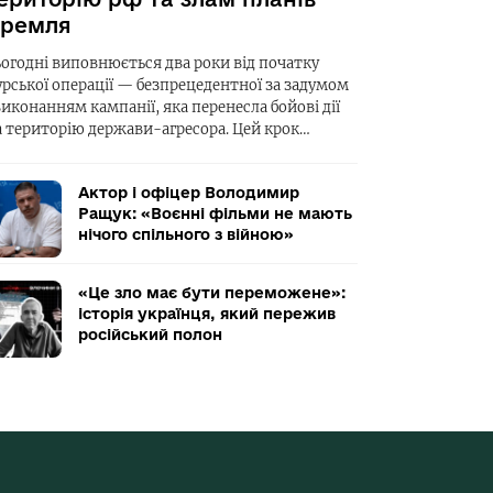
ремля
ьогодні виповнюється два роки від початку
урської операції — безпрецедентної за задумом
виконанням кампанії, яка перенесла бойові дії
а територію держави-агресора. Цей крок…
Актор і офіцер Володимир
Ращук: «Воєнні фільми не мають
нічого спільного з війною»
«Це зло має бути переможене»:
історія українця, який пережив
російський полон