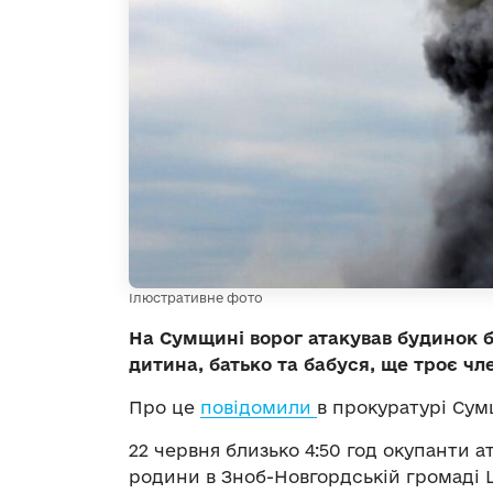
Ілюстративне фото
На Сумщині ворог атакував будинок б
дитина, батько та бабуся, ще троє чле
Про це
повідомили
в прокуратурі Су
22 червня близько 4:50 год окупанти 
родини в Зноб-Новгордській громаді 