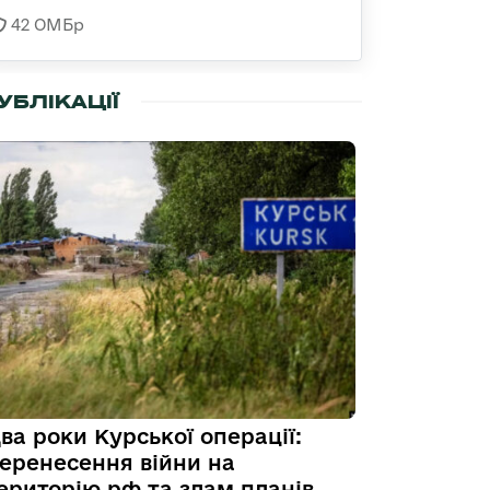
42 ОМБр
УБЛІКАЦІЇ
ва роки Курської операції:
еренесення війни на
ериторію рф та злам планів