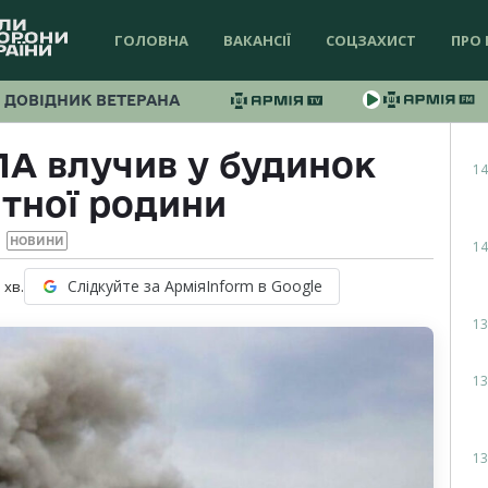
ГОЛОВНА
ВАКАНСІЇ
СОЦЗАХИСТ
ПРО 
ДОВІДНИК ВЕТЕРАНА
А влучив у будинок
14
ітної родини
НОВИНИ
14
Слідкуйте за АрміяInform в Google
1
хв.
13
13
13