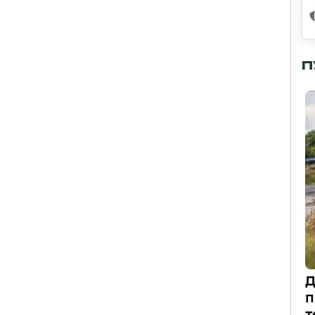
П
Д
п
т