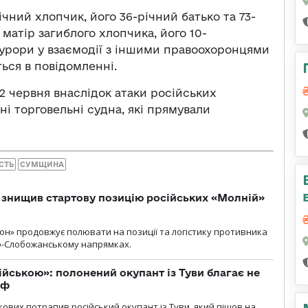
ічний хлопчик, його 36-річний батько та 73-
 матір загиблого хлопчика, його 10-
окурори у взаємодії з іншими правоохоронцями
ься в повідомленні.
22 червня внаслідок атаки російських
ні торговельні судна, які прямували
СТЬ
СУМЩИНА
 знищив стартову позицію російських «Молній»
н» продовжує полювати на позиції та логістику противника
но-Слобожанському напрямках.
ійською»: полонений окупант із Туви благає не
рф
кових потрапив російський окупант із Туви, який пішов на