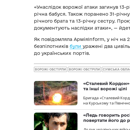
«Унаслідок ворожої атаки загинув 13-р
річна бабуся. Також поранено 31-річну
річного брата та 13-річну сестру. Пр
документують наслідки атаки», — йдет
Як повідомляла АрміяInform, у ніч на 
безпілотників
були
уражені два цивіль
до українських портів.
ВОРОЖІ ОБСТІРЛИ
ВОРОЖІ ОБСТРІЛИ
СУМСЬКА ОБЛА
«Сталевий Кордон»
та інші ворожі цілі
Бригада «Сталевий Кордо
на Курському та Північ
«Ледь говорить рос
повертати його до 
До рук українських війсь