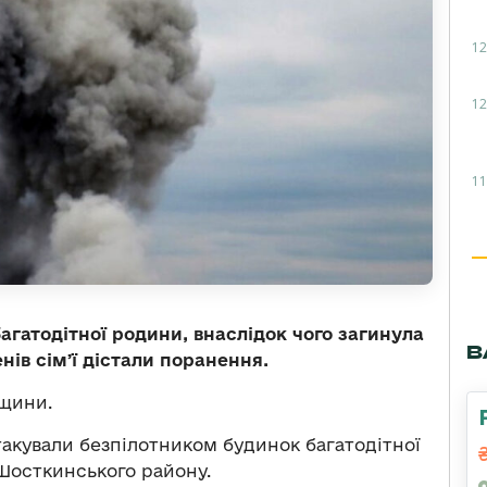
12
12
11
агатодітної родини, внаслідок чого загинула
В
нів сімʼї дістали поранення.
мщини.
атакували безпілотником будинок багатодітної
Шосткинського району.