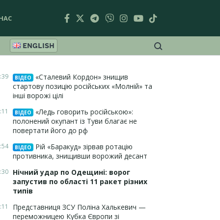
НАС
ENGLISH
:39
«Сталевий Кордон» знищив
ВІДЕО
стартову позицію російських «Молній» та
інші ворожі цілі
:11
«Ледь говорить російською»:
ВІДЕО
полонений окупант із Туви благає не
повертати його до рф
:54
Рій «Баракуд» зірвав ротацію
ВІДЕО
противника, знищивши ворожий десант
:30
Нічний удар по Одещині: ворог
запустив по області 11 ракет різних
типів
:11
Представниця ЗСУ Поліна Халькевич —
переможницею Кубка Європи зі