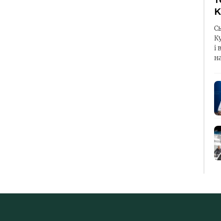
К
С
К
і 
н