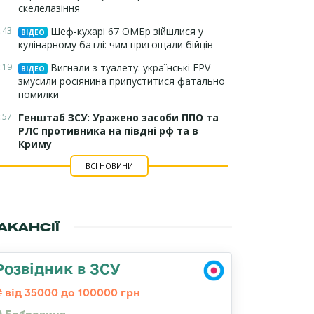
скелелазіння
:43
Шеф-кухарі 67 ОМБр зійшлися у
ВІДЕО
кулінарному батлі: чим пригощали бійців
:19
Вигнали з туалету: українські FPV
ВІДЕО
змусили росіянина припуститися фатальної
помилки
:57
Генштаб ЗСУ: Уражено засоби ППО та
РЛС противника на півдні рф та в
Криму
ВСІ НОВИНИ
АКАНСІЇ
Розвідник в ЗСУ
від 35000 до 100000 грн