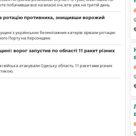
те побачивши все на власні очі, втік уже на третій день
ав ротацію противника, знищивши ворожий
пущені з українських безекіпажних катерів зірвали ротацію
зного Порту на Херсонщині.
ині: ворог запустив по області 11 ракет різних
ські війська атакували Одеську область 11 ракетами різних
істикою.