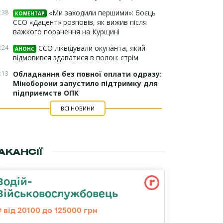
:38
«Ми заходили першими»: боєць
КОМЕНТАР
ССО «Дацент» розповів, як вижив після
важкого поранення на Курщині
:24
ССО ліквідували окупанта, який
АНОНС
відмовився здаватися в полон: стрім
:13
Обладнання без повної оплати одразу:
Міноборони запустило підтримку для
підприємств ОПК
ВСІ НОВИНИ
АКАНСІЇ
Водій-
Військовослужбовець
від 20100 до 125000 грн