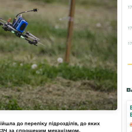
17
17
17
В
йшла до переліку підрозділів, до яких
 СЗЧ за спрощеним механізмом.