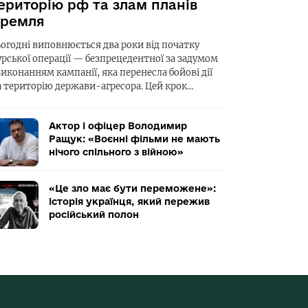
ериторію рф та злам планів
ремля
ьогодні виповнюється два роки від початку
урської операції — безпрецедентної за задумом
виконанням кампанії, яка перенесла бойові дії
а територію держави-агресора. Цей крок…
Актор і офіцер Володимир
Ращук: «Воєнні фільми не мають
нічого спільного з війною»
«Це зло має бути переможене»:
історія українця, який пережив
російський полон