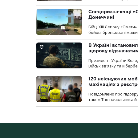
Спецпризначенці «О
Донеччині
Бійці ХІІІ Легіону «Омег
бойові броньовані машин
В Україні встановил
щороку відзначатим
Президент України Воло
Військ зв'язку та кіберб
120 неіснуючих моб
махінаціях з реєст
Повідомлено про підозру
також Тво начальника й 