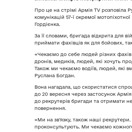
Про це на стрімі Армія TV розповіла 
комунікацій 57-ї окремої мотопіхотно
Гордієнка.
За її словами, бригада відкрита для в
приймати фахівців як для бойових, так
«Чекаємо до себе людей різних фахів 
дронів, медиків, людей, які хочуть пр
Також ми чекаємо водіїв, людей, які 
Руслана Богдан.
Вона нагадала, що скористатися спр
до 20 вересня через застосунок Армі
до рекрутерів бригади та отримати н
повернення.
«Ми на зв’язку, також наші рекрутери
проконсультують. Ми чекаємо кожного,