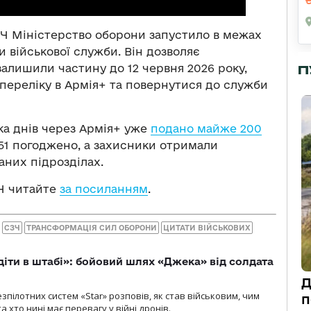
ЗЧ Міністерство оборони запустило в межах
 військової служби. Він дозволяє
залишили частину до 12 червня 2026 року,
П
 переліку в Армія+ та повернутися до служби
ька днів через Армія+ уже
подано майже 200
х 51 погоджено, а захисники отримали
аних підрозділах.
Ч читайте
за посиланням
.
СЗЧ
ТРАНСФОРМАЦІЯ СИЛ ОБОРОНИ
ЦИТАТИ ВІЙСЬКОВИХ
діти в штабі»: бойовий шлях «Джека» від солдата
Д
пілотних систем «Star» розповів, як став військовим, чим
п
 хто нині має перевагу у війні дронів.