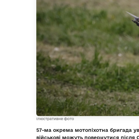
Ілюстративне фото
57-ма окрема мотопіхотна бригада уві
військові можуть повернутися після