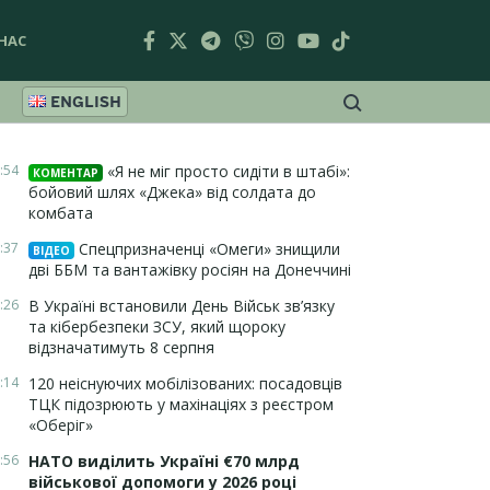
НАС
ENGLISH
:54
«Я не міг просто сидіти в штабі»:
КОМЕНТАР
бойовий шлях «Джека» від солдата до
комбата
:37
Спецпризначенці «Омеги» знищили
ВІДЕО
дві ББМ та вантажівку росіян на Донеччині
:26
В Україні встановили День Військ зв’язку
та кібербезпеки ЗСУ, який щороку
відзначатимуть 8 серпня
:14
120 неіснуючих мобілізованих: посадовців
ТЦК підозрюють у махінаціях з реєстром
«Оберіг»
:56
НАТО виділить Україні €70 млрд
військової допомоги у 2026 році