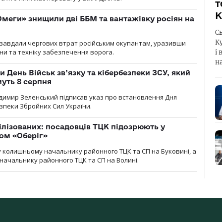
т
К
меги» знищили дві ББМ та вантажівку росіян на
С
К
и» завдали чергових втрат російським окупантам, уразивши
и та техніку забезпечення ворога.
і 
н
и День Військ зв’язку та кібербезпеки ЗСУ, який
уть 8 серпня
димир Зеленський підписав указ про встановлення Дня
езпеки Збройних Сил України.
ілізованих: посадовців ТЦК підозрюють у
ром «Оберіг»
 колишньому начальнику районного ТЦК та СП на Буковині, а
начальнику районного ТЦК та СП на Волині.