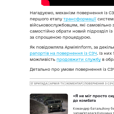
Нагадуємо, механізм повернення із С
першого етапу
трансформації
системи
військовослужбовцям, які самовільно 
самостійно обрати новий підрозділ із
за спрощеною процедурою.
Як повідомляла АрміяInform, за декіл
рапортів на повернення із СЗЧ
. Із ни
можливість
продовжити службу
в обр
Детально про умови повернення із СЗ
57 БРИГАДА
АРМІЯ TV
КОМЕНТАР
ПОВЕРНЕННЯ З СЗЧ
«Я не міг просто си
до комбата
Командир батальйону без
запам’яталася Курщина та