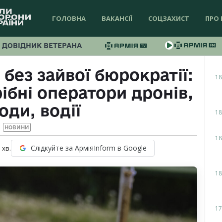
ГОЛОВНА
ВАКАНСІЇ
СОЦЗАХИСТ
ПРО 
ДОВІДНИК ВЕТЕРАНА
без зайвої бюрократії:
18
рібні оператори дронів,
оди, водії
18
НОВИНИ
18
Слідкуйте за АрміяInform в Google
1
хв.
18
17