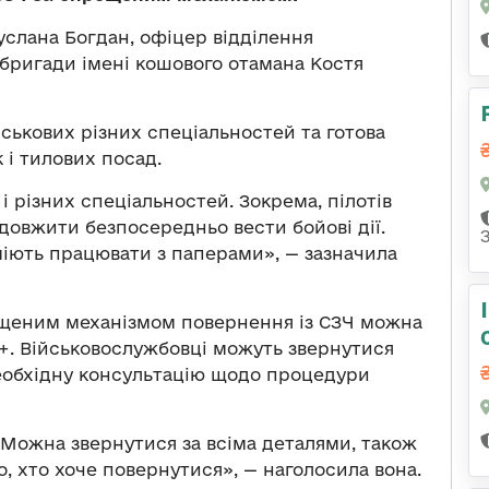
Руслана Богдан, офіцер відділення
ї бригади імені кошового отамана Костя
ійськових різних спеціальностей та готова
 і тилових посад.
і різних спеціальностей. Зокрема, пілотів
одовжити безпосередньо вести бойові дії.
вміють працювати з паперами», — зазначила
ощеним механізмом повернення із СЗЧ можна
я+. Військовослужбовці можуть звернутися
еобхідну консультацію щодо процедури
. Можна звернутися за всіма деталями, також
 хто хоче повернутися», — наголосила вона.