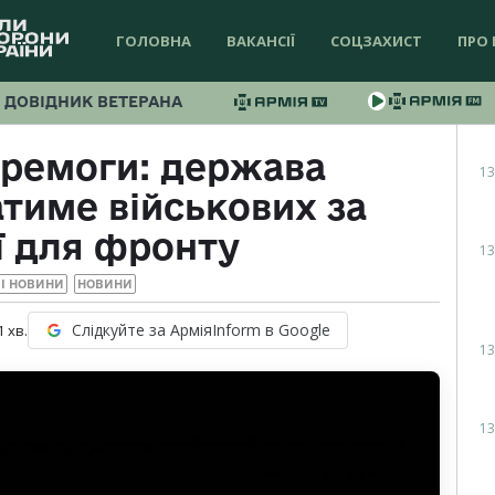
ГОЛОВНА
ВАКАНСІЇ
СОЦЗАХИСТ
ПРО 
ДОВІДНИК ВЕТЕРАНА
еремоги: держава
13
тиме військових за
ї для фронту
13
І НОВИНИ
НОВИНИ
Слідкуйте за АрміяInform в Google
1
хв.
13
13