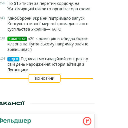
:56
По $15 тисяч за перетин кордону: на
Житомирщині викрито організатора схеми
:43
Міноборони України підтримало запуск
Консультативної мережі громадянського
суспільства Україна—НАТО
:38
«20 кілометрів в обидва боки»:
КОМЕНТАР
кілзона на Куп’янському напрямку значно
збільшилася
:24
Підписав мотиваційний контракт у
ВІДЕО
свій день народження: історія айтівця з
Луганщини
ВСІ НОВИНИ
АКАНСІЇ
Фельдшер