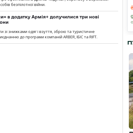
обів безпілотної війни.
» в додатку Армія+ долучилися три нові
рони
и зі знижками одяг і взуття, зброю та туристичне
єднанню до програми компаній ARBER, ІБІС та RIFT.
П