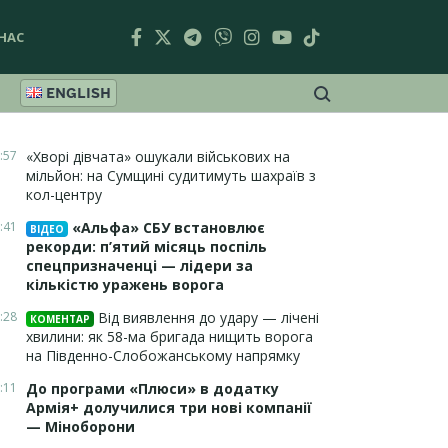
НАС
ENGLISH
:57
«Хворі дівчата» ошукали військових на
мільйон: на Сумщині судитимуть шахраїв з
кол-центру
:41
«Альфа» СБУ встановлює
ВІДЕО
рекорди: п’ятий місяць поспіль
спецпризначенці — лідери за
кількістю уражень ворога
:28
Від виявлення до удару — лічені
КОМЕНТАР
хвилини: як 58-ма бригада нищить ворога
на Південно-Слобожанському напрямку
:11
До програми «Плюси» в додатку
Армія+ долучилися три нові компанії
— Міноборони