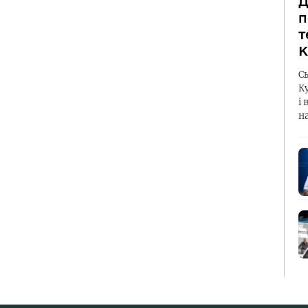
Д
п
т
К
С
К
і 
н