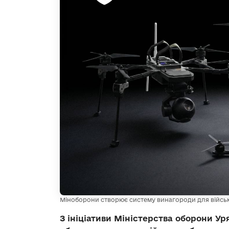
Міноборони створює систему винагороди для військо
З ініціативи Міністерства оборони У