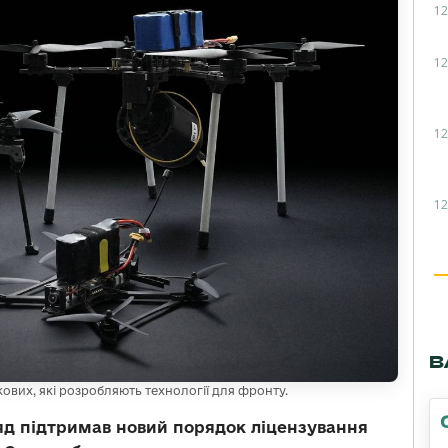
12
12
12
12
В
вих, які розробляють технології для фронту.
ряд підтримав новий порядок ліцензування