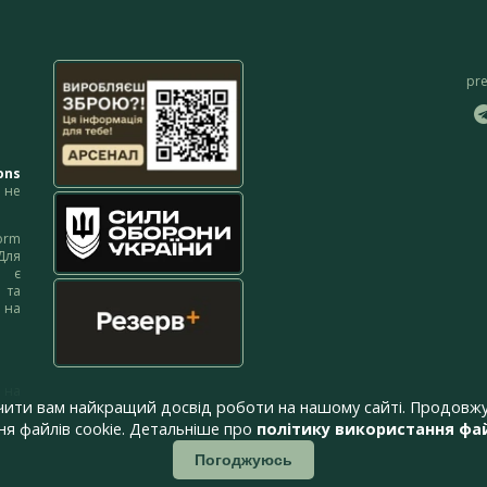
pr
ons
не
orm
Для
м є
 та
 на
 на
чити вам найкращий досвід роботи на нашому сайті. Продовжу
я файлів cookie. Детальніше про
політику використання фай
Погоджуюсь