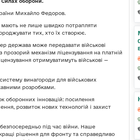
 Силах оборони.
раїни Михайло Федоров.
, мають не лише швидко потрапляти
ороджувати тих, хто їх створює.
ер держава може передавати військові
з прозорий механізм ліцензування на платній
іцензування отримуватимуть військові —
систему винагороди для військових
жавними розробками.
к оборонних інновацій: посилення
ення, розвиток нових технологій і захист
ї безпосередньо під час війни. Наше
кращі рішення для фронту та справедливо