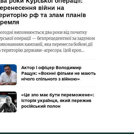
ва роки Курської операції:
еренесення війни на
ериторію рф та злам планів
ремля
ьогодні виповнюється два роки від початку
урської операції — безпрецедентної за задумом
виконанням кампанії, яка перенесла бойові дії
а територію держави-агресора. Цей крок…
Актор і офіцер Володимир
Ращук: «Воєнні фільми не мають
нічого спільного з війною»
«Це зло має бути переможене»:
історія українця, який пережив
російський полон