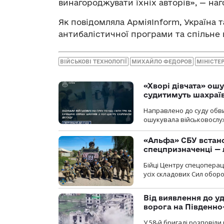
винагороджувати їхніх авторів», — наг
Як повідомляла АрміяInform, Україна 
антибалістичної програми та спільне
ВІЙСЬКОВІ ТЕХНОЛОГІЇ
МИХАЙЛО ФЕДОРОВ
МІНІСТЕ
«Хворі дівчата» ош
судитимуть шахраїв
Направлено до суду обви
ошукувала військовослуж
«Альфа» СБУ встано
спецпризначенці — 
Бійці Центру спецопера
усіх складових Сил оборо
Від виявлення до уд
ворога на Південн
У 58-й бригаді розповіл