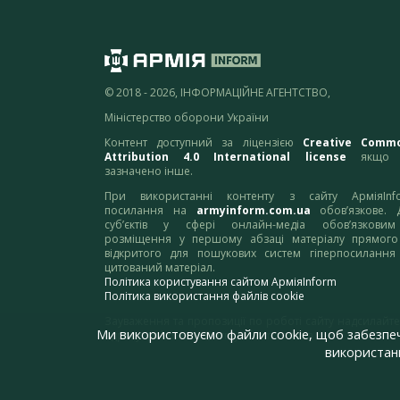
© 2018 - 2026, ІНФОРМАЦІЙНЕ АГЕНТСТВО,
Міністерство оборони України
Контент доступний за ліцензією
Creative Comm
Attribution 4.0 International license
якщо 
зазначено інше.
При використанні контенту з сайту АрміяInf
посилання на
armyinform.com.ua
обов’язкове. 
суб’єктів у сфері онлайн-медіа обов’язкови
розміщення у першому абзаці матеріалу прямого
відкритого для пошукових систем гіперпосилання
цитований матеріал.
Політика користування сайтом АрміяInform
Політика використання файлів cookie
Зауваження та пропозиції по роботі сайту надсилайте
Ми використовуємо файли cookie, щоб забезпе
адресу:
webmaster@armyinform.com.ua
використанн