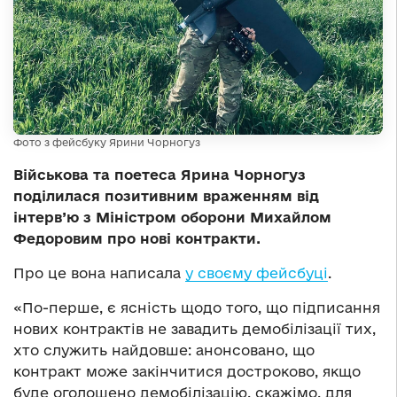
Фото з фейсбуку Ярини Чорногуз
Військова та поетеса Ярина Чорногуз
поділилася позитивним враженням від
інтерв’ю з Міністром оборони Михайлом
Федоровим про нові контракти.
Про це вона написала
у своєму фейсбуці
.
«По-перше, є ясність щодо того, що підписання
нових контрактів не завадить демобілізації тих,
хто служить найдовше: анонсовано, що
контракт може закінчитися достроково, якщо
буде оголошено демобілізацію, скажімо, для