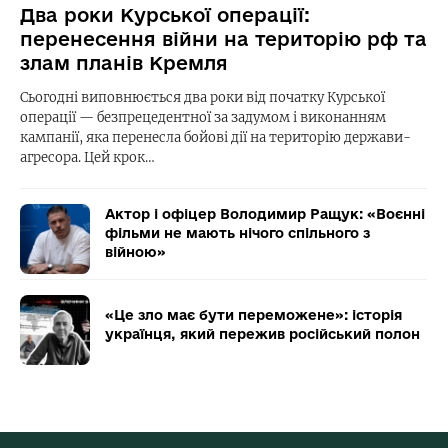
Два роки Курської операції:
перенесення війни на територію рф та
злам планів Кремля
Сьогодні виповнюється два роки від початку Курської
операції — безпрецедентної за задумом і виконанням
кампанії, яка перенесла бойові дії на територію держави-
агресора. Цей крок…
Актор і офіцер Володимир Ращук: «Воєнні
фільми не мають нічого спільного з
війною»
«Це зло має бути переможене»: історія
українця, який пережив російський полон