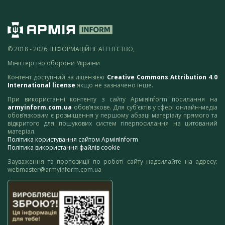
© 2018 - 2026, ІНФОРМАЦІЙНЕ АГЕНТСТВО,
Міністерство оборони України
Контент доступний за ліцензією
Creative Commons Attribution 4.0
International license
якщо не зазначено інше.
При використанні контенту з сайту АрміяInform посилання на
armyinform.com.ua
обов’язкове. Для суб’єктів у сфері онлайн-медіа
обов’язковим є розміщення у першому абзаці матеріалу прямого та
відкритого для пошукових систем гіперпосилання на цитований
матеріал.
Політика користування сайтом АрміяInform
Політика використання файлів cookie
Зауваження та пропозиції по роботі сайту надсилайте на адресу:
webmaster@armyinform.com.ua