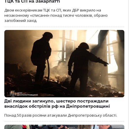
ТЦК та СП на Закарпатті
Двом екскерівникам ТЦК та СП, яких ДБР викрило на
незаконному «списанні» понад тисячі чоловіків, обрано
запобіжний захід.
Дві людини загинуло, шестеро постраждали
внаслідок обстрілів рф на Дніпропетровщині
Понад 50 разів росіяни атакували Дніпропетровську області.