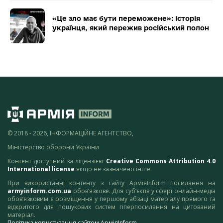
«Це зло має бути переможене»: історія
українця, який пережив російський полон
© 2018 - 2026, ІНФОРМАЦІЙНЕ АГЕНТСТВО,
Міністерство оборони України
Контент доступний за ліцензією
Creative Commons Attribution 4.0
International license
якщо не зазначено інше.
При використанні контенту з сайту АрміяInform посилання на
armyinform.com.ua
обов’язкове. Для суб’єктів у сфері онлайн-медіа
обов’язковим є розміщення у першому абзаці матеріалу прямого та
відкритого для пошукових систем гіперпосилання на цитований
матеріал.
Політика користування сайтом АрміяInform