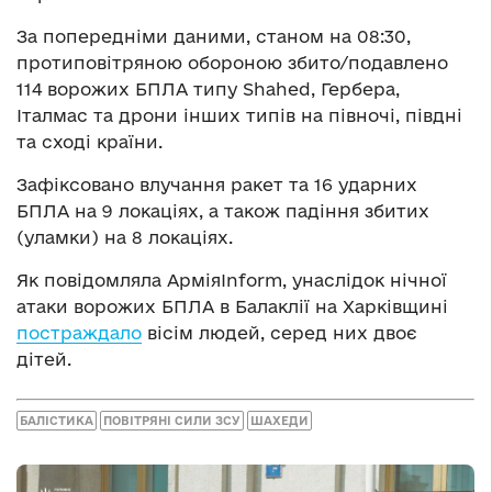
За попередніми даними, станом на 08:30,
протиповітряною обороною збито/подавлено
114 ворожих БПЛА типу Shahed, Гербера,
Італмас та дрони інших типів на півночі, півдні
та сході країни.
Зафіксовано влучання ракет та 16 ударних
БПЛА на 9 локаціях, а також падіння збитих
(уламки) на 8 локаціях.
Як повідомляла АрміяInform, унаслідок нічної
атаки ворожих БПЛА в Балаклії на Харківщині
постраждало
вісім людей, серед них двоє
дітей.
БАЛІСТИКА
ПОВІТРЯНІ СИЛИ ЗСУ
ШАХЕДИ