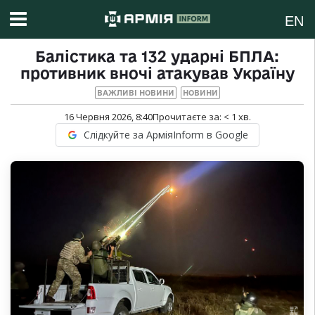
EN
Балістика та 132 ударні БПЛА:
противник вночі атакував Україну
ВАЖЛИВІ НОВИНИ
НОВИНИ
16 Червня 2026, 8:40
Прочитаєте за:
< 1
хв.
Слідкуйте за АрміяInform в Google