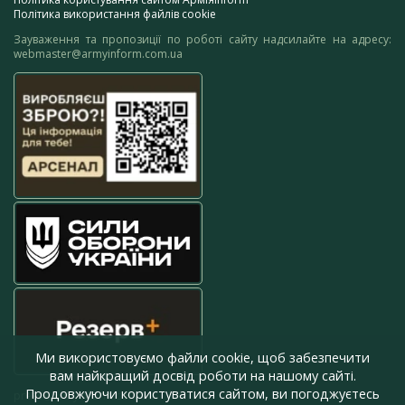
Політика використання файлів cookie
Зауваження та пропозиції по роботі сайту надсилайте на адресу:
webmaster@armyinform.com.ua
Ми використовуємо файли cookie, щоб забезпечити
вам найкращий досвід роботи на нашому сайті.
Продовжуючи користуватися сайтом, ви погоджуєтесь
press@armyinform.com.ua