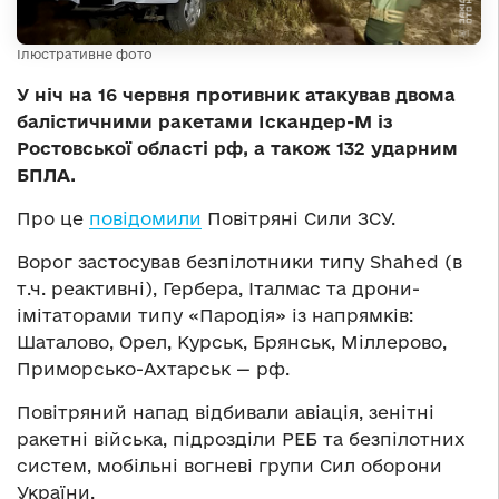
Ілюстративне фото
У ніч на 16 червня противник атакував двома
балістичними ракетами Іскандер-М із
Ростовської області рф, а також 132 ударним
БПЛА.
Про це
повідомили
Повітряні Сили ЗСУ.
Ворог застосував безпілотники типу Shahed (в
т.ч. реактивні), Гербера, Італмас та дрони-
імітаторами типу «Пародія» із напрямків:
Шаталово, Орел, Курськ, Брянськ, Міллерово,
Приморсько-Ахтарськ — рф.
Повітряний напад відбивали авіація, зенітні
ракетні війська, підрозділи РЕБ та безпілотних
систем, мобільні вогневі групи Сил оборони
України.