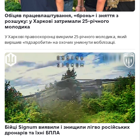
Обіцяв працевлаштування, «бронь» і зняття з
розшуку: у Харкові затримали 25-річного
молодика
У Харкові правоохоронці викрили 25-річного молодика, який
вирішив «підзаробити» на охочих уникнути мобілізації.
Бійці Signum виявили і знищили лігво російських
дронарів та їхні БПЛА