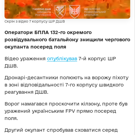
Скрін з відео 7 корпусу ШР ДШВ
Оператори БПЛА 132-го окремого
розвідувального батальйону знищили чергового
окупанта посеред поля
Відео ураження
опублікував
7-й корпус ШР
ДШВ.
Дронарі-десантники полюють на ворожу піхоту
в зоні відповідальності 7-го корпусу швидкого
реагування ДШВ.
Ворог намагався проскочити кілзону, проте був
уражений українським FPV прямо посеред
поля.
Другий окупант спробував сховатися серед