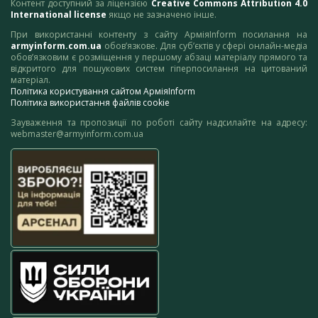
Контент доступний за ліцензією
Creative Commons Attribution 4.0
International license
якщо не зазначено інше.
При використанні контенту з сайту АрміяInform посилання на
armyinform.com.ua
обов’язкове. Для суб’єктів у сфері онлайн-медіа
обов’язковим є розміщення у першому абзаці матеріалу прямого та
відкритого для пошукових систем гіперпосилання на цитований
матеріал.
Політика користування сайтом АрміяInform
Політика використання файлів cookie
Зауваження та пропозиції по роботі сайту надсилайте на адресу:
webmaster@armyinform.com.ua