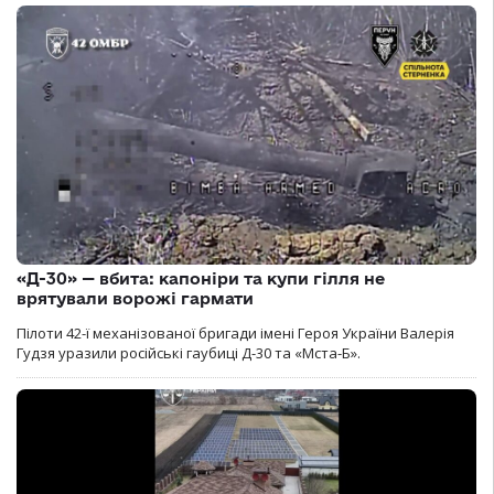
«Д-30» — вбита: капоніри та купи гілля не
врятували ворожі гармати
Пілоти 42-ї механізованої бригади імені Героя України Валерія
Гудзя уразили російські гаубиці Д-30 та «Мста-Б».