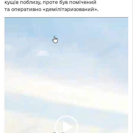
кущів поблизу, проте був помічений
та оперативно «демілітаризований».
Відеопрогравач