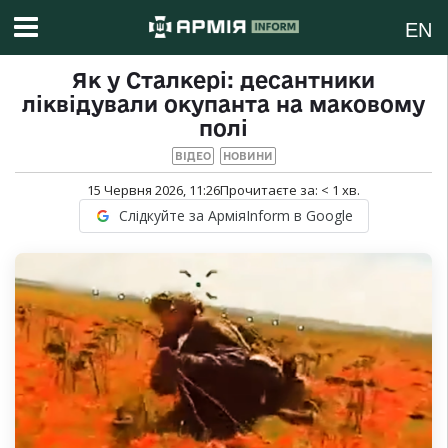
EN
Як у Сталкері: десантники
ліквідували окупанта на маковому
полі
ВІДЕО
НОВИНИ
15 Червня 2026, 11:26
Прочитаєте за:
< 1
хв.
Слідкуйте за АрміяInform в Google