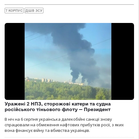
7 КОРПУС
ДШВ ЗСУ
Уражені 2 НПЗ, сторожові катери та судна
російського тіньового флоту — Президент
В ніч на 6 серпня українська далекобійні санкції знову
спрацювали на обмеження нафтових прибутків росії, з яких
вона фінансує війну та вбивства українців.