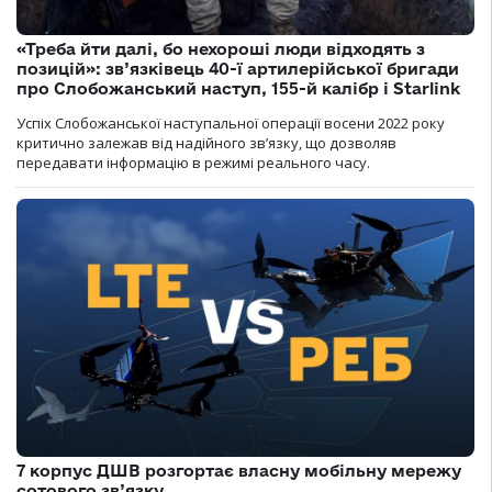
«Треба йти далі, бо нехороші люди відходять з
позицій»: зв’язківець 40-ї артилерійської бригади
про Слобожанський наступ, 155-й калібр і Starlink
Успіх Слобожанської наступальної операції восени 2022 року
критично залежав від надійного зв’язку, що дозволяв
передавати інформацію в режимі реального часу.
7 корпус ДШВ розгортає власну мобільну мережу
сотового зв’язку