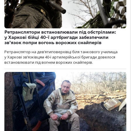
Ретранслятори встановлювали під обстрілами:
у Харкові бійці 40-ї артбригади забезпечили
зв’язок попри вогонь ворожих снайперів
Ретранслятор на дев’ятиповерхівці біля танкового училища
у Харкові зв’язківцям 40-ї артилерійської бригади довелося
встановлювати під вогнем ворожих снайперів.