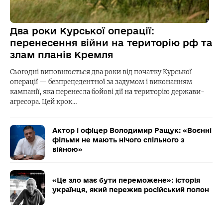
Два роки Курської операції:
перенесення війни на територію рф та
злам планів Кремля
Сьогодні виповнюється два роки від початку Курської
операції — безпрецедентної за задумом і виконанням
кампанії, яка перенесла бойові дії на територію держави-
агресора. Цей крок…
Актор і офіцер Володимир Ращук: «Воєнні
фільми не мають нічого спільного з
війною»
«Це зло має бути переможене»: історія
українця, який пережив російський полон