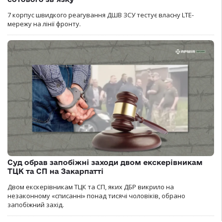
7 корпус швидкого реагування ДШВ ЗСУ тестує власну LTE-
мережу на лінії фронту.
Суд обрав запобіжні заходи двом екскерівникам
ТЦК та СП на Закарпатті
Двом екскерівникам ТЦК та СП, яких ДБР викрило на
незаконному «списанні» понад тисячі чоловіків, обрано
запобіжний захід.