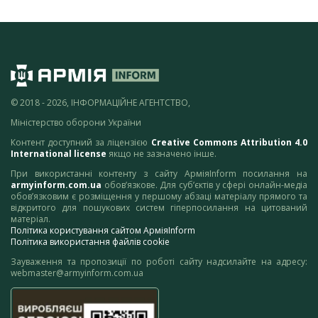
© 2018 - 2026, ІНФОРМАЦІЙНЕ АГЕНТСТВО,
Міністерство оборони України
Контент доступний за ліцензією
Creative Commons Attribution 4.0
International license
якщо не зазначено інше.
При використанні контенту з сайту АрміяInform посилання на
armyinform.com.ua
обов’язкове. Для суб’єктів у сфері онлайн-медіа
обов’язковим є розміщення у першому абзаці матеріалу прямого та
відкритого для пошукових систем гіперпосилання на цитований
матеріал.
Політика користування сайтом АрміяInform
Політика використання файлів cookie
Зауваження та пропозиції по роботі сайту надсилайте на адресу:
webmaster@armyinform.com.ua