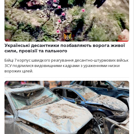
Українські десантники позбавляють ворога живої
сили, провізії та пального
Бійці 7 корпус швидкого реагування десантно-штурмових військ
ЗСУ поділилися видовищними кадрами з ураженнями низки
ворожих цілей.