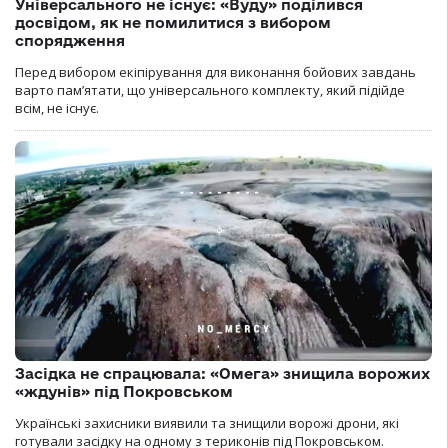
Універсального не існує: «Вуду» поділився
досвідом, як не помилитися з вибором
спорядження
Перед вибором екіпірування для виконання бойових завдань
варто пам’ятати, що універсального комплекту, який підійде
всім, не існує.
Засідка не спрацювала: «Омега» знищила ворожих
«ждунів» під Покровськом
Українські захисники виявили та знищили ворожі дрони, які
готували засідку на одному з териконів під Покровськом.