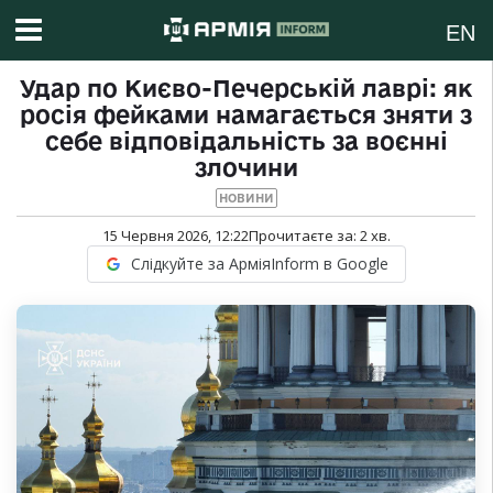
EN
Удар по Києво-Печерській лаврі: як
росія фейками намагається зняти з
себе відповідальність за воєнні
злочини
НОВИНИ
15 Червня 2026, 12:22
Прочитаєте за:
2
хв.
Слідкуйте за АрміяInform в Google