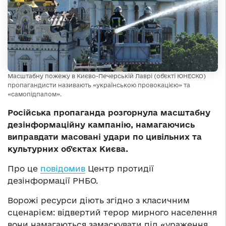
Масштабну пожежу в Києво-Печерській Лаврі (об'єкті ЮНЕСКО)
пропагандисти називають «українською провокацією» та
«самопідпалом».
Російська пропаганда розгорнула масштабну
дезінформаційну кампанію, намагаючись
виправдати масовані удари по цивільних та
культурних об'єктах Києва.
Про це
повідомив
Центр протидії
дезінформації РНБО.
Ворожі ресурси діють згідно з класичним
сценарієм: відвертий терор мирного населення
вони намагаються замаскувати під «ураження