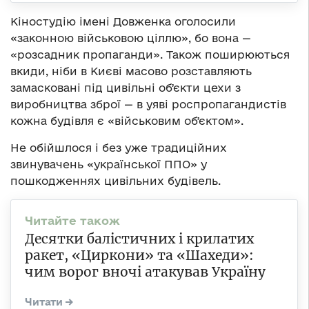
Кіностудію імені Довженка оголосили
«законною військовою ціллю», бо вона —
«розсадник пропаганди». Також поширюються
вкиди, ніби в Києві масово розставляють
замасковані під цивільні обʼєкти цехи з
виробництва зброї — в уяві роспропагандистів
кожна будівля є «військовим обʼєктом».
Не обійшлося і без уже традиційних
звинувачень «української ППО» у
пошкодженнях цивільних будівель.
Десятки балістичних і крилатих
ракет, «Циркони» та «Шахеди»:
чим ворог вночі атакував Україну