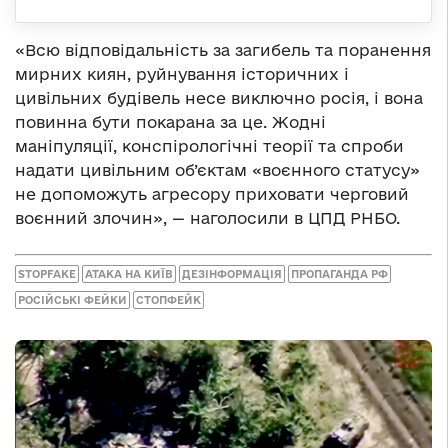
«Всю відповідальність за загибель та поранення
мирних киян, руйнування історичних і
цивільних будівель несе виключно росія, і вона
повинна бути покарана за це. Жодні
маніпуляції, конспірологічні теорії та спроби
надати цивільним об’єктам «воєнного статусу»
не допоможуть агресору приховати черговий
воєнний злочин», — наголосили в ЦПД РНБО.
STOPFAKE
АТАКА НА КИЇВ
ДЕЗІНФОРМАЦІЯ
ПРОПАГАНДА РФ
РОСІЙСЬКІ ФЕЙКИ
СТОПФЕЙК