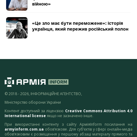
війною»
«Це зло має бути переможене»: історія
українця, який пережив російський полон
© 2018 - 2026, ІНФОРМАЦІЙНЕ АГЕНТСТВО,
Міністерство оборони України
Контент доступний за ліцензією
Creative Commons Attribution 4.0
International license
якщо не зазначено інше.
При використанні контенту з сайту АрміяInform посилання на
armyinform.com.ua
обов’язкове. Для суб’єктів у сфері онлайн-медіа
обов’язковим є розміщення у першому абзаці матеріалу прямого та