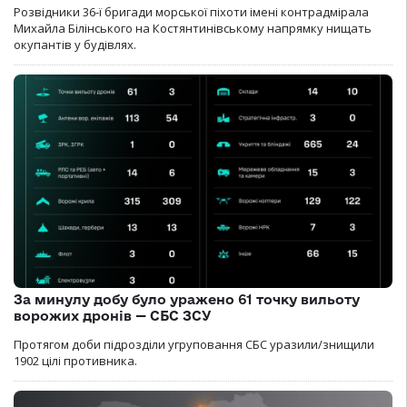
Розвідники 36-ї бригади морської піхоти імені контрадмірала
Михайла Білінського на Костянтинівському напрямку нищать
окупантів у будівлях.
За минулу добу було уражено 61 точку вильоту
ворожих дронів — СБС ЗСУ
Протягом доби підрозділи угруповання СБС уразили/знищили
1902 цілі противника.