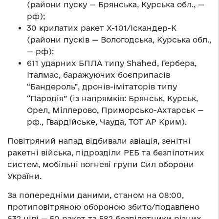
(райони пуску — Брянська, Курська обл., —
рф);
30 крилатих ракет Х-101/Іскандер-К
(райони пусків — Вологодська, Курська обл.,
— рф);
611 ударних БПЛА типу Shahed, Гербера,
Італмас, баражуючих боєприпасів
“Бандероль”, дронів-імітаторів типу
“Пародія” (із напрямків: Брянськ, Курськ,
Орел, Міллерово, Приморсько-Ахтарськ —
рф., Гвардійське, Чауда, ТОТ АР Крим).
Повітряний напад відбивали авіація, зенітні
ракетні війська, підрозділи РЕБ та безпілотних
систем, мобільні вогневі групи Сил оборони
України.
За попередніми даними, станом на 08:00,
протиповітряною обороною збито/подавлено
632 цілі — 50 ракет та 582 безпілотники різних