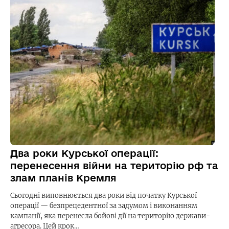
Два роки Курської операції:
перенесення війни на територію рф та
злам планів Кремля
Сьогодні виповнюється два роки від початку Курської
операції — безпрецедентної за задумом і виконанням
кампанії, яка перенесла бойові дії на територію держави-
агресора. Цей крок…