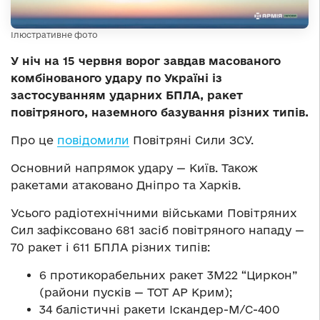
Ілюстративне фото
У ніч на 15 червня ворог завдав масованого
комбінованого удару по Україні із
застосуванням ударних БПЛА, ракет
повітряного, наземного базування різних типів.
Про це
повідомили
Повітряні Сили ЗСУ.
Основний напрямок удару — Київ. Також
ракетами атаковано Дніпро та Харків.
Усього радіотехнічними військами Повітряних
Сил зафіксовано 681 засіб повітряного нападу —
70 ракет і 611 БПЛА різних типів:
6 протикорабельних ракет 3М22 “Циркон”
(райони пусків — ТОТ АР Крим);
34 балістичні ракети Іскандер-М/С-400