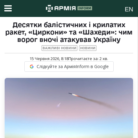
EN
Десятки балістичних і крилатих
ракет, «Циркони» та «Шахеди»: чим
ворог вночі атакував Україну
ВАЖЛИВІ НОВИНИ
НОВИНИ
15 Червня 2026, 8:18
Прочитаєте за:
2
хв.
Слідкуйте за АрміяInform в Google