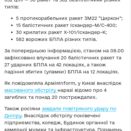
типів:
5 протикорабельних ракет 3М22 “Циркон”;
15 балістичних ракет Іскандер-М/С-400;
30 крилатих ракет Х-101/Іскандер-К;
582 ворожих БПЛА різних типів.
За попередньою інформацією, станом на 08.00
зафіксовано влучання 20 балістичних ракет та
27 ударних БПЛА на 42 локаціях, а також
падіння збитих (уламки) БПЛА на 12 локаціях.
Як повідомляла АрміяInform, у Києві внаслідок
масованого обстрілу
наразі відомо про 4
загиблих та понад 20 постраждалих.
Також росіяни
завдали повітряного удару по
Дніпру
. Внаслідок обстрілу понівечені
підприємства, коледж, Будинок органної та
камерної музики та інфраструктура. Поранень