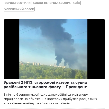
ВОРОЖІ ОБСТРІЛИ
КИЄВО-ПЕЧЕРСЬКА ЛАВРА
КИЇВ
УСПЕНСЬКИЙ СОБОР
Уражені 2 НПЗ, сторожові катери та судна
російського тіньового флоту — Президент
В ніч на 6 серпня українська далекобійні санкції знову
спрацювали на обмеження нафтових прибутків росії, з яких
вона фінансує війну та вбивства українців.