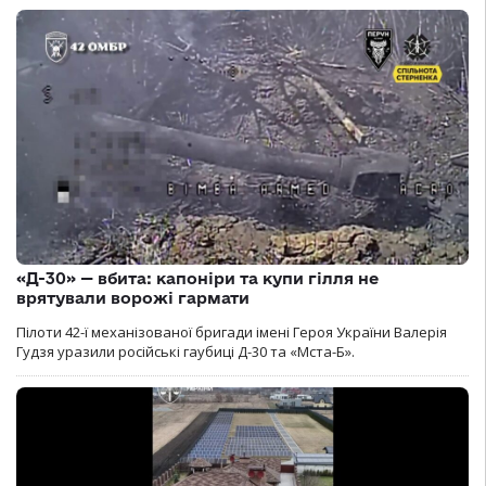
«Д-30» — вбита: капоніри та купи гілля не
врятували ворожі гармати
Пілоти 42-ї механізованої бригади імені Героя України Валерія
Гудзя уразили російські гаубиці Д-30 та «Мста-Б».