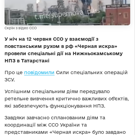
Скрін з відео ССО
У ніч на 12 червня ССО у взаємодії з
повстанським рухом в рф «Черная искра»
провели спеціальні дії на Нижньокамському
НПЗ в Татарстані
Про це
повідомили
Сили спеціальних операцій
ЗСУ.
Успішним спеціальним діям передувало
ретельне вивчення критично важливих обʼєктів,
які забезпечують функціонування НПЗ.
Завдяки завчасно спланованим діям та
координації між ССО України та
представниками «Черная искра» було завдано