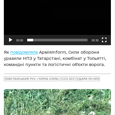
00:00
00:30
Як
повідомляла
АрміяInform, Сили оборони
уразили НПЗ у Татарстані, комбінат у Тольятті,
командні пункти та логістичні об’єкти ворога.
ПОВСТАНСЬКИЙ РУХ «ЧОРНА ІСКРА»
ССО ЗСУ
УДАРИ ПО НПЗ