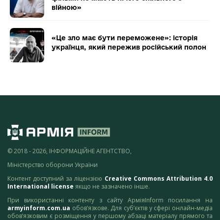
війною»
«Це зло має бути переможене»: історія
українця, який пережив російський полон
© 2018 - 2026, ІНФОРМАЦІЙНЕ АГЕНТСТВО,
Міністерство оборони України
Контент доступний за ліцензією
Creative Commons Attribution 4.0
International license
якщо не зазначено інше.
При використанні контенту з сайту АрміяInform посилання на
armyinform.com.ua
обов’язкове. Для суб’єктів у сфері онлайн-медіа
обов’язковим є розміщення у першому абзаці матеріалу прямого та