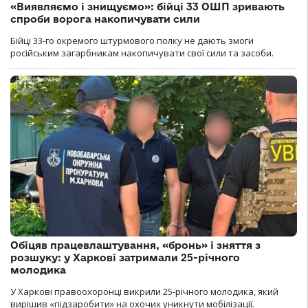
«Виявляємо і знищуємо»: бійці 33 ОШП зривають
спроби ворога накопичувати сили
Бійці 33-го окремого штурмового полку не дають змоги
російським загарбникам накопичувати свої сили та засоби.
Обіцяв працевлаштування, «бронь» і зняття з
розшуку: у Харкові затримали 25-річного
молодика
У Харкові правоохоронці викрили 25-річного молодика, який
вирішив «підзаробити» на охочих уникнути мобілізації.