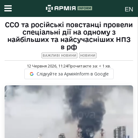
EN
ССО та російські повстанці провели
спеціальні дії на одному з
найбільших та найсучасніших НПЗ
в рф
ВАЖЛИВІ НОВИНИ
НОВИНИ
12 Червня 2026, 11:24
Прочитаєте за:
< 1
хв.
Слідкуйте за АрміяInform в Google