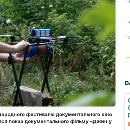
14
14
13
В
народного фестивалю документального кіно
вся показ документального фільму «Джин у