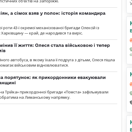
гістичних об’єктів на Запоріжжі.
ян, а сімох взяв у полон: історія командира
ї роти 43-ї окремої механізованої бригади Олексій із
 Харківщину — край, де народився та виріс.
мінив її життя: Олеся стала військовою і тепер
мів
ного автобуса, в якому їхала її подруга з дітьми, Олеся пішла
опомагає військовим відновлюватися.
на порятунок: як прикордонники евакуювали
анщині
бна Трійка» прикордонної бригади «Помста» зафільмували
обратима на Лиманському напрямку.