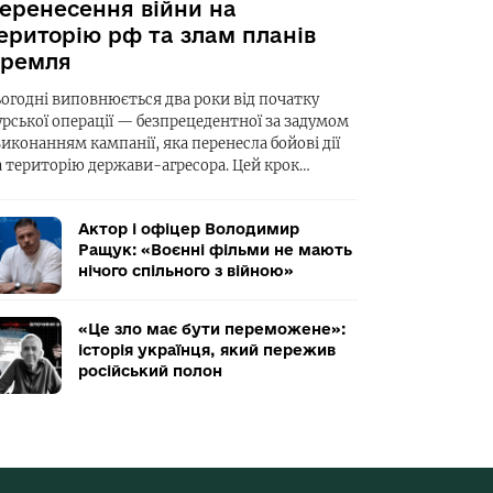
еренесення війни на
ериторію рф та злам планів
ремля
ьогодні виповнюється два роки від початку
урської операції — безпрецедентної за задумом
виконанням кампанії, яка перенесла бойові дії
а територію держави-агресора. Цей крок…
Актор і офіцер Володимир
Ращук: «Воєнні фільми не мають
нічого спільного з війною»
«Це зло має бути переможене»:
історія українця, який пережив
російський полон