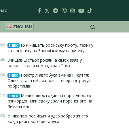
НАС
ENGLISH
:09
ГУР нищать російську піхоту, техніку
ВІДЕО
та логістику на Запорізькому напрямку
:48
Знищив шістьох росіян, а сімох взяв у
полон: історія командира «Гіря»
:30
Розстріл автобуса змінив її життя:
ВІДЕО
Олеся стала військовою і тепер підтримує
побратимів
:10
Менше двох годин на порятунок: як
ВІДЕО
прикордонники евакуювали пораненого на
Лиманщині
:50
У Нікополі російський удар забрав життя
водія рейсового автобуса