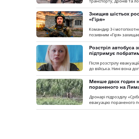
транспорту, дронів та ло
Знищив шістьох росі
«Гіря»
Командир 3-ї мотопіхотно
позивним «Гіря» захищає
Розстріл автобуса з
підтримує побрати
Після розстрілу евакуацій
до війська. Нині вона д
Менше двох годин 
пораненого на Лим
Дронарі підрозділу «Срі
евакуацію пораненого п