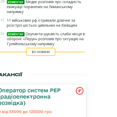
:29
Медик розповів про складність
КОМЕНТАР
евакуації поранених на Лиманському
напрямку
:12
11 військових рф отримали довічне за
розстріл шістьох цивільних на Київщині
:53
Окупанти шукають слабкі місця в
КОМЕНТАР
обороні: «Перун» розповів про ситуацію на
Гуляйпільському напрямку
ВСІ НОВИНИ
АКАНСІЇ
Оператор систем РЕР
(радіоелектронна
розвідка)
від 55000 до 125000 грн