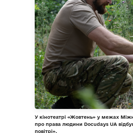
У кінотеатрі «Жовтень» у межах Між
про права людини Docudays UA відбу
повітрі».