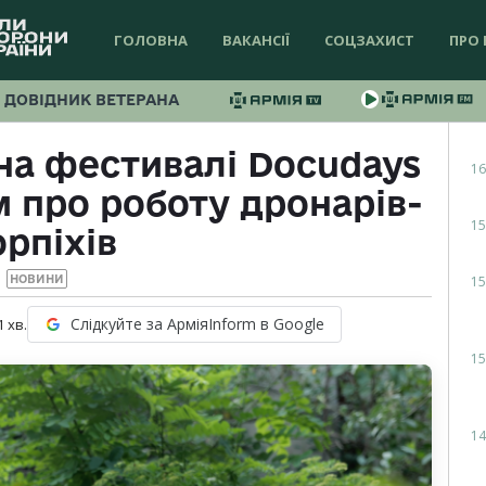
ГОЛОВНА
ВАКАНСІЇ
СОЦЗАХИСТ
ПРО 
ДОВІДНИК ВЕТЕРАНА
 на фестивалі Docudays
16
 про роботу дронарів-
15
рпіхів
15
НОВИНИ
Слідкуйте за АрміяInform в Google
1
хв.
15
14