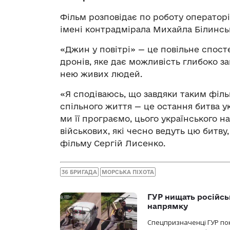
Фільм розповідає по роботу операторі
імені контрадмірала Михайла Білинсь
«Джин у повітрі» — це повільне спост
дронів, яке дає можливість глибоко з
нею живих людей.
«Я сподіваюсь, що завдяки таким філ
спільного життя — це остання битва ук
ми її програємо, цього українського на
військових, які чесно ведуть цю битву
фільму Сергій Лисенко.
36 БРИГАДА
МОРСЬКА ПІХОТА
ГУР нищать російськ
напрямку
Спецпризначенці ГУР пок