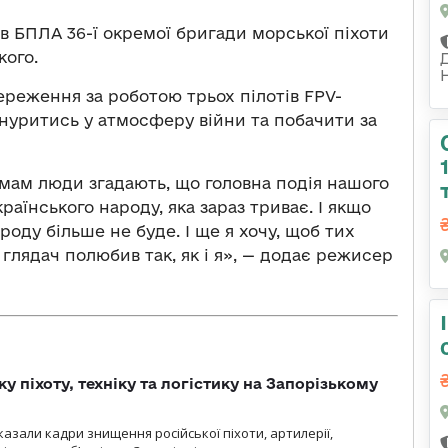
в БПЛА 36-ї окремої бригади морської піхоти
кого.
ереження за роботою трьох пілотів FPV-
ануритись у атмосферу війни та побачити за
ьмам люди згадають, що головна подія нашого
раїнського народу, яка зараз триває. І якщо
роду більше не буде. І ще я хочу, щоб тих
, глядач полюбив так, як і я», — додає режисер
у піхоту, техніку та логістику на Запорізькому
азали кадри знищення російської піхоти, артилерії,