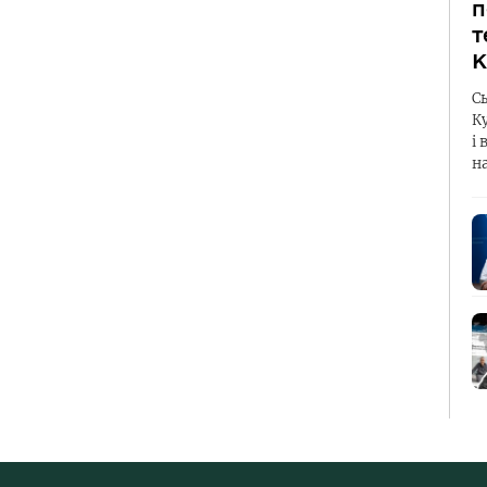
п
т
К
С
К
і 
н