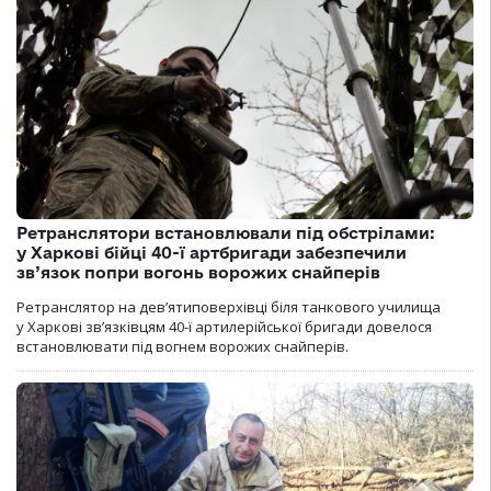
Ретранслятори встановлювали під обстрілами:
у Харкові бійці 40-ї артбригади забезпечили
зв’язок попри вогонь ворожих снайперів
Ретранслятор на дев’ятиповерхівці біля танкового училища
у Харкові зв’язківцям 40-ї артилерійської бригади довелося
встановлювати під вогнем ворожих снайперів.