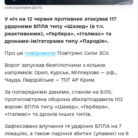
Ілюстративне фото
У ніч на 12 червня противник атакував 117
ударними БПЛА типу «Шахед» (в т.ч.
реактивними), «Гербера», «Італмас» та
дронами-імітаторами типу «Пародія».
Про це
повідомили
Повітряні Сили ЗСУ.
Ворог запускав безпілотники з кількох
напрямків: Орел, Курськ, Міллерово — рф.,
Чауда, Гвардійське — ТОТ АР Крим.
За попередніми даними, станом на 8:00,
протиповітряна оборона збила/подавила 102
ворожі БПЛА типу «Шахед», «Гербера»,
«Італмас» та дронів інших типів.
Зафіксовано влучання 14 ударних БПЛА на 7
локаціях, а також падіння збитих (уламки) на 8