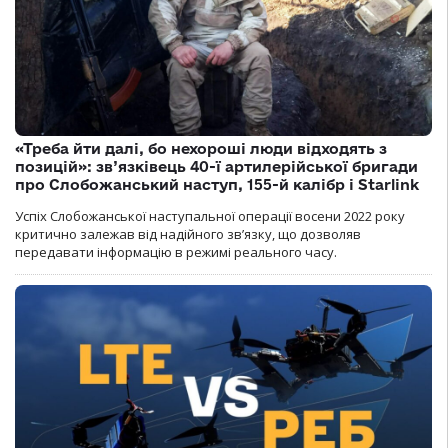
«Треба йти далі, бо нехороші люди відходять з
позицій»: зв’язківець 40-ї артилерійської бригади
про Слобожанський наступ, 155-й калібр і Starlink
Успіх Слобожанської наступальної операції восени 2022 року
критично залежав від надійного зв’язку, що дозволяв
передавати інформацію в режимі реального часу.