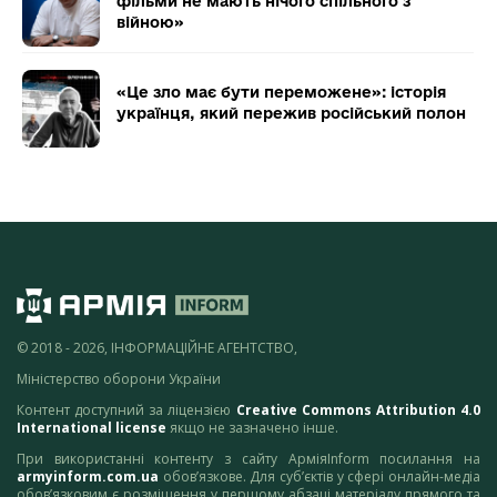
фільми не мають нічого спільного з
війною»
«Це зло має бути переможене»: історія
українця, який пережив російський полон
© 2018 - 2026, ІНФОРМАЦІЙНЕ АГЕНТСТВО,
Міністерство оборони України
Контент доступний за ліцензією
Creative Commons Attribution 4.0
International license
якщо не зазначено інше.
При використанні контенту з сайту АрміяInform посилання на
armyinform.com.ua
обов’язкове. Для суб’єктів у сфері онлайн-медіа
обов’язковим є розміщення у першому абзаці матеріалу прямого та