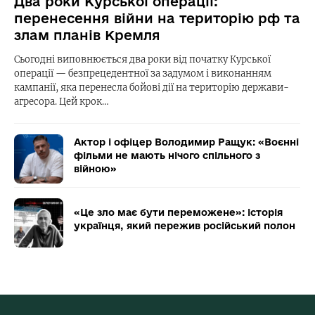
Два роки Курської операції:
перенесення війни на територію рф та
злам планів Кремля
Сьогодні виповнюється два роки від початку Курської
операції — безпрецедентної за задумом і виконанням
кампанії, яка перенесла бойові дії на територію держави-
агресора. Цей крок…
Актор і офіцер Володимир Ращук: «Воєнні
фільми не мають нічого спільного з
війною»
«Це зло має бути переможене»: історія
українця, який пережив російський полон