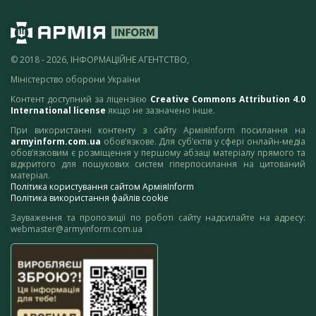
© 2018 - 2026, ІНФОРМАЦІЙНЕ АГЕНТСТВО,
Міністерство оборони України
Контент доступний за ліцензією
Creative Commons Attribution 4.0
International license
якщо не зазначено інше.
При використанні контенту з сайту АрміяInform посилання на
armyinform.com.ua
обов’язкове. Для суб’єктів у сфері онлайн-медіа
обов’язковим є розміщення у першому абзаці матеріалу прямого та
відкритого для пошукових систем гіперпосилання на цитований
матеріал.
Політика користування сайтом АрміяInform
Політика використання файлів cookie
Зауваження та пропозиції по роботі сайту надсилайте на адресу:
webmaster@armyinform.com.ua