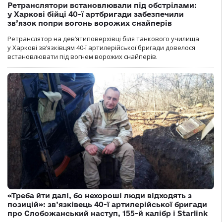
Ретранслятори встановлювали під обстрілами:
у Харкові бійці 40-ї артбригади забезпечили
зв’язок попри вогонь ворожих снайперів
Ретранслятор на дев’ятиповерхівці біля танкового училища
у Харкові зв’язківцям 40-ї артилерійської бригади довелося
встановлювати під вогнем ворожих снайперів.
«Треба йти далі, бо нехороші люди відходять з
позицій»: зв’язківець 40-ї артилерійської бригади
про Слобожанський наступ, 155-й калібр і Starlink