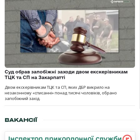
Суд обрав запобіжні заходи двом екскерівникам
ТЦК та СП на Закарпатті
Двом екскерівникам ТЦК та СП, яких ДБР викрило на
незаконному «списанні» понад тисячі чоловіків, обрано
запобіжний захід.
ВАКАНСІЇ
Інспектор прикордонної служби