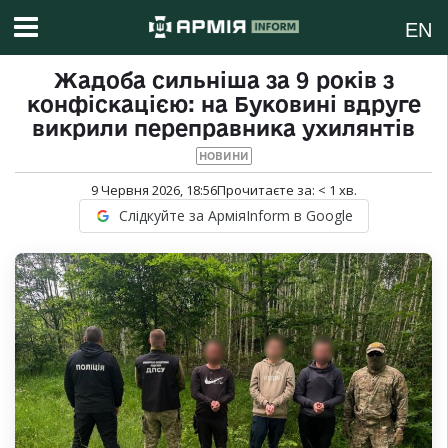
EN
Жадоба сильніша за 9 років з
конфіскацією: на Буковині вдруге
викрили переправника ухилянтів
НОВИНИ
9 Червня 2026, 18:56
Прочитаєте за:
< 1
хв.
Слідкуйте за АрміяInform в Google