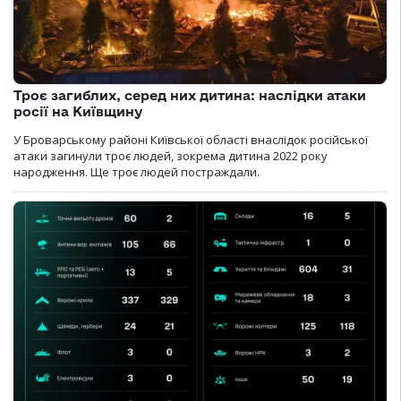
Троє загиблих, серед них дитина: наслідки атаки
росії на Київщину
У Броварському районі Київської області внаслідок російської
атаки загинули троє людей, зокрема дитина 2022 року
народження. Ще троє людей постраждали.