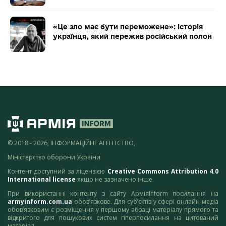
«Це зло має бути переможене»: історія
українця, який пережив російський полон
© 2018 - 2026, ІНФОРМАЦІЙНЕ АГЕНТСТВО,
Міністерство оборони України
Контент доступний за ліцензією
Creative Commons Attribution 4.0
International license
якщо не зазначено інше.
При використанні контенту з сайту АрміяInform посилання на
armyinform.com.ua
обов’язкове. Для суб’єктів у сфері онлайн-медіа
обов’язковим є розміщення у першому абзаці матеріалу прямого та
відкритого для пошукових систем гіперпосилання на цитований
матеріал.