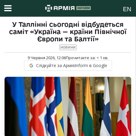
EN
У Таллінні сьогодні відбудеться
саміт «Україна — країни Північної
Європи та Балтії»
НОВИНИ
9 Червня 2026, 12:06
Прочитаєте за:
< 1
хв.
Слідкуйте за АрміяInform в Google