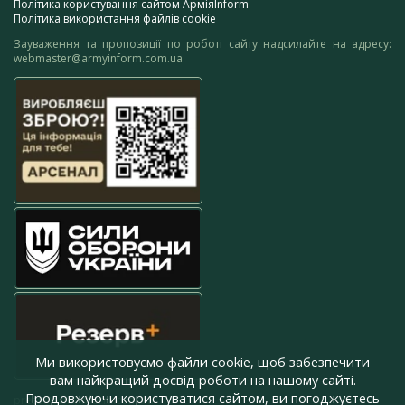
Політика користування сайтом АрміяInform
Політика використання файлів cookie
Зауваження та пропозиції по роботі сайту надсилайте на адресу:
webmaster@armyinform.com.ua
Ми використовуємо файли cookie, щоб забезпечити
вам найкращий досвід роботи на нашому сайті.
Продовжуючи користуватися сайтом, ви погоджуєтесь
press@armyinform.com.ua