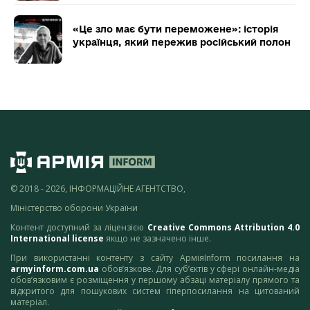
«Це зло має бути переможене»: історія
українця, який пережив російський полон
© 2018 - 2026, ІНФОРМАЦІЙНЕ АГЕНТСТВО,
Міністерство оборони України
Контент доступний за ліцензією
Creative Commons Attribution 4.0
International license
якщо не зазначено інше.
При використанні контенту з сайту АрміяInform посилання на
armyinform.com.ua
обов’язкове. Для суб’єктів у сфері онлайн-медіа
обов’язковим є розміщення у першому абзаці матеріалу прямого та
відкритого для пошукових систем гіперпосилання на цитований
матеріал.