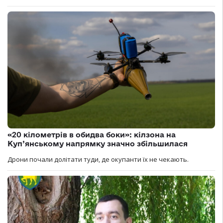
«20 кілометрів в обидва боки»: кілзона на
Куп’янському напрямку значно збільшилася
Дрони почали долітати туди, де окупанти їх не чекають.