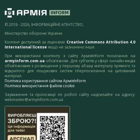
© 2018 - 2026, ІНФОРМАЦІЙНЕ АГЕНТСТВО,
Міністерство оборони України
Контент доступний за ліцензією
Creative Commons Attribution 4.0
International license
якщо не зазначено інше.
При використанні контенту з сайту АрміяInform посилання на
armyinform.com.ua
обов’язкове. Для суб’єктів у сфері онлайн-медіа
обов’язковим є розміщення у першому абзаці матеріалу прямого та
відкритого для пошукових систем гіперпосилання на цитований
матеріал.
Політика користування сайтом АрміяInform
Політика використання файлів cookie
Зауваження та пропозиції по роботі сайту надсилайте на адресу:
webmaster@armyinform.com.ua