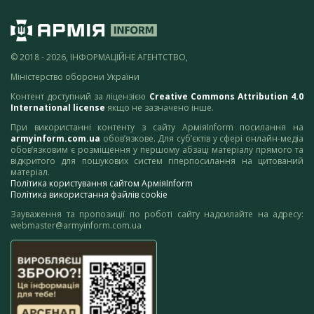
© 2018 - 2026, ІНФОРМАЦІЙНЕ АГЕНТСТВО,
Міністерство оборони України
Контент доступний за ліцензією
Creative Commons Attribution 4.0
International license
якщо не зазначено інше.
При використанні контенту з сайту АрміяInform посилання на
armyinform.com.ua
обов’язкове. Для суб’єктів у сфері онлайн-медіа
обов’язковим є розміщення у першому абзаці матеріалу прямого та
відкритого для пошукових систем гіперпосилання на цитований
матеріал.
Політика користування сайтом АрміяInform
Політика використання файлів cookie
Зауваження та пропозиції по роботі сайту надсилайте на адресу:
webmaster@armyinform.com.ua