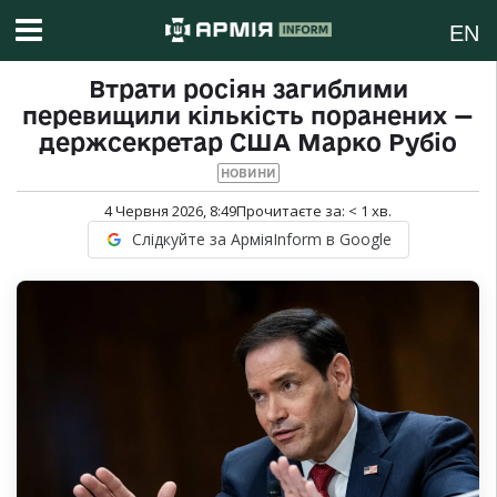
EN
Втрати росіян загиблими
перевищили кількість поранених —
держсекретар США Марко Рубіо
НОВИНИ
4 Червня 2026, 8:49
Прочитаєте за:
< 1
хв.
Слідкуйте за АрміяInform в Google