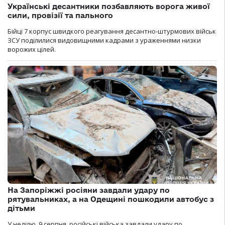
Українські десантники позбавляють ворога живої
сили, провізії та пального
Бійці 7 корпус швидкого реагування десантно-штурмових військ
ЗСУ поділилися видовищними кадрами з ураженнями низки
ворожих цілей.
На Запоріжжі росіяни завдали удару по
рятувальниках, а на Одещині пошкодили автобус з
дітьми
У неділю, 9 серпня, російські війська завдали удару по