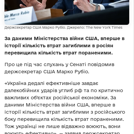
Держсекретар США Марко Рубіо. Джерело: The New York Times
За даними Міністерства війни США, вперше в
історії кількість втрат загиблими в росіян
перевищила кількість втрат пораненими.
Про це під час слухань у Сенаті повідомив
держсекретар США Марко Рубіо.
«Україна дедалі ефективніше завдає
далекобійних ударів углиб рф та по критично
важливих об’єктах російської економіки. За
даними Міністерства війни США, вперше в
історії кількість втрат загиблими з російського
боку перевищила кількість втрат пораненими.
Тож українці не лише відважно воюють, вони
воюють ефективно», — заявив держсекретар.