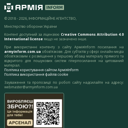
© 2018 - 2026, ІНФОРМАЦІЙНЕ АГЕНТСТВО,
Міністерство оборони України
Контент доступний за ліцензією
Creative Commons Attribution 4.0
International license
якщо не зазначено інше.
При використанні контенту з сайту АрміяInform посилання на
armyinform.com.ua
обов’язкове. Для суб’єктів у сфері онлайн-медіа
обов’язковим є розміщення у першому абзаці матеріалу прямого та
відкритого для пошукових систем гіперпосилання на цитований
матеріал.
Політика користування сайтом АрміяInform
Політика використання файлів cookie
Зауваження та пропозиції по роботі сайту надсилайте на адресу:
webmaster@armyinform.com.ua