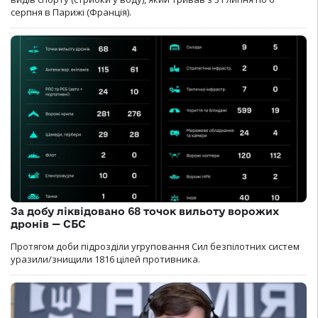
серпня в Парижі (Франція).
За добу ліквідовано 68 точок вильоту ворожих
дронів — СБС
Протягом доби підрозділи угруповання Сил безпілотних систем
уразили/знищили 1816 цілей противника.