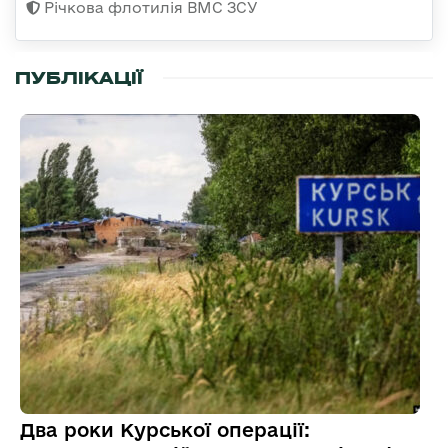
Річкова флотилія ВМС ЗСУ
ПУБЛІКАЦІЇ
Два роки Курської операції: