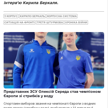
інтерв’ю Кирила Беркаля.
3 КОРПУС
КИРИЛО БЕРКАЛЬ
КОРПУСНА СИСТЕМА
СИТУАЦІЯ НА ФРОНТІ
ТРЕТЯ ШТУРМОВА
ХРОНІКА ВІЙНИ
Представник ЗСУ Олексій Середа став чемпіоном
Європи зі стрибків у воду
Спортсмен виборов звання на чемпіонаті Європи з водних
видів спорту (стрибки у воду), який тривав з 31 липня по 6