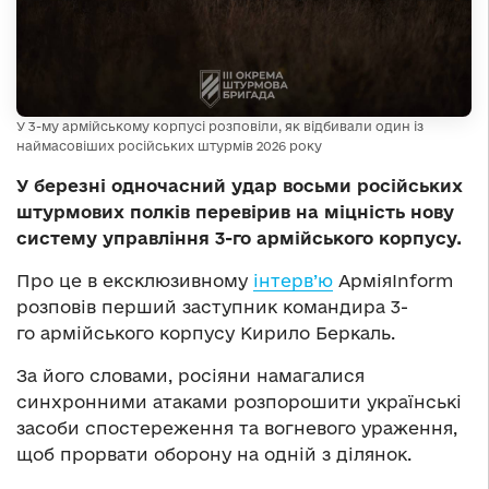
У 3-му армійському корпусі розповіли, як відбивали один із
наймасовіших російських штурмів 2026 року
У березні одночасний удар восьми російських
штурмових полків перевірив на міцність нову
систему управління 3-го армійського корпусу.
Про це в ексклюзивному
інтерв’ю
АрміяInform
розповів перший заступник командира 3-
го армійського корпусу Кирило Беркаль.
За його словами, росіяни намагалися
синхронними атаками розпорошити українські
засоби спостереження та вогневого ураження,
щоб прорвати оборону на одній з ділянок.