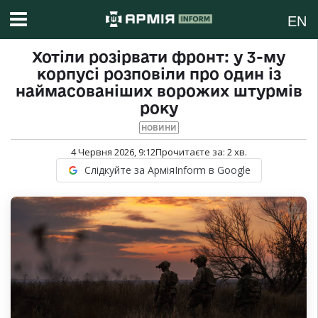
EN
Хотіли розірвати фронт: у 3-му
корпусі розповіли про один із
наймасованіших ворожих штурмів
року
НОВИНИ
4 Червня 2026, 9:12
Прочитаєте за:
2
хв.
Слідкуйте за АрміяInform в Google