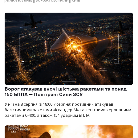
АТАКА НА КИЇВ
ВОРОЖІ ОБСТРІЛИ
КИЇВ
Ворог атакував вночі шістьма ракетами та понад
150 БПЛА — Повітряні Сили ЗСУ
У ніч на 8 серпня (з 18:00 7 серпня) противник атакував
балістичними ракетами «Іскандер-М» та зенітними керованими
ракетами С-400, а також 151 ударним БПЛА.