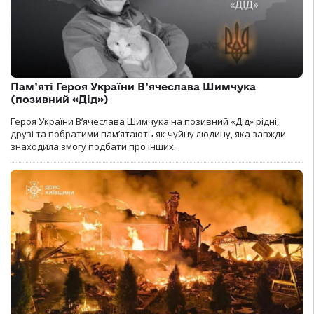
Пам’яті Героя України В’ячеслава Шимчука
(позивний «Дід»)
Героя України В’ячеслава Шимчука на позивний «Дід» рідні,
друзі та побратими пам’ятають як чуйну людину, яка завжди
знаходила змогу подбати про інших.