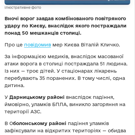
Ілюстративне фото
Вночі ворог завдав комбінованого повітряного
удару по Києву, внаслідок якого постраждали
понад 50 мешканців столиці.
Про це
повідомив
мер Києва Віталій Кличко.
За інформацією медиків, внаслідок масованої
атаки ворога в столиці постраждала 51 людина.
Із них — троє дітей. У стаціонарах лікарень
перебувають 35 поранених. В тому числі, одна
дитина.
У
Дарницькому районі
внаслідок падіння,
ймовірно, уламків БПЛА, виникло загоряння на
території АЗС.
В О
болонському районі
падіння уламків
зафіксували на відкритих територіях — обидва