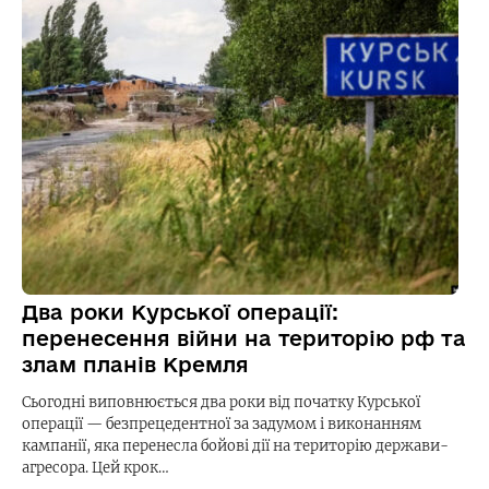
Два роки Курської операції:
перенесення війни на територію рф та
злам планів Кремля
Сьогодні виповнюється два роки від початку Курської
операції — безпрецедентної за задумом і виконанням
кампанії, яка перенесла бойові дії на територію держави-
агресора. Цей крок…