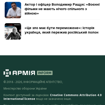
Актор і офіцер Володимир Ращук: «Воєнні
фільми не мають нічого спільного з
війною»
«Це зло має бути переможене»: історія
українця, який пережив російський полон
© 2018 - 2026, ІНФОРМАЦІЙНЕ АГЕНТСТВО,
Міністерство оборони України
Контент доступний за ліцензією
Creative Commons Attribution 4.0
International license
якщо не зазначено інше.