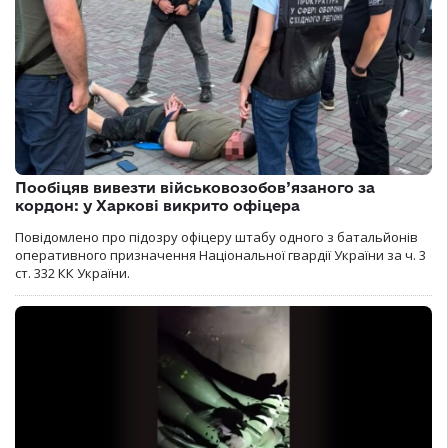
Пообіцяв вивезти військовозобов’язаного за
кордон: у Харкові викрито офіцера
Повідомлено про підозру офіцеру штабу одного з батальйонів
оперативного призначення Національної гвардії України за ч. 3
ст. 332 КК України.