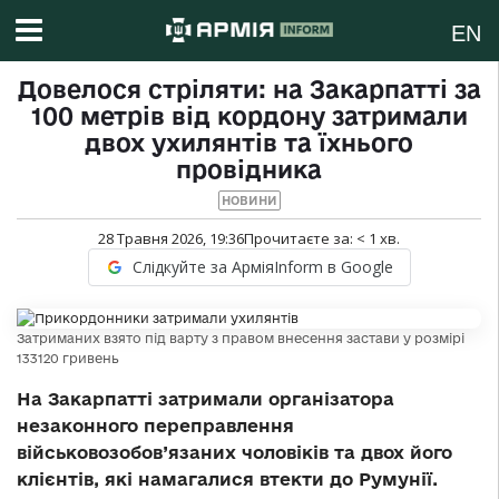
EN
Довелося стріляти: на Закарпатті за
100 метрів від кордону затримали
двох ухилянтів та їхнього
провідника
НОВИНИ
28 Травня 2026, 19:36
Прочитаєте за:
< 1
хв.
Слідкуйте за АрміяInform в Google
Затриманих взято під варту з правом внесення застави у розмірі
133120 гривень
На Закарпатті затримали організатора
незаконного переправлення
військовозобов’язаних чоловіків та двох його
клієнтів, які намагалися втекти до Румунії.