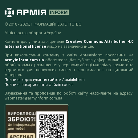
© 2018 - 2026, ІНФОРМАЦІЙНЕ АГЕНТСТВО,
Міністерство оборони України
Контент доступний за ліцензією
Creative Commons Attribution 4.0
International license
якщо не зазначено інше.
При використанні контенту з сайту АрміяInform посилання на
armyinform.com.ua
обов’язкове. Для суб’єктів у сфері онлайн-медіа
обов’язковим є розміщення у першому абзаці матеріалу прямого та
відкритого для пошукових систем гіперпосилання на цитований
матеріал.
Політика користування сайтом АрміяInform
Політика використання файлів cookie
Зауваження та пропозиції по роботі сайту надсилайте на адресу:
webmaster@armyinform.com.ua