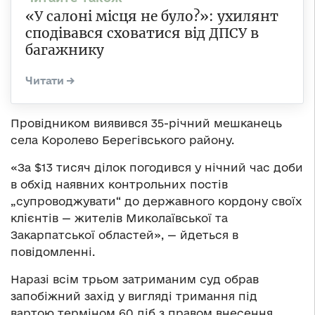
«У салоні місця не було?»: ухилянт
сподівався сховатися від ДПСУ в
багажнику
Провідником виявився 35-річний мешканець
села Королево Берегівського району.
«За $13 тисяч ділок погодився у нічний час доби
в обхід наявних контрольних постів
„супроводжувати“ до державного кордону своїх
клієнтів — жителів Миколаївської та
Закарпатської областей», — йдеться в
повідомленні.
Наразі всім трьом затриманим суд обрав
запобіжний захід у вигляді тримання під
вартою терміном 60 діб з правом внесення