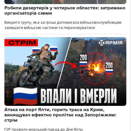
Робили дезертирів у чотирьох областях: затримано
організаторів схеми
Викрито групу, яка за гроші допомагала військовослужбовцям
залишати військові частини та переховуватися.
Атака на порт Ялти, горить траса на Крим,
винищувач ефектно пролітає над Запоріжжям:
стрім
ГУР провело морський парад до Дня Ялти.