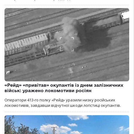
«Рейд» «привітав» окупантів із днем залізничних
військ: уражено локомотиви росіян
Оператори 413-го полку «Рейд» уразили низку російських
локомотивів, завдавши відчутної шкоди логістиці окупантів.