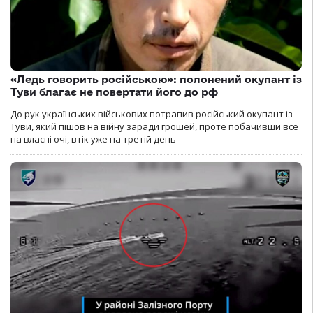
«Ледь говорить російською»: полонений окупант із
Туви благає не повертати його до рф
До рук українських військових потрапив російський окупант із
Туви, який пішов на війну заради грошей, проте побачивши все
на власні очі, втік уже на третій день