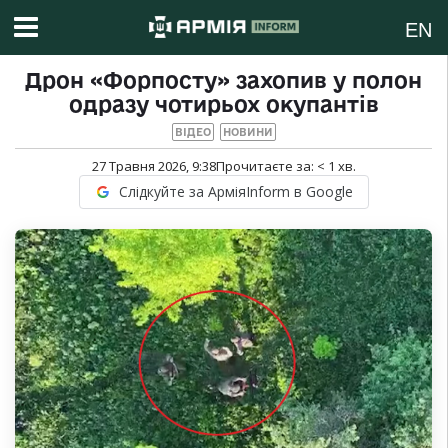
EN
Дрон «Форпосту» захопив у полон
одразу чотирьох окупантів
ВІДЕО
НОВИНИ
27 Травня 2026, 9:38
Прочитаєте за:
< 1
хв.
Слідкуйте за АрміяInform в Google