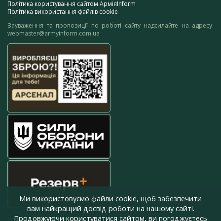
Політика користування сайтом АрміяInform
Політика використання файлів cookie
Зауваження та пропозиції по роботі сайту надсилайте на адресу:
webmaster@armyinform.com.ua
Ми використовуємо файли cookie, щоб забезпечити
вам найкращий досвід роботи на нашому сайті.
Продовжуючи користуватися сайтом, ви погоджуєтесь
press@armyinform.com.ua