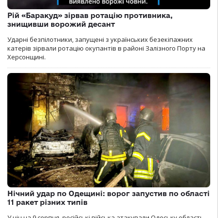
Рій «Баракуд» зірвав ротацію противника,
знищивши ворожий десант
Ударні безпілотники, запущені з українських безекіпажних
катерів зірвали ротацію окупантів в районі Залізного Порту на
Херсонщині.
Нічний удар по Одещині: ворог запустив по області
11 ракет різних типів
У ніч на 9 серпня, російські війська атакували Одеську область