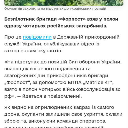
Окупантів захопили на підступах до українських позицій
Безпілотник бригади «Форпост» взяв у полон
одразу чотирьох російських загарбників.
Про це
повідомили
в Державній прикордонній
службі України, опублікувавши відео із
захопленням окупантів.
«На підступах до позицій Сил оборони України,
внаслідок вогневого подавлення та
злагоджених дій прикордонників бригади
„Форпост“, за допомогою БПЛА „Matrice 4T“,
взято в полон чотирьох військовослужбовців зс
рф», — йдеться в повідомленні.
Як видно на оприлюднених кадрах із самого
дрона, окупанти залишили своє укриття, склали
зброю та, виконуючи команди оператора,
рушили у напрямку українських позицій.