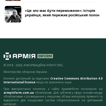
«Це зло має бути переможене»: історія
українця, який пережив російський полон
© 2018 - 2026, ІНФОРМАЦІЙНЕ АГЕНТСТВО,
Міністерство оборони України
Контент доступний за ліцензією
Creative Commons Attribution 4.0
International license
якщо не зазначено інше.
При використанні контенту з сайту АрміяInform посилання на
armyinform.com.ua
обов’язкове. Для суб’єктів у сфері онлайн-медіа
обов’язковим є розміщення у першому абзаці матеріалу прямого та
відкритого для пошукових систем гіперпосилання на цитований
матеріал.